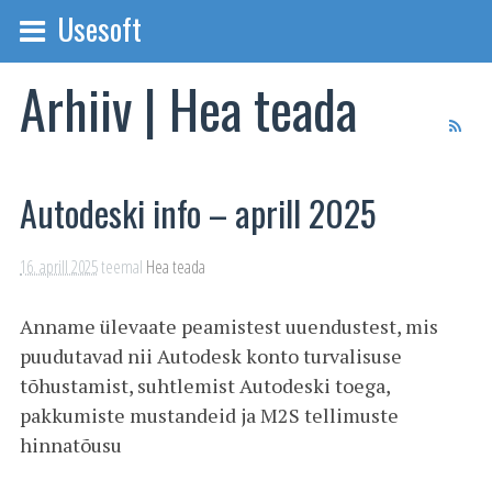
Usesoft
Arhiiv | Hea teada
Autodeski info – aprill 2025
16. aprill 2025
teemal
Hea teada
Anname ülevaate peamistest uuendustest, mis
puudutavad nii Autodesk konto turvalisuse
tõhustamist, suhtlemist Autodeski toega,
pakkumiste mustandeid ja M2S tellimuste
hinnatõusu