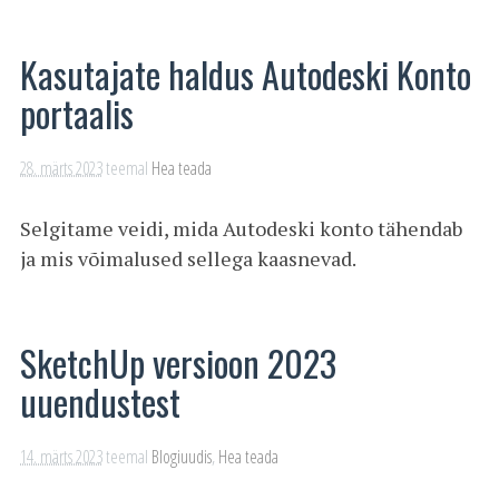
Kasutajate haldus Autodeski Konto
portaalis
28. märts 2023
teemal
Hea teada
Selgitame veidi, mida Autodeski konto tähendab
ja mis võimalused sellega kaasnevad.
SketchUp versioon 2023
uuendustest
14. märts 2023
teemal
Blogiuudis
,
Hea teada