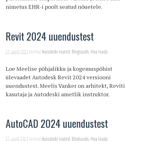
nimetus EHR-i poolt seatud nõuetele.
Revit 2024 uuendustest
27. aprill 2023
teemal
Autodeski teated
,
Blogiuudis
,
Hea teada
Loe Meelise põhjalikku ja kogemuspõhist
ülevaadet Autodesk Revit 2024 versiooni
uuendustest. Meelis Vanker on arhitekt, Reviti
kasutaja ja Autodeski ametlik instruktor.
AutoCAD 2024 uuendustest
27. aprill 2023
teemal
Autodeski teated
,
Blogiuudis
,
Hea teada