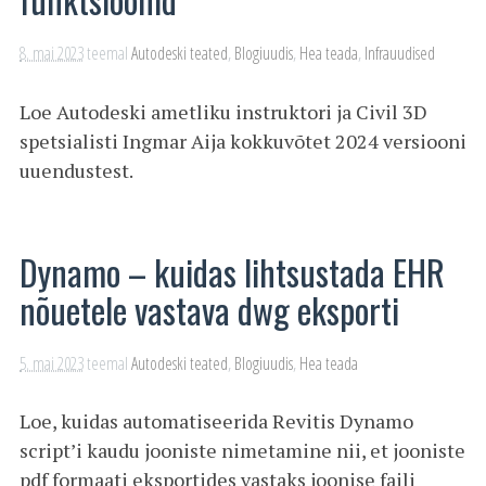
8. mai 2023
teemal
Autodeski teated
,
Blogiuudis
,
Hea teada
,
Infrauudised
Loe Autodeski ametliku instruktori ja Civil 3D
spetsialisti Ingmar Aija kokkuvõtet 2024 versiooni
uuendustest.
Dynamo – kuidas lihtsustada EHR
nõuetele vastava dwg eksporti
5. mai 2023
teemal
Autodeski teated
,
Blogiuudis
,
Hea teada
Loe, kuidas automatiseerida Revitis Dynamo
script’i kaudu jooniste nimetamine nii, et jooniste
pdf formaati eksportides vastaks joonise faili