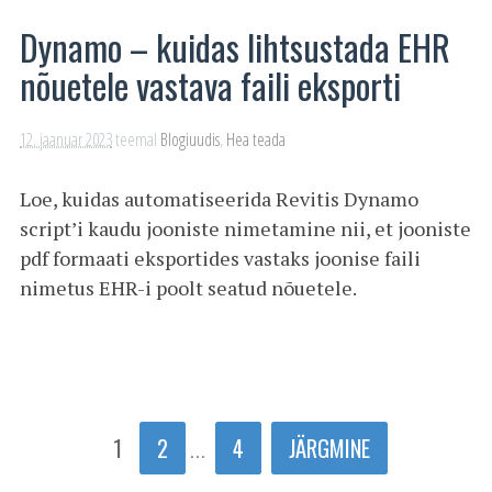
Dynamo – kuidas lihtsustada EHR
nõuetele vastava faili eksporti
12. jaanuar 2023
teemal
Blogiuudis
,
Hea teada
Loe, kuidas automatiseerida Revitis Dynamo
script’i kaudu jooniste nimetamine nii, et jooniste
pdf formaati eksportides vastaks joonise faili
nimetus EHR-i poolt seatud nõuetele.
1
2
4
JÄRGMINE
…