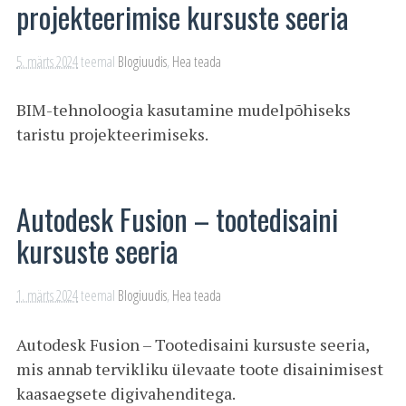
projekteerimise kursuste seeria
5. märts 2024
teemal
Blogiuudis
,
Hea teada
BIM-tehnoloogia kasutamine mudelpõhiseks
taristu projekteerimiseks.
Autodesk Fusion – tootedisaini
kursuste seeria
1. märts 2024
teemal
Blogiuudis
,
Hea teada
Autodesk Fusion – Tootedisaini kursuste seeria,
mis annab tervikliku ülevaate toote disainimisest
kaasaegsete digivahenditega.