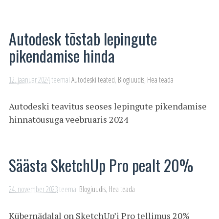
Autodesk tõstab lepingute
pikendamise hinda
12. jaanuar 2024
teemal
Autodeski teated
,
Blogiuudis
,
Hea teada
Autodeski teavitus seoses lepingute pikendamise
hinnatõusuga veebruaris 2024
Säästa SketchUp Pro pealt 20%
24. november 2023
teemal
Blogiuudis
,
Hea teada
Kübernädalal on SketchUp’i Pro tellimus 20%