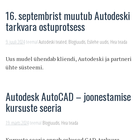
16. septembrist muutub Autodeski
tarkvara ostuprotsess
9. juuli 2024
teemal
Autodeski teated
,
Blogiuudis
,
Esilehe uudis
,
Hea teada
Uus mudel ühendab kliendi, Autodeski ja partneri
ühte süsteemi.
Autodesk AutoCAD – joonestamise
kursuste seeria
19. märts 2024
teemal
Blogiuudis
,
Hea teada
Kursuste seeria annab oskused CAD-tarkvara