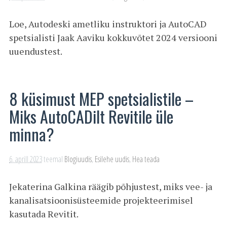
Loe, Autodeski ametliku instruktori ja AutoCAD
spetsialisti Jaak Aaviku kokkuvõtet 2024 versiooni
uuendustest.
8 küsimust MEP spetsialistile –
Miks AutoCADilt Revitile üle
minna?
6. aprill 2023
teemal
Blogiuudis
,
Esilehe uudis
,
Hea teada
Jekaterina Galkina räägib põhjustest, miks vee- ja
kanalisatsioonisüsteemide projekteerimisel
kasutada Revitit.