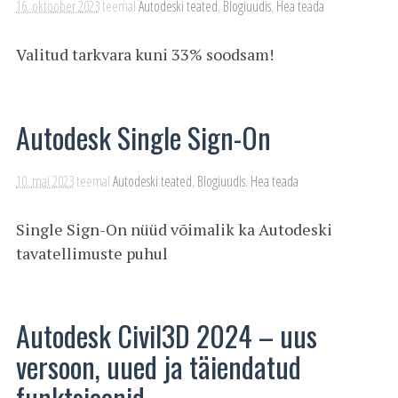
16. oktoober 2023
teemal
Autodeski teated
,
Blogiuudis
,
Hea teada
Valitud tarkvara kuni 33% soodsam!
Autodesk Single Sign-On
10. mai 2023
teemal
Autodeski teated
,
Blogiuudis
,
Hea teada
Single Sign-On nüüd võimalik ka Autodeski
tavatellimuste puhul
Autodesk Civil3D 2024 – uus
versoon, uued ja täiendatud
funktsioonid