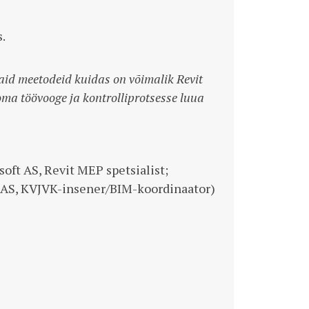
.
aid meetodeid kuidas on võimalik Revit
ma töövooge ja kontrolliprotsesse luua
oft AS, Revit MEP spetsialist;
i AS, KVJVK-insener/BIM-koordinaator)