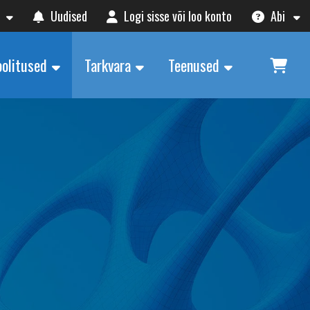
Uudised
Logi sisse või loo konto
Abi
oolitused
Tarkvara
Teenused