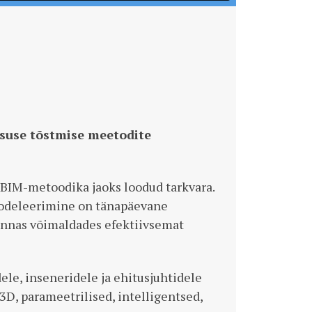
vsuse tõstmise meetodite
t BIM-metoodika jaoks loodud tarkvara.
odeleerimine on tänapäevane
onnas võimaldades efektiivsemat
ele, inseneridele ja ehitusjuhtidele
3D, parameetrilised, intelligentsed,