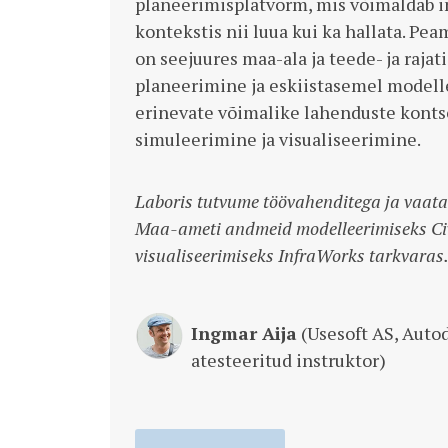
planeerimisplatvorm, mis võimaldab i
kontekstis nii luua kui ka hallata. Pe
on seejuures maa-ala ja teede- ja raja
planeerimine ja eskiistasemel modell
erinevate võimalike lahenduste konts
simuleerimine ja visualiseerimine.
Laboris tutvume töövahenditega ja vaat
Maa-ameti andmeid modelleerimiseks Civ
visualiseerimiseks InfraWorks tarkvaras
Ingmar Aija
(Usesoft AS, Autod
atesteeritud instruktor)