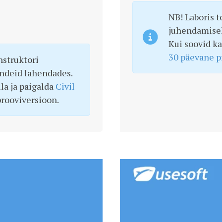
NB! Laboris 
juhendamisel
Kui soovid ka
30 päevane p
nstruktori
andeid lahendades.
lla ja paigalda
Civil
rooviversioon.