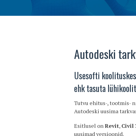
Autodeski tark
Usesofti koolituske
ehk tasuta lühikooli
Tutvu ehitus-, tootmis- 
Autodeski uusima tarkva
Esitlusel on
Revit
,
Civil
uusimad versioonid.