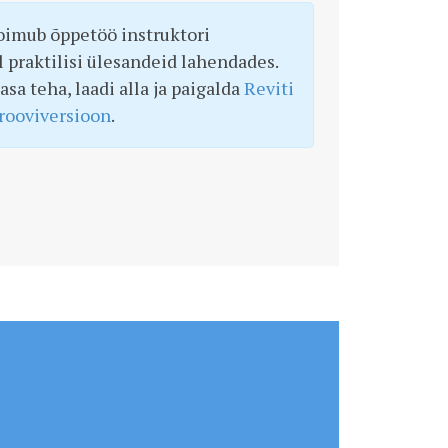
toimub õppetöö instruktori
 praktilisi ülesandeid lahendades.
asa teha, laadi alla ja paigalda
Reviti
rooviversioon
.