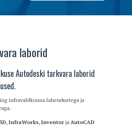
vara laborid
skuse Autodeski tarkvara laborid
tused.
ning infravaldkonna lahendustega ja
raga.
 3D
,
InfraWorks
,
Inventor
ja
AutoCAD