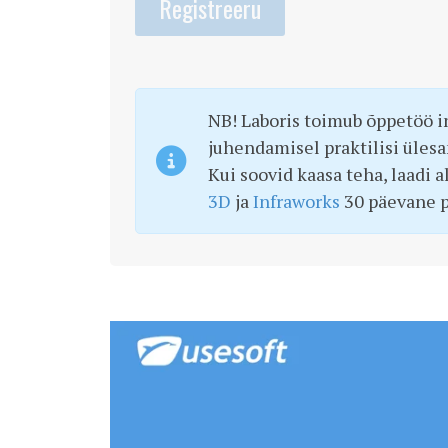
Registreeru
NB! Laboris toimub õppetöö i
juhendamisel praktilisi üles
Kui soovid kaasa teha, laadi a
3D
ja
Infraworks
30 päevane p