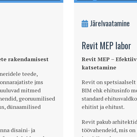
Järelvaatamine
Revit MEP labor
ete rakendamisest
Revit MEP – Efektii
katsetamine
eridele teede,
onnarajatiste jms
Revit on spetsiaalsel
 kuuluvad mitmed
BIM ehk ehitusinfo m
ahendid, georuumilised
standard ehitusvaldk
us, dünaamilised
ehitist ja ehitust.
Revit pakub arhitektid
nna disaini- ja
töövahendeid, mis on 