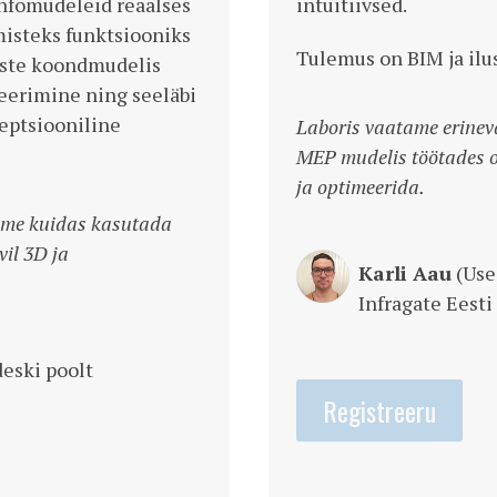
nfomudeleid reaalses
intuitiivsed.
amisteks funktsiooniks
Tulemus on BIM ja ilus
tiste koondmudelis
eerimine ning seeläbi
eptsiooniline
Laboris vaatame erinev
MEP mudelis töötades o
ja optimeerida.
ame kuidas kasutada
il 3D ja
Karli Aau
(Uses
.
Infragate Eest
eski poolt
Registreeru