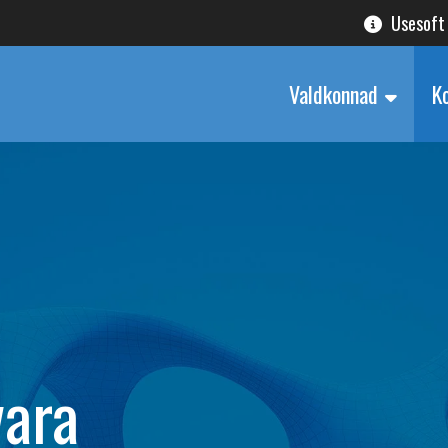
Usesoft
Valdkonnad
K
vara