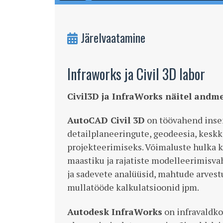
Järelvaatamine
Infraworks ja Civil 3D labor
Civil3D ja InfraWorks näitel andm
AutoCAD Civil 3D
on töövahend insen
detailplaneeringute, geodeesia, keskk
projekteerimiseks. Võimaluste hulka
maastiku ja rajatiste modelleerimisv
ja sadevete analüüsid, mahtude arvest
mullatööde kalkulatsioonid jpm.
Autodesk InfraWorks
on infravaldko