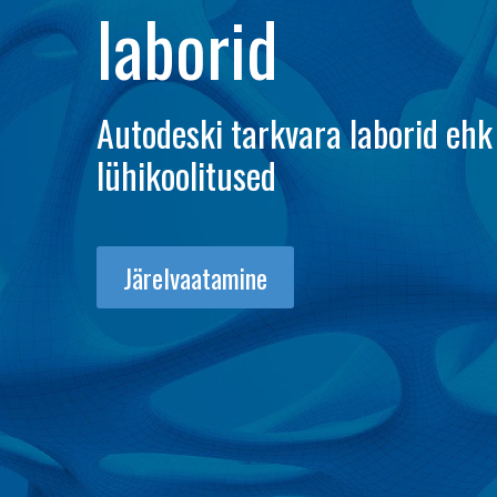
laborid
Autodeski tarkvara laborid ehk
lühikoolitused
Järelvaatamine