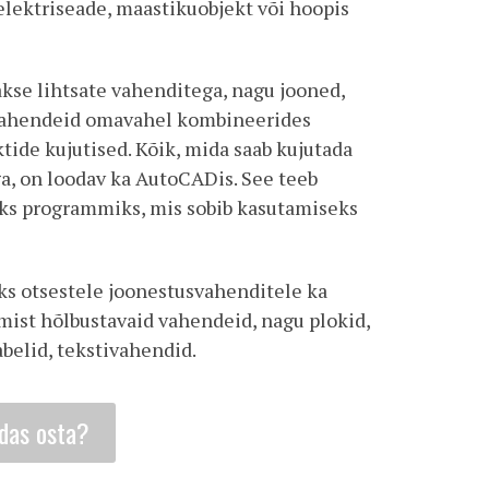
elektriseade, maastikuobjekt või hoopis
se lihtsate vahenditega, nagu jooned,
 vahendeid omavahel kombineerides
tide kujutised. Kõik, mida saab kujutada
riga, on loodav ka AutoCADis. See teeb
ks programmiks, mis sobib kasutamiseks
ks otsestele joonestusvahenditele ka
mist hõlbustavaid vahendeid, nagu plokid,
belid, tekstivahendid.
das osta?