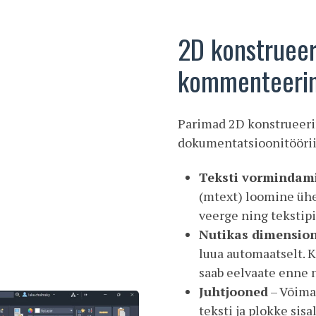
2D konstrueer
kommenteeri
Parimad 2D konstrueeri
dokumentatsioonitöörii
Teksti vormindam
(mtext) loomine ühe 
veerge ning tekstipi
Nutikas dimensio
luua automaatselt. K
saab eelvaate enne 
Juhtjooned
– Võimal
teksti ja plokke sisa