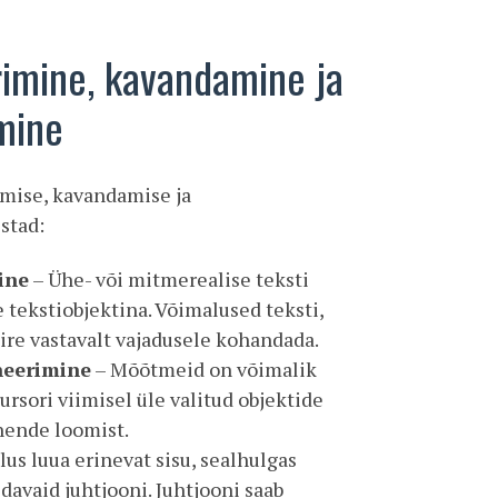
imine, kavandamine ja
mine
mise, kavandamise ja
stad:
ine
– Ühe- või mitmerealise teksti
tekstiobjektina. Võimalused teksti,
ire vastavalt vajadusele kohandada.
neerimine
– Mõõtmeid on võimalik
ursori viimisel üle valitud objektide
nende loomist.
us luua erinevat sisu, sealhulgas
ldavaid juhtjooni. Juhtjooni saab