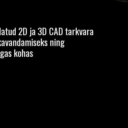
ldatud 2D ja 3D CAD tarkvara
 kavandamiseks ning
igas kohas