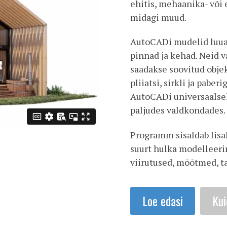
ehitis, mehaanika- või 
midagi muud.
AutoCADi mudelid luuak
pinnad ja kehad. Neid
saadakse soovitud objek
pliiatsi, sirkli ja pabe
AutoCADi universaalse
paljudes valdkondades.
Programm sisaldab lisa
suurt hulka modelleeri
viirutused, mõõtmed, ta
Loe edasi
Kui