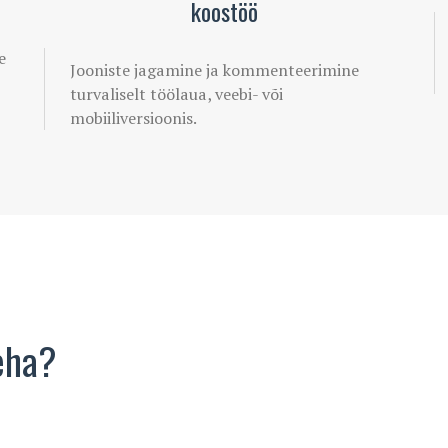
koostöö
e
Jooniste jagamine ja kommenteerimine
turvaliselt töölaua, veebi- või
mobiiliversioonis.
eha?