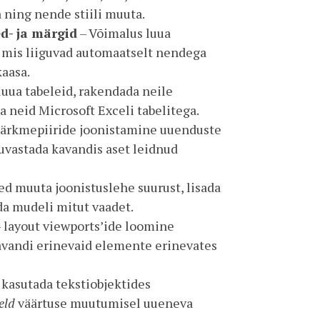
 ning nende stiili muuta.
d- ja märgid
– Võimalus luua
, mis liiguvad automaatselt nendega
aasa.
uua tabeleid, rakendada neile
 neid Microsoft Exceli tabelitega.
ärkmepiiride joonistamine uuenduste
 tuvastada kavandis aset leidnud
d muuta joonistuslehe suurust, lisada
da mudeli mitut vaadet.
 layout viewports’ide loomine
vandi erinevaid elemente erinevates
b kasutada tekstiobjektides
ield
väärtuse muutumisel uueneva