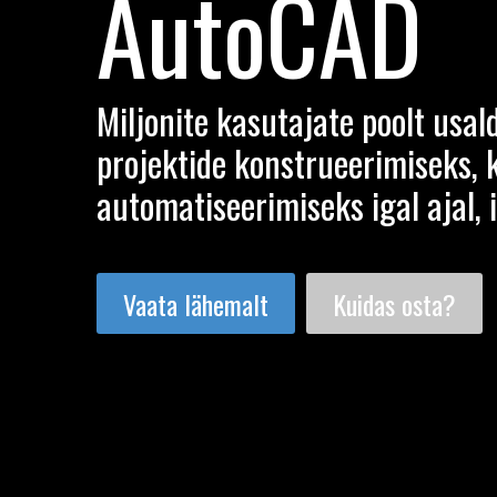
AutoCAD
Miljonite kasutajate poolt usa
projektide konstrueerimiseks,
automatiseerimiseks igal ajal, 
Vaata lähemalt
Kuidas osta?