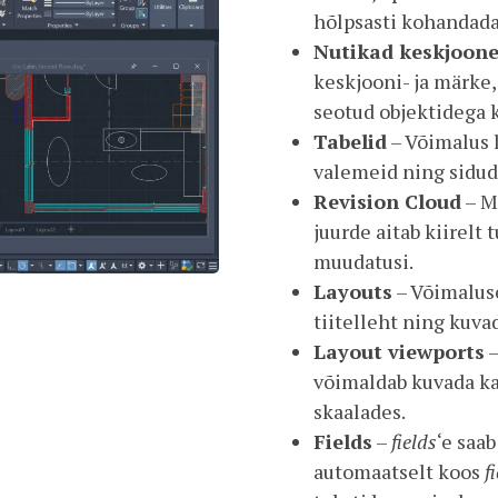
hõlpsasti kohandada
Nutikad keskjoone
keskjooni- ja märke
seotud objektidega k
Tabelid
– Võimalus l
valemeid ning siduda
Revision Cloud
– M
juurde aitab kiirelt
muudatusi.
Layouts
– Võimaluse
tiitelleht ning kuva
Layout viewports
–
võimaldab kuvada ka
skaalades.
Fields
–
fields
‘e saa
automaatselt koos
f