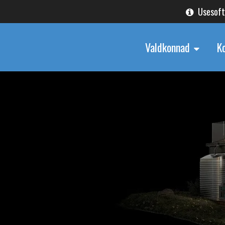
Usesof
Valdkonnad
K