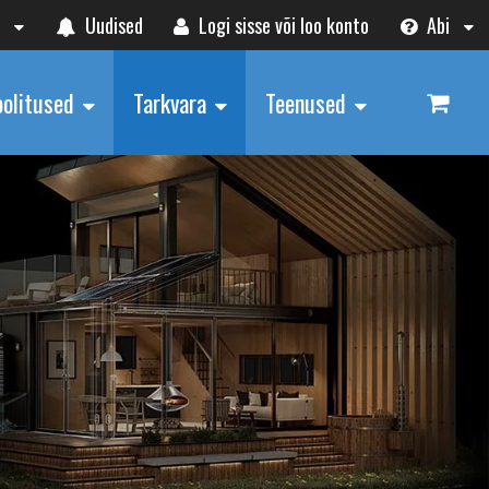
t
Uudised
Logi sisse või loo konto
Abi
oolitused
Tarkvara
Teenused