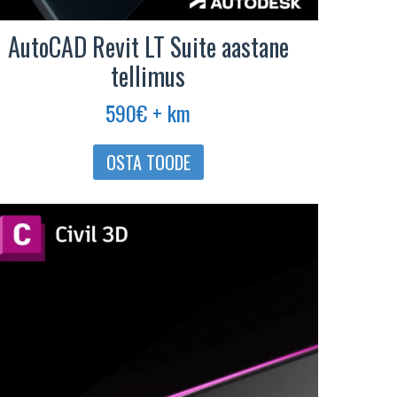
AutoCAD Revit LT Suite aastane
tellimus
590
€
+ km
OSTA TOODE