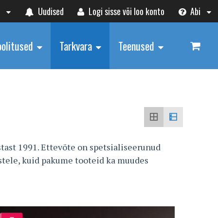
t
Uudised
Logi sisse või loo konto
Abi
oolitused
Tarkvara
Teenused
tast 1991. Ettevõte on spetsialiseerunud
ustele, kuid pakume tooteid ka muudes