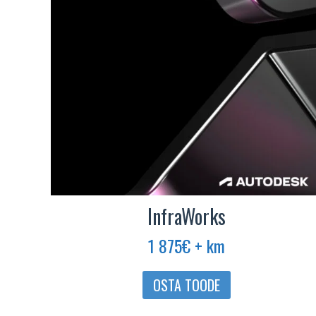
InfraWorks
1 875
€
+ km
OSTA TOODE