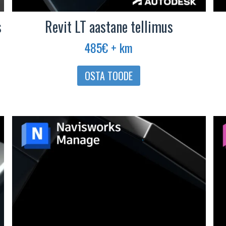
s
Revit LT aastane tellimus
485
€
+ km
OSTA TOODE