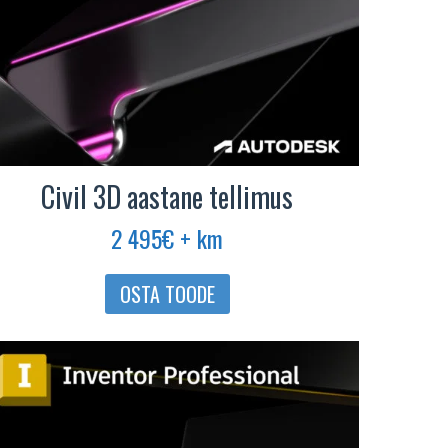
Civil 3D aastane tellimus
2 495
€
+ km
OSTA TOODE