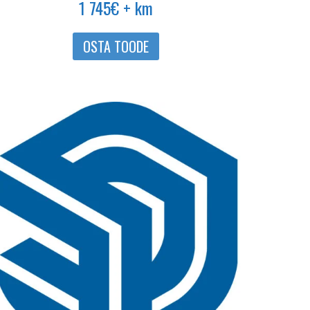
1 745
€
+ km
OSTA TOODE