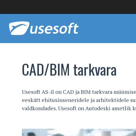
CAD/BIM tarkvara
Usesoft AS-il on CAD ja BIM tarkvara müümisel
eeskätt ehitusinseneridele ja arhitektidele 
valdkondades. Usesoft on Autodeski ametlik k