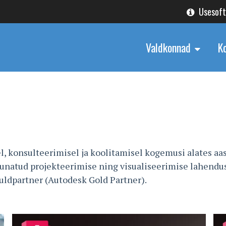
Usesof
Valdkonnad
K
, konsulteerimisel ja koolitamisel kogemusi alates aas
suunatud projekteerimise ning visualiseerimise lahend
uldpartner (Autodesk Gold Partner).