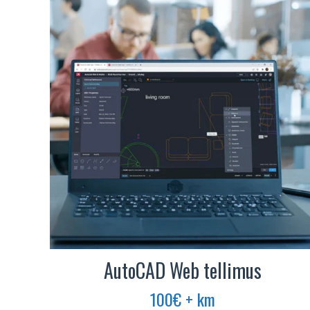
AutoCAD Web tellimus
100
€
+ km