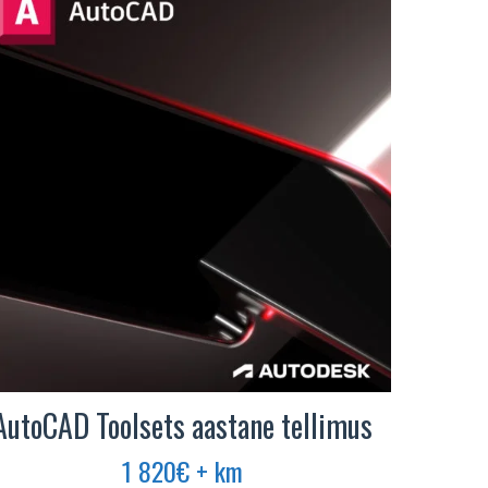
AutoCAD Toolsets aastane tellimus
1 820
€
+ km