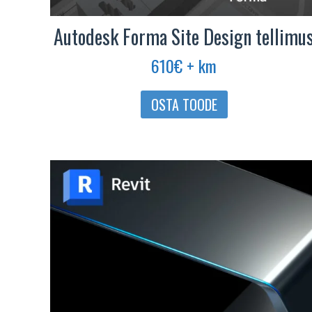
Autodesk Forma Site Design tellimu
610
€
+ km
OSTA TOODE