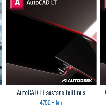
AutoCAD LT aastane tellimus
475
€
+ km