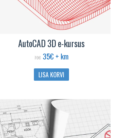
AutoCAD 3D e-kursus
Algne
Praegune
35
€
+ km
70
€
hind
hind
oli:
on:
LISA KORVI
70€.
35€.