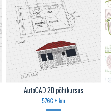
AutoCAD 2D põhikursus
576
€
+ km
Sellel