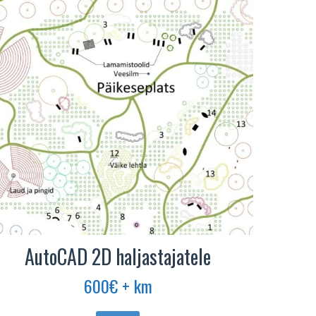
AutoCAD 2D haljastajatele
600
€
+ km
Sellel