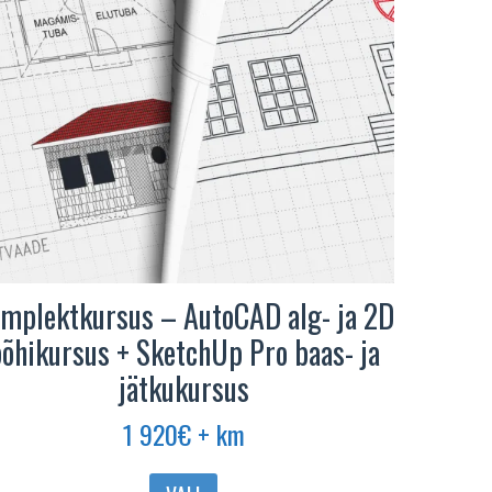
mplektkursus – AutoCAD alg- ja 2D
õhikursus + SketchUp Pro baas- ja
jätkukursus
1 920
€
+ km