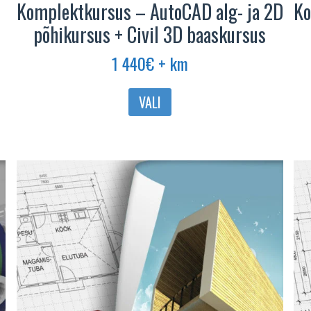
Komplektkursus – AutoCAD alg- ja 2D
Ko
põhikursus + Civil 3D baaskursus
1 440
€
+ km
VALI