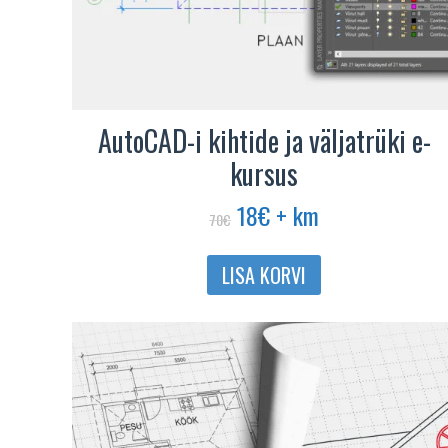
AutoCAD-i kihtide ja väljatrüki e-
kursus
Algne
Praegune
18
€
+ km
70
€
hind
hind
oli:
on:
LISA KORVI
70€.
18€.