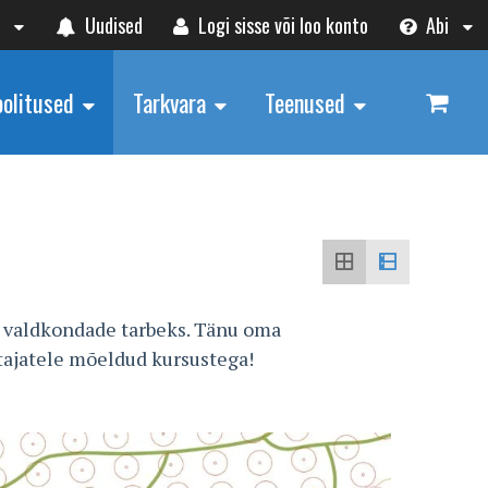
t
Uudised
Logi sisse või loo konto
Abi
oolitused
Tarkvara
Teenused
 valdkondade tarbeks. Tänu oma
utajatele mõeldud kursustega!