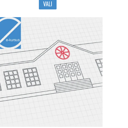
VALI
tootel
on
mitu
varianti.
Valikuid
saab
teha
tootelehel.