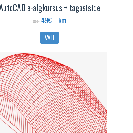
AutoCAD e-algkursus + tagasiside
Algne
Praegune
49
€
+ km
99
€
hind
hind
oli:
on:
VALI
99€.
49€.