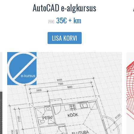
AutoCAD e-algkursus
Algne
Praegune
35
€
+ km
70
€
hind
hind
oli:
on:
LISA KORVI
70€.
35€.