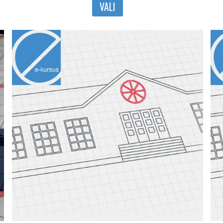
VALI
tootel
on
mitu
varianti.
Valikuid
saab
teha
tootelehel.