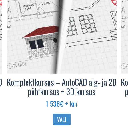
D
Komplektkursus – AutoCAD alg- ja 2D
Ko
põhikursus + 3D kursus
p
1 536
€
+ km
VALI