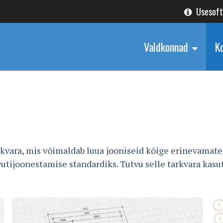
Usesof
Valdkonnad
K
vara, mis võimaldab luua jooniseid kõige erinevamate
vutijoonestamise standardiks. Tutvu selle tarkvara kas