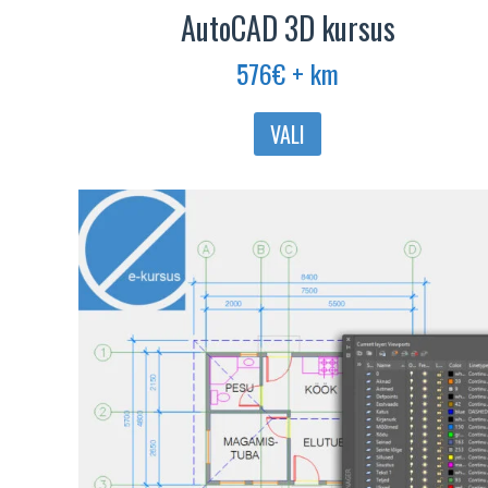
AutoCAD 3D kursus
576
€
+ km
Sellel
VALI
tootel
on
mitu
varianti.
Valikuid
saab
teha
tootelehel.