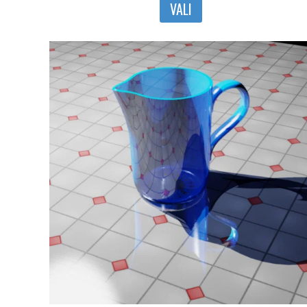
VALI
tootel
on
mitu
varianti.
Valikuid
saab
teha
tootelehel.