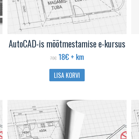
AutoCAD-is mõõtmestamise e-kursus
Algne
Praegune
18
€
+ km
70
€
hind
hind
oli:
on:
LISA KORVI
70€.
18€.