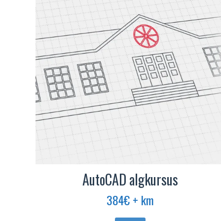
AutoCAD algkursus
384
€
+ km
Sellel