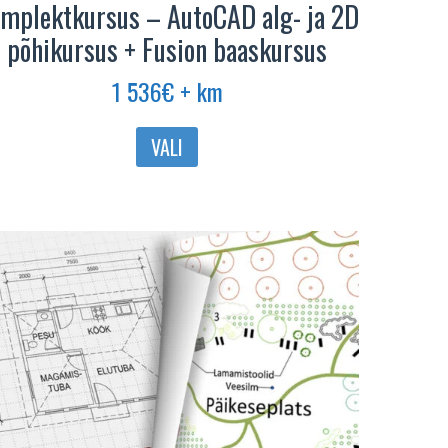
mplektkursus – AutoCAD alg- ja 2D
põhikursus + Fusion baaskursus
1 536
€
+ km
VALI