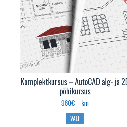
Komplektkursus – AutoCAD alg- ja 2
põhikursus
960
€
+ km
VALI