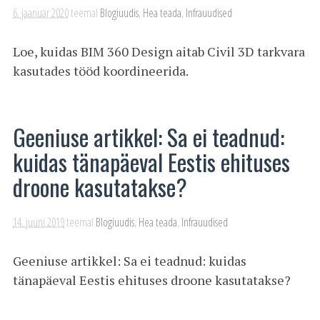
6. jaanuar 2020
teemal
Blogiuudis
,
Hea teada
,
Infrauudised
Loe, kuidas BIM 360 Design aitab Civil 3D tarkvara
kasutades tööd koordineerida.
Geeniuse artikkel: Sa ei teadnud:
kuidas tänapäeval Eestis ehituses
droone kasutatakse?
14. juuni 2019
teemal
Blogiuudis
,
Hea teada
,
Infrauudised
Geeniuse artikkel: Sa ei teadnud: kuidas
tänapäeval Eestis ehituses droone kasutatakse?