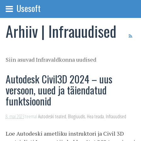
Usesoft
Arhiiv | Infrauudised
Siin asuvad Infravaldkonna uudised
Autodesk Civil3D 2024 – uus
versoon, uued ja täiendatud
funktsioonid
8. mai 2023
teemal
Autodeski teated
,
Blogiuudis
,
Hea teada
,
Infrauudised
Loe Autodeski ametliku instruktori ja Civil 3D