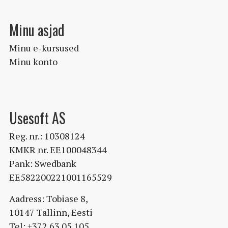
Minu asjad
Minu e-kursused
Minu konto
Usesoft AS
Reg. nr.: 10308124
KMKR nr. EE100048344
Pank: Swedbank
EE582200221001165529
Aadress: Tobiase 8,
10147 Tallinn, Eesti
Tel: +372 63 05 105