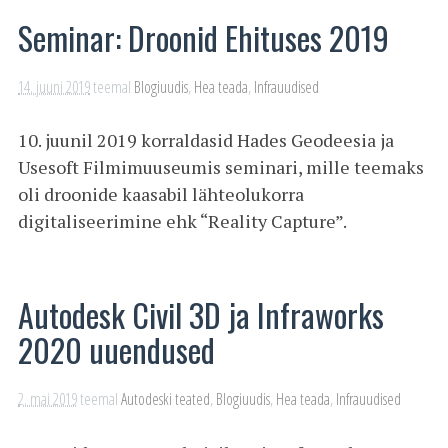
Seminar: Droonid Ehituses 2019
14. juuni 2019
teemal
Blogiuudis
,
Hea teada
,
Infrauudised
10. juunil 2019 korraldasid Hades Geodeesia ja
Usesoft Filmimuuseumis seminari, mille teemaks
oli droonide kaasabil lähteolukorra
digitaliseerimine ehk “Reality Capture”.
Autodesk Civil 3D ja Infraworks
2020 uuendused
2. mai 2019
teemal
Autodeski teated
,
Blogiuudis
,
Hea teada
,
Infrauudised