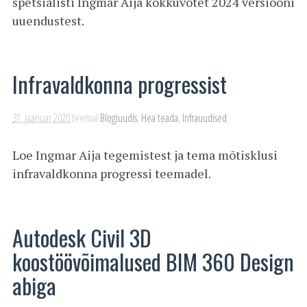
spetsialisti Ingmar Aija kokkuvõtet 2024 versiooni
uuendustest.
Infravaldkonna progressist
31. jaanuar 2020
teemal
Blogiuudis
,
Hea teada
,
Infrauudised
Loe Ingmar Aija tegemistest ja tema mõtisklusi
infravaldkonna progressi teemadel.
Autodesk Civil 3D
koostöövõimalused BIM 360 Design
abiga