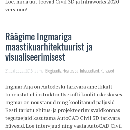
Loe, mida uut toovad Civil 3D ja Infraworks 2020
versioon!
Räägime Ingmariga
maastikuarhitektuurist ja
visualiseerimisest
31. oktoober 2016
teemal
Blogiuudis
,
Hea teada
,
Infrauudised
,
Kursused
Ingmar Aija on Autodeski tarkvara ametlikult
tunnustatud instruktor Usesofti koolituskeskuses.
Ingmar on nõustanud ning koolitanud paljusid
Eesti taristu ehitus-ja projekteerimisvaldkonnas
tegutsejaid kasutama AutoCAD Civil 3D tarkvara
hüvesid. Loe intervjuud ning vaata AutoCAD Civil