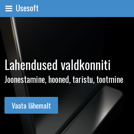
Usesoft
Lahendused valdkonniti
Joonestamine, hooned, taristu, tootmine
Vaata lähemalt