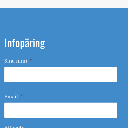
Infopäring
Sinu nimi
*
Email
*
Ettevõte