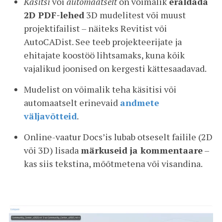
Käsitsi
või
automaatselt
on võimalik
eraldada
2D PDF-lehed
3D mudelitest või muust
projektifailist – näiteks Revitist või
AutoCADist. See teeb projekteerijate ja
ehitajate koostöö lihtsamaks, kuna kõik
vajalikud joonised on kergesti kättesaadavad.
Mudelist on võimalik teha käsitisi või
automaatselt erinevaid
andmete
väljavõtteid
.
Online-vaatur Docs’is lubab otseselt failile (2D
või 3D) lisada
märkuseid ja kommentaare
–
kas siis tekstina, mõõtmetena või visandina.