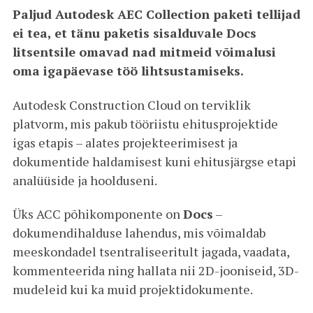
Paljud Autodesk AEC Collection paketi tellijad
ei tea, et tänu paketis sisalduvale Docs
litsentsile omavad nad mitmeid võimalusi
oma igapäevase töö lihtsustamiseks.
Autodesk Construction Cloud on terviklik
platvorm, mis pakub tööriistu ehitusprojektide
igas etapis – alates projekteerimisest ja
dokumentide haldamisest kuni ehitusjärgse etapi
analüüside ja hoolduseni.
Üks ACC põhikomponente on
Docs
–
dokumendihalduse lahendus, mis võimaldab
meeskondadel tsentraliseeritult jagada, vaadata,
kommenteerida ning hallata nii 2D-jooniseid, 3D-
mudeleid kui ka muid projektidokumente.