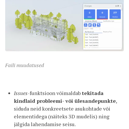
Faili muudatused
Issues
-funktsioon võimaldab
tekitada
kindlaid probleemi- või ülesandepunkte
,
siduda neid konkreetsete asukohtade või
elementidega (näiteks 3D mudelis) ning
jälgida lahendamise seisu.