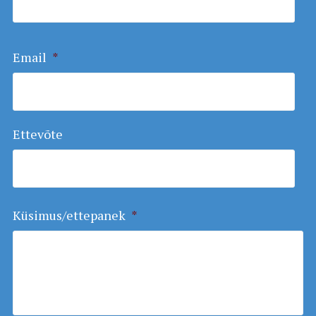
Email
*
Ettevõte
Küsimus/ettepanek
*