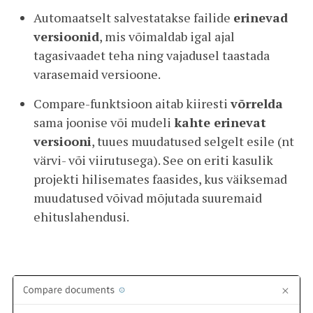
Automaatselt salvestatakse failide
erinevad
versioonid
, mis võimaldab igal ajal
tagasivaadet teha ning vajadusel taastada
varasemaid versioone.
Compare-funktsioon aitab kiiresti
võrrelda
sama joonise või mudeli
kahte erinevat
versiooni
, tuues muudatused selgelt esile (nt
värvi- või viirutusega). See on eriti kasulik
projekti hilisemates faasides, kus väiksemad
muudatused võivad mõjutada suuremaid
ehituslahendusi.