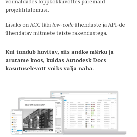
võimaldades lõppkokkuvõttes paremaid
projektitulemusi.
Lisaks on ACC läbi
low-code
ühenduste ja API-de
ühendatav mitmete teiste rakendustega.
Kui tundub huvitav, siis andke märku ja
arutame koos, kuidas Autodesk Docs
kasutuselevõtt võiks välja näha.