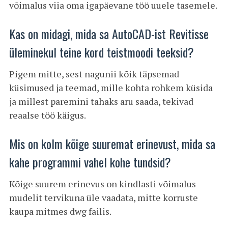
võimalus viia oma igapäevane töö uuele tasemele.
Kas on midagi, mida sa AutoCAD-ist Revitisse
üleminekul teine kord teistmoodi teeksid?
Pigem mitte, sest nagunii kõik täpsemad
küsimused ja teemad, mille kohta rohkem küsida
ja millest paremini tahaks aru saada, tekivad
reaalse töö käigus.
Mis on kolm kõige suuremat erinevust, mida sa
kahe programmi vahel kohe tundsid?
Kõige suurem erinevus on kindlasti võimalus
mudelit tervikuna üle vaadata, mitte korruste
kaupa mitmes dwg failis.