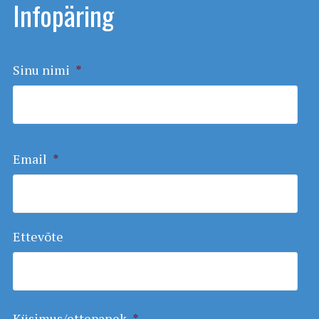
Infopäring
Sinu nimi
*
Email
*
Ettevõte
Küsimus/ettepanek
*