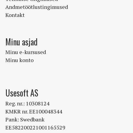
Andmetöötlustingimused
Kontakt
Minu asjad
Minu e-kursused
Minu konto
Usesoft AS
Reg. nr.: 10308124
KMKR nr. EE100048344
Pank: Swedbank
EE582200221001165529