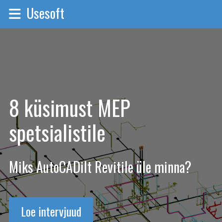
Usesoft
8 küsimust MEP
spetsialistile
Miks AutoCADilt Revitile üle minna?
Loe intervjuud