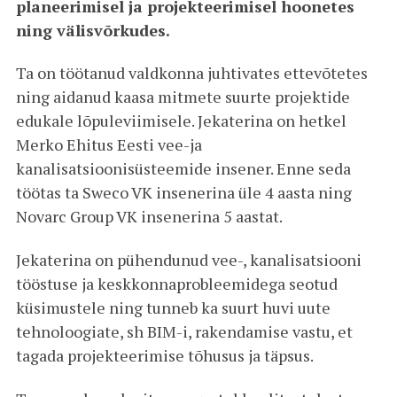
planeerimisel ja projekteerimisel hoonetes
ning välisvõrkudes.
Ta on töötanud valdkonna juhtivates ettevõtetes
ning aidanud kaasa mitmete suurte projektide
edukale lõpuleviimisele. Jekaterina on hetkel
Merko Ehitus Eesti vee-ja
kanalisatsioonisüsteemide insener. Enne seda
töötas ta Sweco VK insenerina üle 4 aasta ning
Novarc Group VK insenerina 5 aastat.
Jekaterina on pühendunud vee-, kanalisatsiooni
tööstuse ja keskkonnaprobleemidega seotud
küsimustele ning tunneb ka suurt huvi uute
tehnoloogiate, sh BIM-i, rakendamise vastu, et
tagada projekteerimise tõhusus ja täpsus.