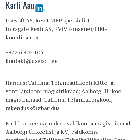
Karli Aau
Usesoft AS, Revit MEP spetsialist;
Infragate Eesti AS, KVJVK-insener/BIM-
koordinaator
+372 6 305 105
kontakt@usesoft.ee
Haridus: Tallinna Tehnikaülikooli kütte- ja
ventilatsiooni magistrikraad; Aalborgi Ülikool
magistrikraad; Tallinna Tehnikakõrgkool,
rakenduskõrgharidus
Karlil on veemajanduse valdkonna magistrikraad
Aalborgi Ülikoolist ja KVJ valdkonna
magistrikraad Tallinna Tehnikaülikoolist. Oma