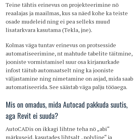
Teine tähtis erinevus on projekteerimine nö
reaalajas ja maailmas, kus sa näed kohe ka teiste
osade mudeleid ning ei pea selleks muud
lisatarkvara kasutama (Tekla, jne).
Kolmas väga tuntav erinevus on protsesside
automatiseerimine, nt mahtude tabelite täitmine,
jooniste vormistamisel suur osa kirjanurkade
infost täitub automaatselt ning ka jooniste
väljastamine ning nimetamine on asjad, mida saab
automatiseerida. See säästab väga palju tööaega.
Mis on omadus, mida Autocad pakkuda suutis,
aga Revit ei suuda?
AutoCADis on ikkagi lihtne teha nö „abi“
märkuseid, kasutades lihtsalt „polyline“ ja