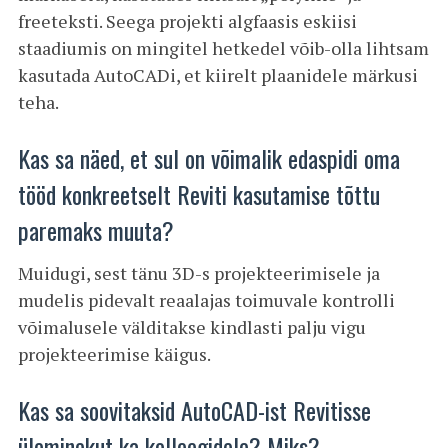
freeteksti. Seega projekti algfaasis eskiisi
staadiumis on mingitel hetkedel võib-olla lihtsam
kasutada AutoCADi, et kiirelt plaanidele märkusi
teha.
Kas sa näed, et sul on võimalik edaspidi oma
tööd konkreetselt Reviti kasutamise tõttu
paremaks muuta?
Muidugi, sest tänu 3D-s projekteerimisele ja
mudelis pidevalt reaalajas toimuvale kontrolli
võimalusele välditakse kindlasti palju vigu
projekteerimise käigus.
Kas sa soovitaksid AutoCAD-ist Revitisse
üleminekut ka kolleegidele? Miks?