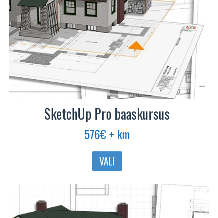
SketchUp Pro baaskursus
576
€
+ km
Sellel
VALI
tootel
on
mitu
varianti.