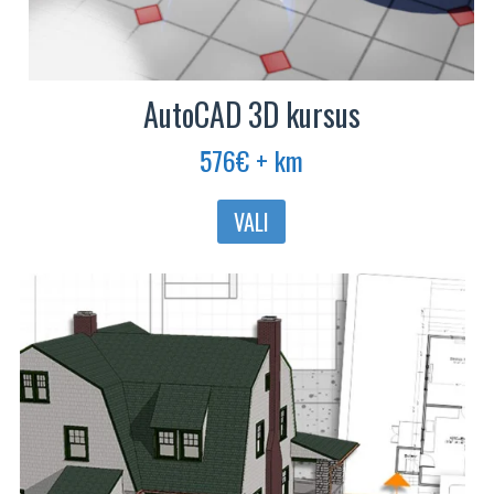
AutoCAD 3D kursus
576
€
+ km
Sellel
VALI
tootel
on
mitu
varianti.
Valikuid
saab
teha
tootelehel.