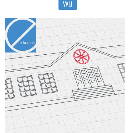
VALI
tootel
on
mitu
varianti.
Valikuid
saab
teha
tootelehel.