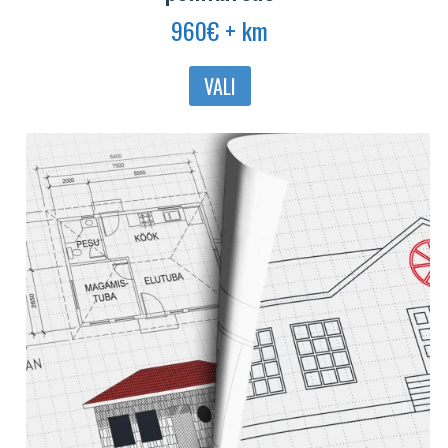
960
€
+ km
VALI