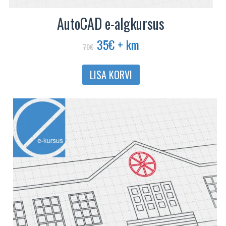
AutoCAD e-algkursus
Algne
Praegune
35
€
+ km
70
€
hind
hind
oli:
on:
LISA KORVI
70€.
35€.