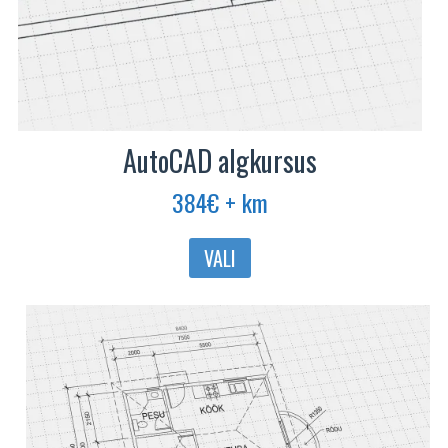
AutoCAD algkursus
384
€
+ km
Sellel
VALI
tootel
on
mitu
varianti.
Valikuid
saab
teha