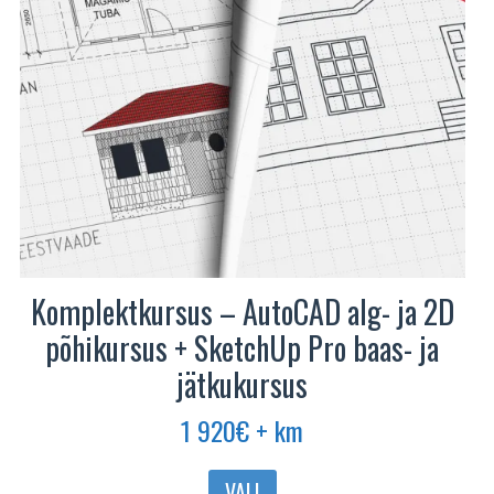
Komplektkursus – AutoCAD alg- ja 2D
põhikursus + SketchUp Pro baas- ja
jätkukursus
1 920
€
+ km
VALI