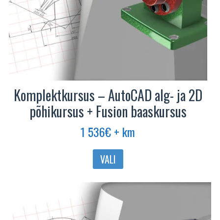
Komplektkursus – AutoCAD alg- ja 2D
põhikursus + Fusion baaskursus
1 536
€
+ km
VALI