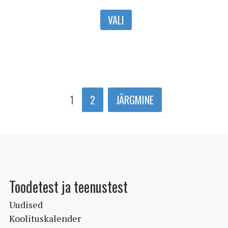
VALI
1
2
JÄRGMINE
Toodetest ja teenustest
Uudised
Koolituskalender