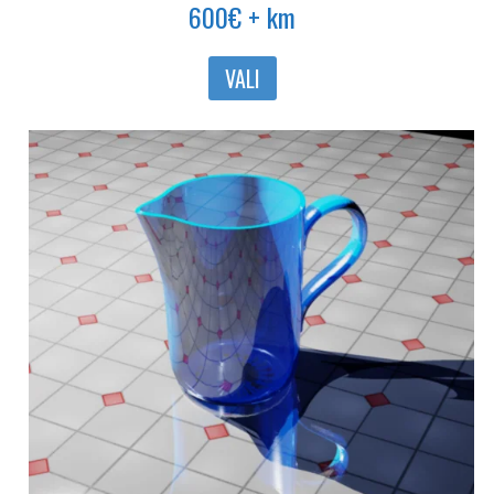
600
€
+ km
Sellel
VALI
tootel
on
mitu
varianti.
Valikuid
saab
teha
tootelehel.