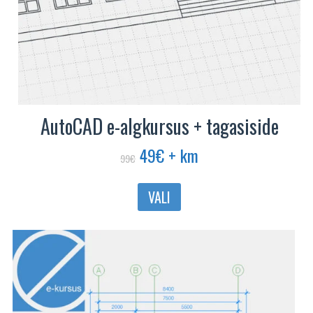
AutoCAD e-algkursus + tagasiside
Algne
Praegune
49
€
+ km
99
€
hind
hind
oli:
on:
VALI
99€.
49€.