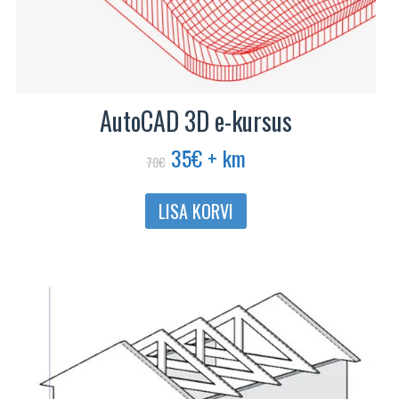
AutoCAD 3D e-kursus
Algne
Praegune
35
€
+ km
70
€
hind
hind
oli:
on:
LISA KORVI
70€.
35€.