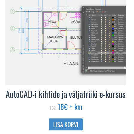
AutoCAD-i kihtide ja väljatrüki e-kursus
Algne
Praegune
18
€
+ km
70
€
hind
hind
oli:
on:
LISA KORVI
70€.
18€.