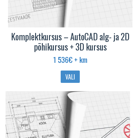
Komplektkursus – AutoCAD alg- ja 2D
põhikursus + 3D kursus
1 536
€
+ km
VALI