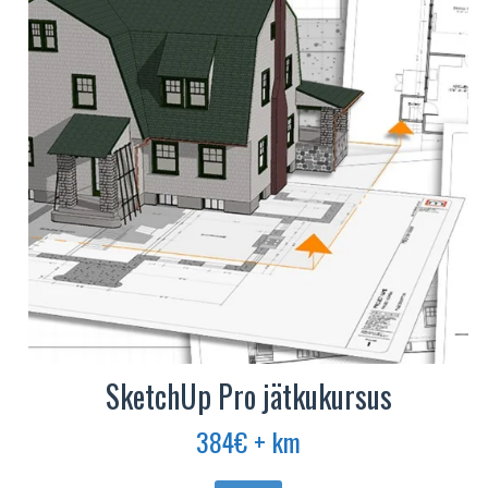
Valikuid
saab
teha
tootelehel.
SketchUp Pro jätkukursus
384
€
+ km
Sellel