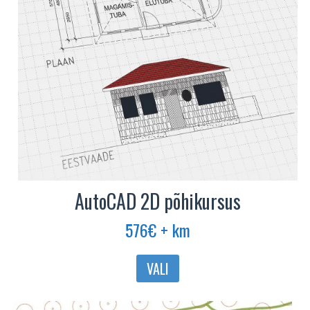
tootelehel.
AutoCAD 2D põhikursus
576
€
+ km
Sellel
VALI
tootel
on