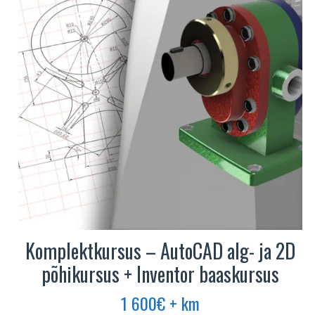
Komplektkursus – AutoCAD alg- ja 2D
põhikursus + Inventor baaskursus
1 600
€
+ km