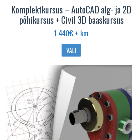
Komplektkursus – AutoCAD alg- ja 2D
põhikursus + Civil 3D baaskursus
1 440
€
+ km
VALI