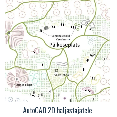
mitu
varianti.
Valikuid
saab
teha
tootelehel.
AutoCAD 2D haljastajatele