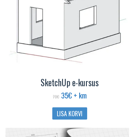
SketchUp e-kursus
Algne
Praegune
35
€
+ km
70
€
hind
hind
oli:
on:
LISA KORVI
70€.
35€.