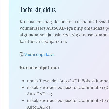
Toote kirjeldus
Kursuse eesmärgiks on anda esmane ülevaade
võimalustest AutoCAD-iga ning omandada põh
algteadmised ja -oskused. Algkursuse tempo 
käsitlusviis põhjalikum.
Vaata õppekava
Kursuse lõpetanu:
omab ülevaadet AutoCADi töökeskkonnas
oskab kasutada esmaseid tasapinnalisi (2
AutoCAD-is;
oskab kasutada esmaseid tasapinnaliste (
AutoCAD-is.