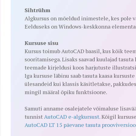
Sihtrühm
Algkursus on mõeldud inimestele, kes pole
Eelduseks on Windows-keskkonna elementa
Kursuse sisu
Kursus toimub AutoCAD baasil, kus kõik teema
sooritamisega. Lisaks saavad kuulajad tasuta 
teemade kirjeldusi koos harjutuste illustrat
Iga kursuse läbinu saab tasuta kaasa kursust
ülesandeid kui klassis käsitletakse, pakkudes 
mingil määral õpiku funktsioone.
Samuti anname osalejatele võimaluse lisavää
tunnist
AutoCAD e-algkursust.
Kõigil kursuse
AutoCAD LT 15 päevane tasuta prooviversio