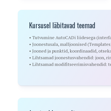
Kursusel läbitavad teemad
• Tutvumine AutoCADi liidesega (interf
• Joonestusala, malljoonised (Templates
• Jooned ja punktid, koordinaadid, otsek
• Lihtsamad joonestusvahendid: joon, rin
• Lihtsamad modifitseerimisvahendid: t