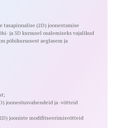
 tasapinnalise (2D) joonestamise
i- ja 3D kursusel osalemiseks vajalikud
on põhikursusest aeglasem ja
t;
D) joonestusvahendeid ja -võtteid
2D) jooniste modifitseerimisvõtteid