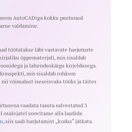
 varem AutoCADiga kokku puutunud.
arne valdamine.
d töötatakse läbi vastavate harjutuste
kirjaliku õppematerjali, mis sisaldab
sioonidega ja lahenduskäigu kirjeldusega.
e konspekti, mis sisaldab rohkem
nii võimalust iseseisvaks tööks ja täites
rtusena vaadata tasuta salvestatud 3
l osalejatel soovitame alla laadida
on
, siis saab harjutamist „kodus“ jätkata.