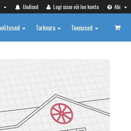
t
Uudised
Logi sisse või loo konto
Abi
oolitused
Tarkvara
Teenused