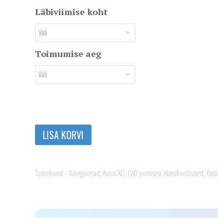
Läbiviimise koht
Toimumise aeg
AutoCAD
LISA KORVI
algkursus
kogus
Tootekood:
-
Kategooriad:
AutoCAD
,
CAD joonised
,
Klassikoolitused
,
Pak