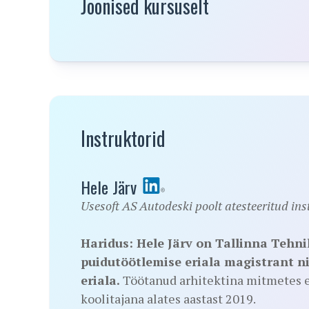
Joonised kursuselt
Instruktorid
Hele Järv
Usesoft AS Autodeski poolt atesteeritud ins
Haridus: Hele Järv on Tallinna Tehn
puidutöötlemise eriala magistrant n
eriala.
Töötanud arhitektina mitmetes et
koolitajana alates aastast 2019.