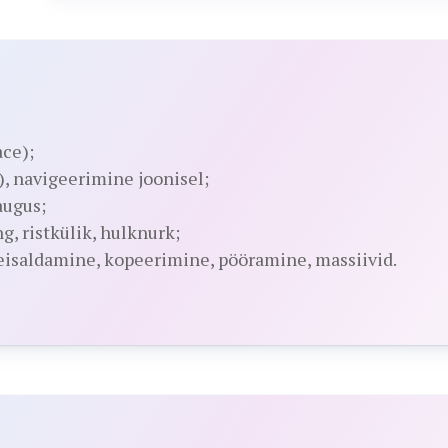
ace);
), navigeerimine joonisel;
augus;
g, ristkülik, hulknurk;
eisaldamine, kopeerimine, pööramine, massiivid.