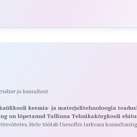
truktor ja konsultant
ikaülikooli keemia- ja materjalitehnoloogia teadu
ing on lõpetanud Tallinna Tehnikakõrgkooli ehitu
tevõtetes. Hele töötab Usesoftis tarkvara konsultantig