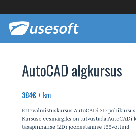
AutoCAD algkursus
384
€
+ km
Ettevalmistuskursus AutoCADi 2D põhikursuse
Kursuse eesmärgiks on tutvustada AutoCADi k
tasapinnalise (2D) joonestamise töövõtteid.