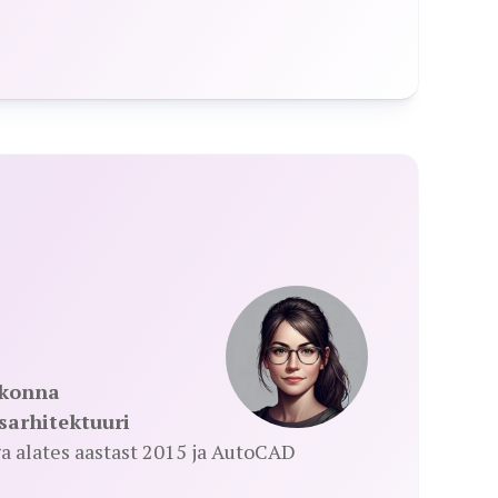
skonna
sarhitektuuri
a alates aastast 2015 ja AutoCAD