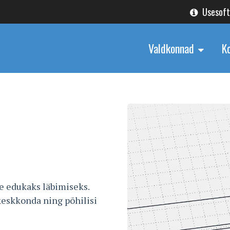
Usesof
Valdkonnad
K
 edukaks läbimiseks.
eskkonda ning põhilisi