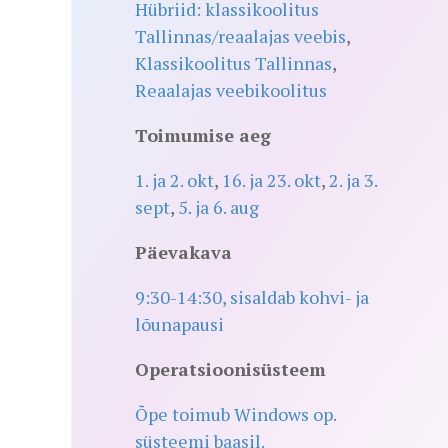
Hübriid: klassikoolitus
Tallinnas/reaalajas veebis
,
Klassikoolitus Tallinnas
,
Reaalajas veebikoolitus
Toimumise aeg
1. ja 2. okt
,
16. ja 23. okt
,
2. ja 3.
sept
,
5. ja 6. aug
Päevakava
9:30-14:30, sisaldab kohvi- ja
lõunapausi
Operatsioonisüsteem
Õpe toimub Windows op.
süsteemi baasil.