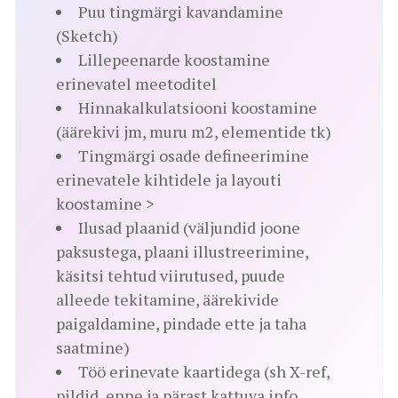
Puu tingmärgi kavandamine
(Sketch)
Lillepeenarde koostamine
erinevatel meetoditel
Hinnakalkulatsiooni koostamine
(äärekivi jm, muru m2, elementide tk)
Tingmärgi osade defineerimine
erinevatele kihtidele ja layouti
koostamine >
Ilusad plaanid (väljundid joone
paksustega, plaani illustreerimine,
käsitsi tehtud viirutused, puude
alleede tekitamine, äärekivide
paigaldamine, pindade ette ja taha
saatmine)
Töö erinevate kaartidega (sh X-ref,
pildid, enne ja pärast kattuva info