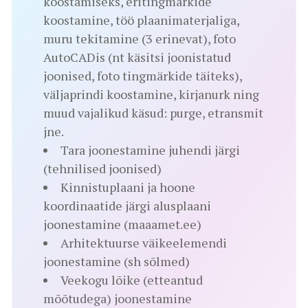
koostamiseks, eritingmärkide
koostamine, töö plaanimaterjaliga,
muru tekitamine (3 erinevat), foto
AutoCADis (nt käsitsi joonistatud
joonised, foto tingmärkide täiteks),
väljaprindi koostamine, kirjanurk ning
muud vajalikud käsud: purge, etransmit
jne.
Tara joonestamine juhendi järgi
(tehnilised joonised)
Kinnistuplaani ja hoone
koordinaatide järgi alusplaani
joonestamine (maaamet.ee)
Arhitektuurse väikeelemendi
joonestamine (sh sõlmed)
Veekogu lõike (etteantud
mõõtudega) joonestamine