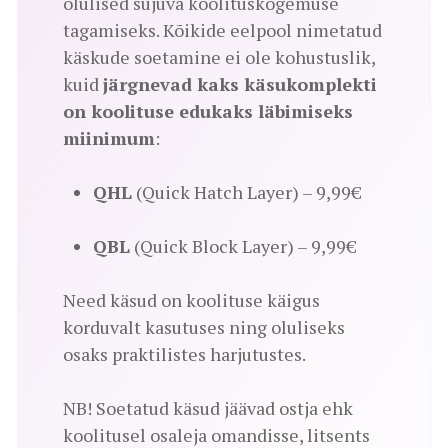
olulised sujuva koolituskogemuse
tagamiseks. Kõikide eelpool nimetatud
käskude soetamine ei ole kohustuslik,
kuid
järgnevad kaks käsukomplekti
on koolituse edukaks läbimiseks
miinimum
:
QHL
(Quick Hatch Layer) – 9,99€
QBL
(Quick Block Layer) – 9,99€
Need käsud on koolituse käigus
korduvalt kasutuses ning oluliseks
osaks praktilistes harjutustes.
NB! Soetatud käsud jäävad ostja ehk
koolitusel osaleja omandisse, litsents