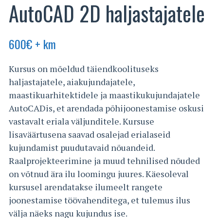
AutoCAD 2D haljastajatele
600
€
+ km
Kursus on mõeldud täiendkoolituseks
haljastajatele, aiakujundajatele,
maastikuarhitektidele ja maastikukujundajatele
AutoCADis, et arendada põhijoonestamise oskusi
vastavalt eriala väljunditele. Kursuse
lisaväärtusena saavad osalejad erialaseid
kujundamist puudutavaid nõuandeid.
Raalprojekteerimine ja muud tehnilised nõuded
on võtnud ära ilu loomingu juures. Käesoleval
kursusel arendatakse ilumeelt rangete
joonestamise töövahenditega, et tulemus ilus
välja näeks nagu kujundus ise.