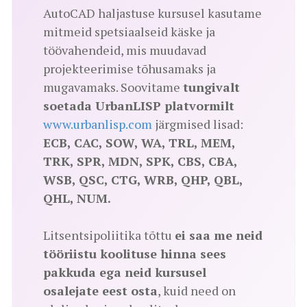
AutoCAD haljastuse kursusel kasutame
mitmeid spetsiaalseid käske ja
töövahendeid, mis muudavad
projekteerimise tõhusamaks ja
mugavamaks. Soovitame
tungivalt
soetada UrbanLISP platvormilt
www.urbanlisp.com
järgmised lisad:
ECB, CAC, SOW, WA, TRL, MEM,
TRK, SPR, MDN, SPK, CBS, CBA,
WSB, QSC, CTG, WRB, QHP, QBL,
QHL, NUM.
Litsentsipoliitika tõttu
ei saa me neid
tööriistu koolituse hinna sees
pakkuda ega neid kursusel
osalejate eest osta
, kuid need on