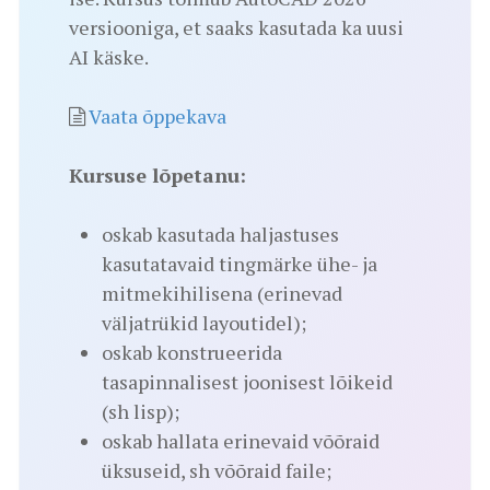
versiooniga, et saaks kasutada ka uusi
AI käske.
Vaata õppekava
Kursuse lõpetanu:
oskab kasutada haljastuses
kasutatavaid tingmärke ühe- ja
mitmekihilisena (erinevad
väljatrükid layoutidel);
oskab konstrueerida
tasapinnalisest joonisest lõikeid
(sh lisp);
oskab hallata erinevaid võõraid
üksuseid, sh võõraid faile;