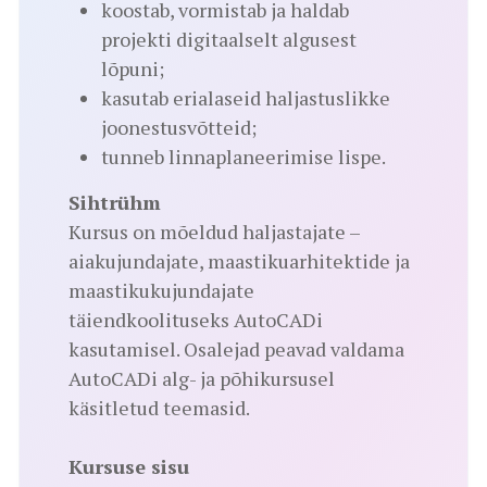
koostab, vormistab ja haldab
projekti digitaalselt algusest
lõpuni;
kasutab erialaseid haljastuslikke
joonestusvõtteid;
tunneb linnaplaneerimise lispe.
Sihtrühm
Kursus on mõeldud haljastajate –
aiakujundajate, maastikuarhitektide ja
maastikukujundajate
täiendkoolituseks AutoCADi
kasutamisel. Osalejad peavad valdama
AutoCADi alg- ja põhikursusel
käsitletud teemasid.
Kursuse sisu