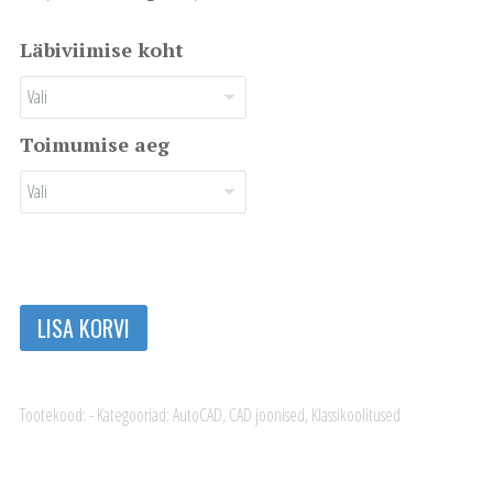
Läbiviimise koht
Toimumise aeg
AutoCAD
LISA KORVI
2D
haljastajatele
kogus
Tootekood:
-
Kategooriad:
AutoCAD
,
CAD joonised
,
Klassikoolitused