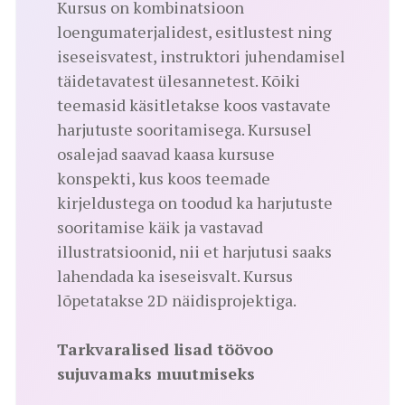
Kursus on kombinatsioon
loengumaterjalidest, esitlustest ning
iseseisvatest, instruktori juhendamisel
täidetavatest ülesannetest. Kõiki
teemasid käsitletakse koos vastavate
harjutuste sooritamisega. Kursusel
osalejad saavad kaasa kursuse
konspekti, kus koos teemade
kirjeldustega on toodud ka harjutuste
sooritamise käik ja vastavad
illustratsioonid, nii et harjutusi saaks
lahendada ka iseseisvalt. Kursus
lõpetatakse 2D näidisprojektiga.
Tarkvaralised lisad töövoo
sujuvamaks muutmiseks