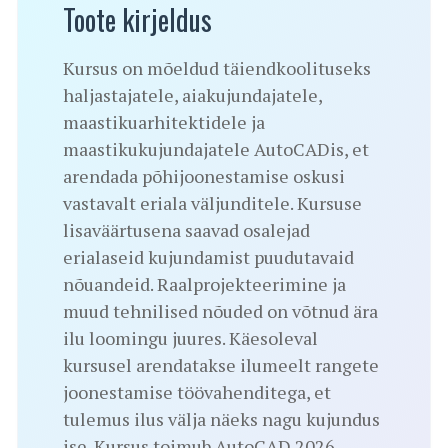
Toote kirjeldus
Kursus on mõeldud täiendkoolituseks
haljastajatele, aiakujundajatele,
maastikuarhitektidele ja
maastikukujundajatele AutoCADis, et
arendada põhijoonestamise oskusi
vastavalt eriala väljunditele. Kursuse
lisaväärtusena saavad osalejad
erialaseid kujundamist puudutavaid
nõuandeid. Raalprojekteerimine ja
muud tehnilised nõuded on võtnud ära
ilu loomingu juures. Käesoleval
kursusel arendatakse ilumeelt rangete
joonestamise töövahenditega, et
tulemus ilus välja näeks nagu kujundus
ise. Kursus toimub AutoCAD 2026