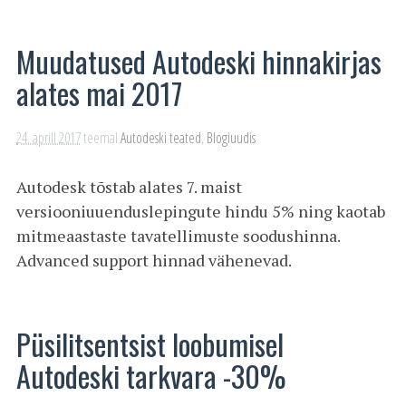
Muudatused Autodeski hinnakirjas
alates mai 2017
24. aprill 2017
teemal
Autodeski teated
,
Blogiuudis
Autodesk tõstab alates 7. maist
versiooniuuenduslepingute hindu 5% ning kaotab
mitmeaastaste tavatellimuste soodushinna.
Advanced support hinnad vähenevad.
Püsilitsentsist loobumisel
Autodeski tarkvara -30%