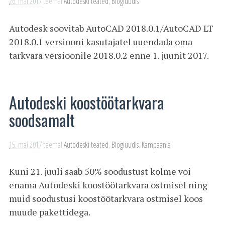
26. mai 2017
teemal
Autodeski teated
,
Blogiuudis
Autodesk soovitab AutoCAD 2018.0.1/AutoCAD LT
2018.0.1 versiooni kasutajatel uuendada oma
tarkvara versioonile 2018.0.2 enne 1. juunit 2017.
Autodeski koostöötarkvara
soodsamalt
15. mai 2017
teemal
Autodeski teated
,
Blogiuudis
,
Kampaania
Kuni 21. juuli saab 50% soodustust kolme või
enama Autodeski koostöötarkvara ostmisel ning
muid soodustusi koostöötarkvara ostmisel koos
muude pakettidega.