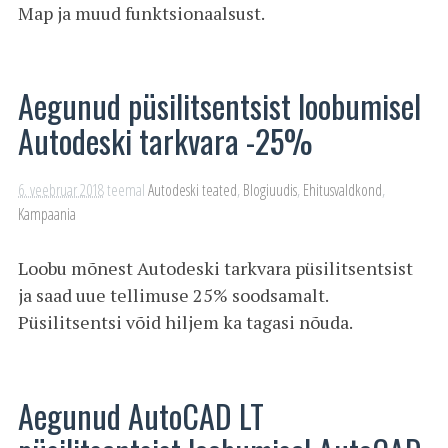
Map ja muud funktsionaalsust.
Aegunud püsilitsentsist loobumisel
Autodeski tarkvara -25%
6. veebruar 2018
teemal
Autodeski teated
,
Blogiuudis
,
Ehitusvaldkond
,
Kampaania
Loobu mõnest Autodeski tarkvara püsilitsentsist
ja saad uue tellimuse 25% soodsamalt.
Püsilitsentsi võid hiljem ka tagasi nõuda.
Aegunud AutoCAD LT