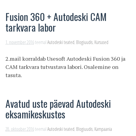
Fusion 360 + Autodeski CAM
tarkvara labor
1. november 2016
teemal
Autodeski teated
,
Blogiuudis
,
Kursused
2.mail korraldab Usesoft Autodeski Fusion 360 ja
CAM tarkvara tutvustava labori. Osalemine on
tasuta.
Avatud uste päevad Autodeski
eksamikeskustes
28. oktoober 2016
teemal
Autodeski teated
,
Blogiuudis
,
Kampaania