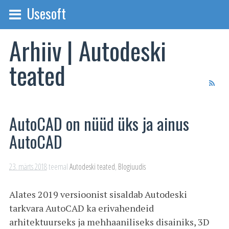
Usesoft
Arhiiv | Autodeski
teated
AutoCAD on nüüd üks ja ainus
AutoCAD
23. märts 2018
teemal
Autodeski teated
,
Blogiuudis
Alates 2019 versioonist sisaldab Autodeski
tarkvara AutoCAD ka erivahendeid
arhitektuurseks ja mehhaaniliseks disainiks, 3D