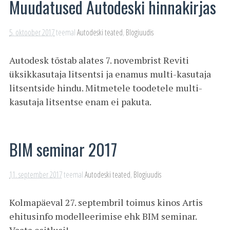
Muudatused Autodeski hinnakirjas
5. oktoober 2017
teemal
Autodeski teated
,
Blogiuudis
Autodesk tõstab alates 7. novembrist Reviti
üksikkasutaja litsentsi ja enamus multi-kasutaja
litsentside hindu. Mitmetele toodetele multi-
kasutaja litsentse enam ei pakuta.
BIM seminar 2017
11. september 2017
teemal
Autodeski teated
,
Blogiuudis
Kolmapäeval 27. septembril toimus kinos Artis
ehitusinfo modelleerimise ehk BIM seminar.