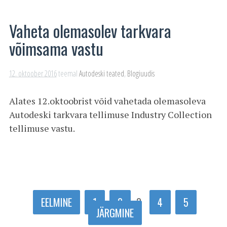
Vaheta olemasolev tarkvara
võimsama vastu
12. oktoober 2016
teemal
Autodeski teated
,
Blogiuudis
Alates 12.oktoobrist võid vahetada olemasoleva
Autodeski tarkvara tellimuse Industry Collection
tellimuse vastu.
EELMINE
1
2
3
4
5
JÄRGMINE