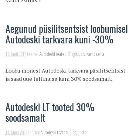
Vaata esitlusi!
Aegunud püsilitsentsist loobumisel
Autodeski tarkvara kuni -30%
13. juuli 2017
teemal
Autodeski teated
,
Blogiuudis
,
Kampaania
Loobu mõnest Autodeski tarkvara püsilitsentsist
ja saad uue tellimuse kuni 30% soodsamalt.
Autodeski LT tooted 30%
soodsamalt
14. juuni 2017
teemal
Autodeski teated
,
Blogiuudis