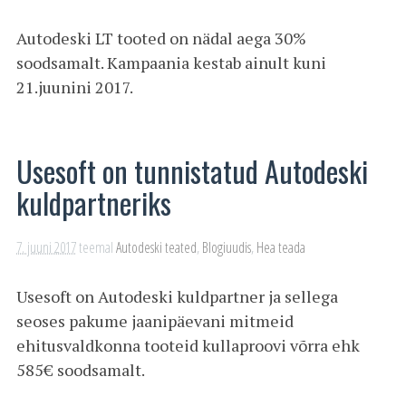
Autodeski LT tooted on nädal aega 30%
soodsamalt. Kampaania kestab ainult kuni
21.juunini 2017.
Usesoft on tunnistatud Autodeski
kuldpartneriks
7. juuni 2017
teemal
Autodeski teated
,
Blogiuudis
,
Hea teada
Usesoft on Autodeski kuldpartner ja sellega
seoses pakume jaanipäevani mitmeid
ehitusvaldkonna tooteid kullaproovi võrra ehk
585€ soodsamalt.