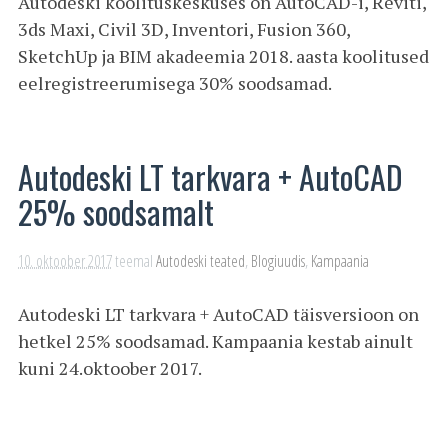
Autodeski koolituskeskuses on AutoCAD-i, Reviti,
3ds Maxi, Civil 3D, Inventori, Fusion 360,
SketchUp ja BIM akadeemia 2018. aasta koolitused
eelregistreerumisega 30% soodsamad.
Autodeski LT tarkvara + AutoCAD
25% soodsamalt
10. oktoober 2017
teemal
Autodeski teated
,
Blogiuudis
,
Kampaania
Autodeski LT tarkvara + AutoCAD täisversioon on
hetkel 25% soodsamad. Kampaania kestab ainult
kuni 24.oktoober 2017.