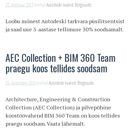
20. veebruar 2017
teemal
Autodeski teated
,
Blogiuudis
Loobu mõnest Autodeski tarkvara püsilitsentsist
ja saad uue 3-aastase tellimuse 30% soodsamalt.
AEC Collection + BIM 360 Team
praegu koos tellides soodsam
16. november 2016
teemal
Autodeski teated
,
Blogiuudis
Architecture, Engineering & Construction
Collection (AEC Collection) ja pilvepõhine
koostöövahend BIM 360 Team on koos tellides
praegu soodsam. Vaata lähemalt.