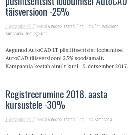
püsilitsentsist loobumisel AutoCAD
täisversioon -25%
4. detsember 2017
teemal
Autodeski teated
,
Blogiuudis
,
Ehitusvaldkond
,
Kampaania
,
Uncategorized
Aegunud AutoCAD LT püsilitsentsist loobumisel
AutoCAD täisversiooni 25% soodsamalt.
Kampaania kestab ainult kuni 15. detsember 2017.
Registreerumine 2018. aasta
kursustele -30%
1. detsember 2017
teemal
Autodeski teated
,
Blogiuudis
,
Kampaania