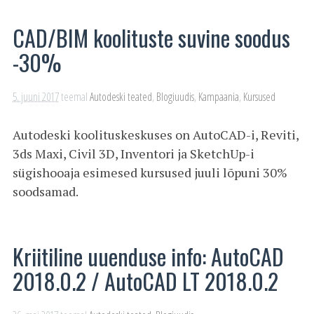
CAD/BIM koolituste suvine soodus
-30%
5. juuni 2017
teemal
Autodeski teated
,
Blogiuudis
,
Kampaania
,
Kursused
Autodeski koolituskeskuses on AutoCAD-i, Reviti,
3ds Maxi, Civil 3D, Inventori ja SketchUp-i
sügishooaja esimesed kursused juuli lõpuni 30%
soodsamad.
Kriitiline uuenduse info: AutoCAD
2018.0.2 / AutoCAD LT 2018.0.2