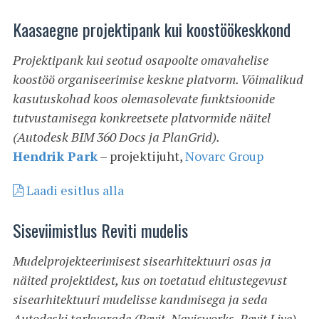
Kaasaegne projektipank kui koostöökeskkond
Projektipank kui seotud osapoolte omavahelise
koostöö organiseerimise keskne platvorm. Võimalikud
kasutuskohad koos olemasolevate funktsioonide
tutvustamisega konkreetsete platvormide näitel
(Autodesk BIM 360 Docs ja PlanGrid).
Hendrik Park
– projektijuht,
Novarc Group
Laadi esitlus alla
Siseviimistlus Reviti mudelis
Mudelprojekteerimisest sisearhitektuuri osas ja
näited projektidest, kus on toetatud ehitustegevust
sisearhitektuuri mudelisse kandmisega ja seda
Autodeski tarkvarade (Revit, Navisworks, Revit Live)