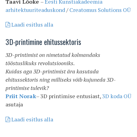
Taavi Lõoke
–
Eesti Kunstiakadeemia
arhitektuuriteaduskond
/
Creatomus Solutions OÜ
Laadi esitlus alla
3D-printimine ehitussektoris
3D-printimist on nimetatud kolmandaks
tööstuslikuks revolutsiooniks.
Kuidas aga 3D-printimist ära kasutada
ehitussektoris ning milliseks võib kujuneda 3D-
printimise tulevik?
Priit Norak
– 3D printimise entusiast,
3D koda OÜ
asutaja
Laadi esitlus alla