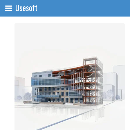
Usesoft