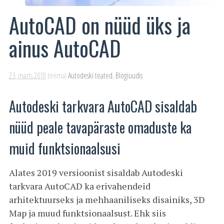
AutoCAD on nüüd üks ja
ainus AutoCAD
23. märts 2018
teemal
Autodeski teated
,
Blogiuudis
Autodeski tarkvara AutoCAD sisaldab
nüüd peale tavapäraste omaduste ka
muid funktsionaalsusi
Alates 2019 versioonist sisaldab Autodeski
tarkvara AutoCAD ka erivahendeid
arhitektuurseks ja mehhaaniliseks disainiks, 3D
Map ja muud funktsionaalsust. Ehk siis