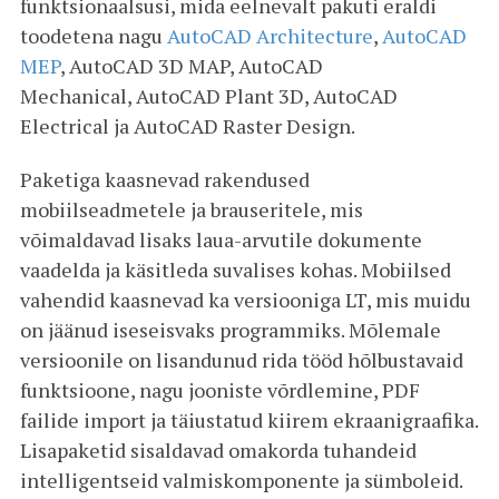
funktsionaalsusi, mida eelnevalt pakuti eraldi
toodetena nagu
AutoCAD Architecture
,
AutoCAD
MEP
, AutoCAD 3D MAP, AutoCAD
Mechanical, AutoCAD Plant 3D, AutoCAD
Electrical ja AutoCAD Raster Design.
Paketiga kaasnevad rakendused
mobiilseadmetele ja brauseritele, mis
võimaldavad lisaks laua-arvutile dokumente
vaadelda ja käsitleda suvalises kohas. Mobiilsed
vahendid kaasnevad ka versiooniga LT, mis muidu
on jäänud iseseisvaks programmiks. Mõlemale
versioonile on lisandunud rida tööd hõlbustavaid
funktsioone, nagu jooniste võrdlemine, PDF
failide import ja täiustatud kiirem ekraanigraafika.
Lisapaketid sisaldavad omakorda tuhandeid
intelligentseid valmiskomponente ja sümboleid.