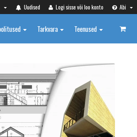
t
Uudised
Logi sisse või loo konto
Abi
oolitused
Tarkvara
Teenused