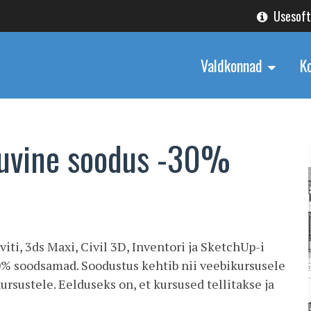
Usesof
Valdkonnad
K
suvine soodus -30%
ti, 3ds Maxi, Civil 3D, Inventori ja SketchUp-i
0% soodsamad. Soodustus kehtib nii veebikursusele
kursustele. Eelduseks on, et kursused tellitakse ja