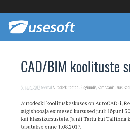
CAD/BIM koolituste 
5. juuni 2017
teemal
Autodeski teated
,
Blogiuudis
,
Kampaania
,
Kursused
Autodeski koolituskeskuses on AutoCAD-i, Revi
sügishooaja esimesed kursused juuli lõpuni 3
kui klassikursustele. Ja nii Tartu kui Tallinna 
tasutakse enne 1.08.2017.