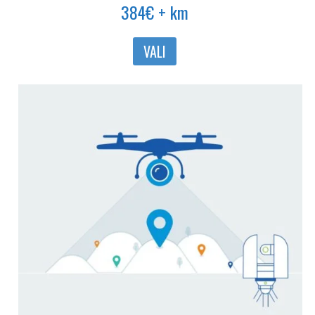
384
€
+ km
Sellel
VALI
tootel
on
mitu
varianti.
Valikuid
saab
teha
tootelehel.