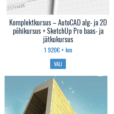
Komplektkursus – AutoCAD alg- ja 2D
põhikursus + SketchUp Pro baas- ja
jätkukursus
1 920
€
+ km
VALI