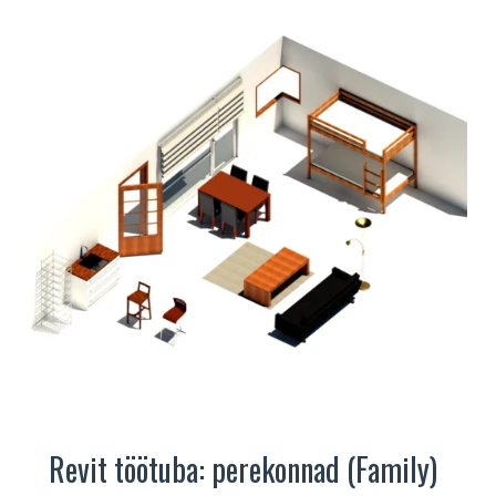
mitu
varianti.
Valikuid
saab
teha
tootelehel.
Revit töötuba: perekonnad (Family)