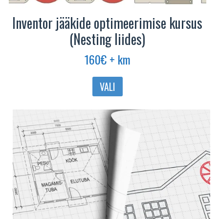
Inventor jääkide optimeerimise kursus
(Nesting liides)
160
€
+ km
Sellel
VALI
tootel
on
mitu
varianti.
Valikuid
saab
teha
tootelehel.