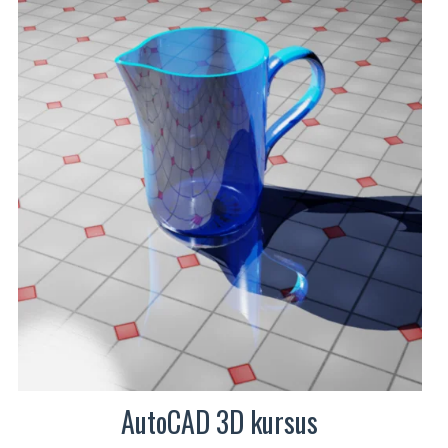
mitu
varianti.
Valikuid
saab
teha
tootelehel.
AutoCAD 3D kursus