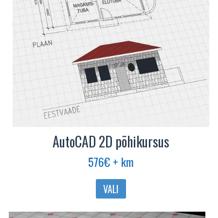
tootelehel.
AutoCAD 2D põhikursus
576
€
+ km
Sellel
VALI
tootel
on