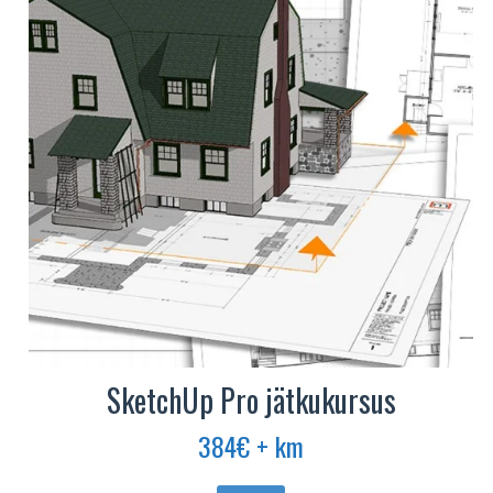
Valikuid
saab
teha
tootelehel.
SketchUp Pro jätkukursus
384
€
+ km
Sellel