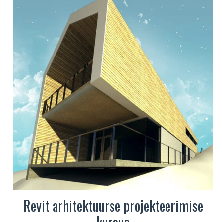
varianti.
Valikuid
saab
teha
tootelehel.
Revit arhitektuurse projekteerimise
kursus