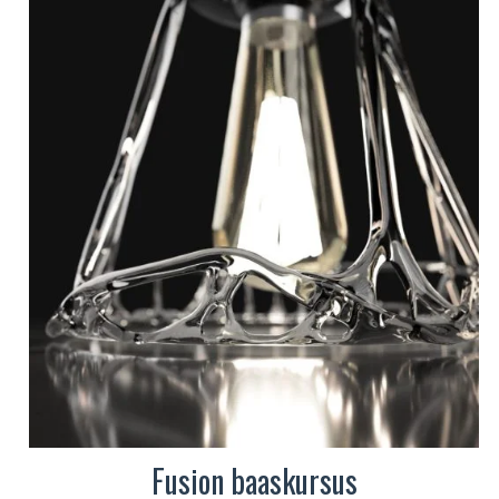
mitu
varianti.
Valikuid
saab
teha
tootelehel.
Fusion baaskursus