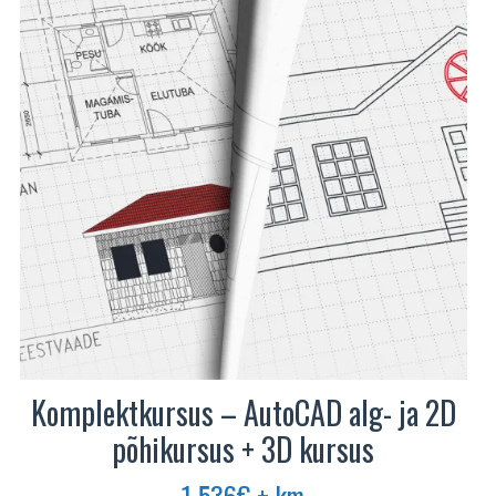
Komplektkursus – AutoCAD alg- ja 2D
põhikursus + 3D kursus
1 536
€
+ km