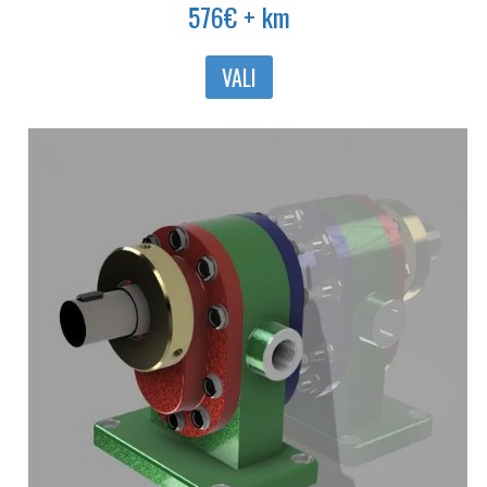
576
€
+ km
Sellel
VALI
tootel
on
mitu
varianti.
Valikuid
saab
teha
tootelehel.