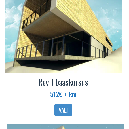
Revit baaskursus
512
€
+ km
Sellel
VALI
tootel
on
mitu