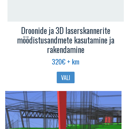
Droonide ja 3D laserskannerite
mõõdistusandmete kasutamine ja
rakendamine
320
€
+ km
Sellel
VALI
tootel
on
mitu
varianti.
Valikuid
saab
teha