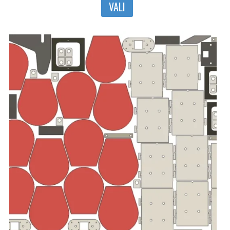
VALI
tootel
on
mitu
varianti.
Valikuid
saab
teha
tootelehel.