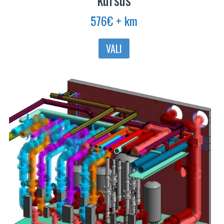
576
€
+ km
Sellel
VALI
tootel
on
mitu
varianti.
Valikuid
saab
teha
tootelehel.