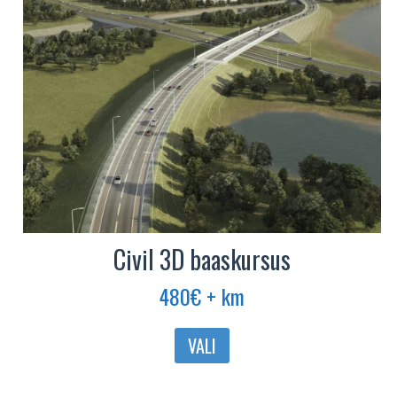
tootelehel.
Civil 3D baaskursus
480
€
+ km
Sellel
VALI
tootel
on