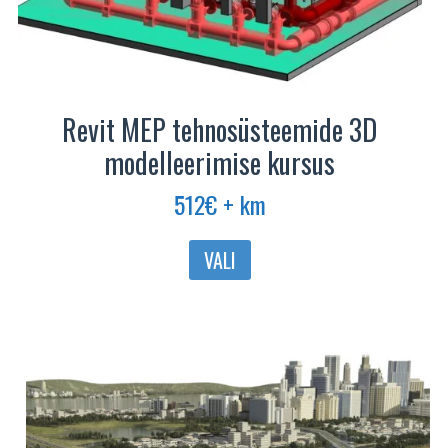
Revit MEP tehnosüsteemide 3D
modelleerimise kursus
512
€
+ km
Sellel
VALI
tootel
on
mitu
varianti.
Valikuid
saab
teha