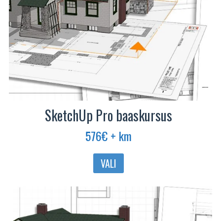
SketchUp Pro baaskursus
576
€
+ km
Sellel
VALI
tootel
on
mitu
varianti.