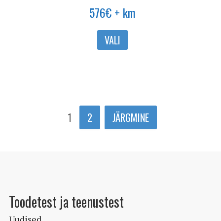
576
€
+ km
Sellel
VALI
tootel
on
mitu
varianti.
Valikuid
saab
1
2
JÄRGMINE
teha
tootelehel.
Toodetest ja teenustest
Uudised