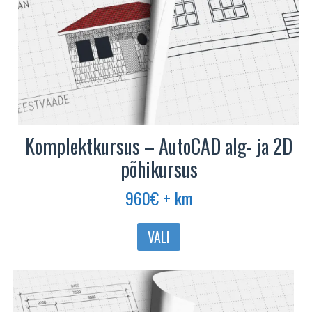
Komplektkursus – AutoCAD alg- ja 2D
põhikursus
960
€
+ km
VALI