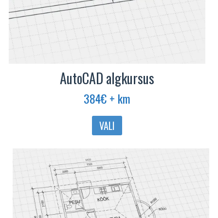
AutoCAD algkursus
384
€
+ km
Sellel
VALI
tootel
on
mitu
varianti.
Valikuid
saab
teha