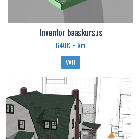
Inventor baaskursus
640
€
+ km
Sellel
VALI
tootel
on
mitu
varianti.
Valikuid
saab
teha
tootelehel.