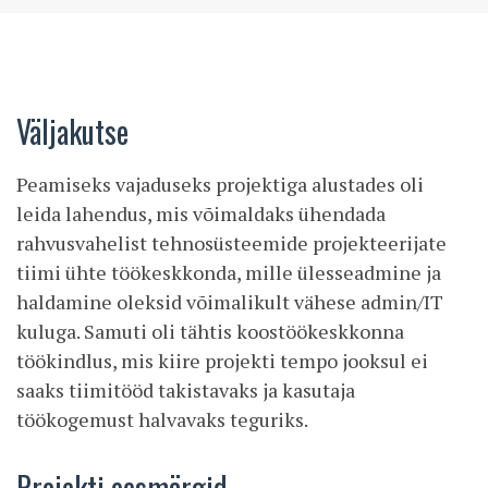
Väljakutse
Peamiseks vajaduseks projektiga alustades oli
leida lahendus, mis võimaldaks ühendada
rahvusvahelist tehnosüsteemide projekteerijate
tiimi ühte töökeskkonda, mille ülesseadmine ja
haldamine oleksid võimalikult vähese admin/IT
kuluga. Samuti oli tähtis koostöökeskkonna
töökindlus, mis kiire projekti tempo jooksul ei
saaks tiimitööd takistavaks ja kasutaja
töökogemust halvavaks teguriks.
Projekti eesmärgid