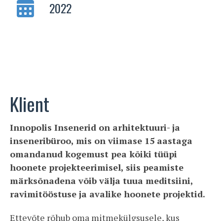
2022
Klient
Innopolis Insenerid on arhitektuuri- ja
inseneribüroo, mis on viimase 15 aastaga
omandanud kogemust pea kõiki tüüpi
hoonete projekteerimisel, siis peamiste
märksõnadena võib välja tuua meditsiini,
ravimitööstuse ja avalike hoonete projektid.
Ettevõte rõhub oma mitmekülgsusele, kus