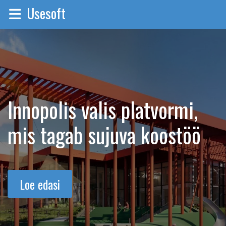
Usesoft
Innopolis valis platvormi,
mis tagab sujuva koostöö
Loe edasi