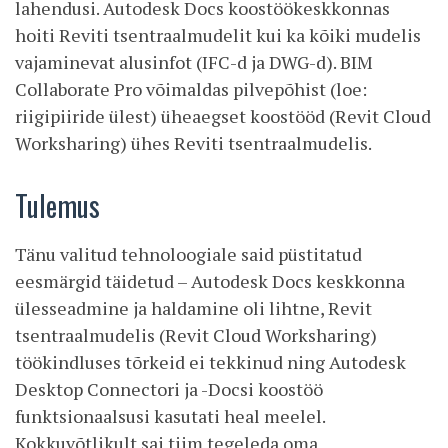
lahendusi. Autodesk Docs koostöökeskkonnas
hoiti Reviti tsentraalmudelit kui ka kõiki mudelis
vajaminevat alusinfot (IFC-d ja DWG-d). BIM
Collaborate Pro võimaldas pilvepõhist (loe:
riigipiiride ülest) üheaegset koostööd (Revit Cloud
Worksharing) ühes Reviti tsentraalmudelis.
Tulemus
Tänu valitud tehnoloogiale said püstitatud
eesmärgid täidetud – Autodesk Docs keskkonna
ülesseadmine ja haldamine oli lihtne, Revit
tsentraalmudelis (Revit Cloud Worksharing)
töökindluses tõrkeid ei tekkinud ning Autodesk
Desktop Connectori ja -Docsi koostöö
funktsionaalsusi kasutati heal meelel.
Kokkuvõtlikult sai tiim tegeleda oma