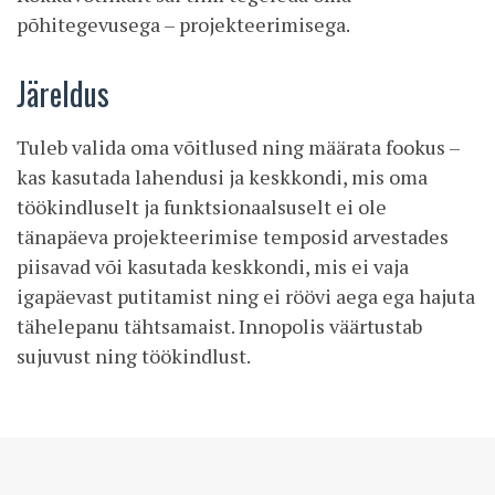
põhitegevusega – projekteerimisega.
Järeldus
Tuleb valida oma võitlused ning määrata fookus –
kas kasutada lahendusi ja keskkondi, mis oma
töökindluselt ja funktsionaalsuselt ei ole
tänapäeva projekteerimise temposid arvestades
piisavad või kasutada keskkondi, mis ei vaja
igapäevast putitamist ning ei röövi aega ega hajuta
tähelepanu tähtsamaist. Innopolis väärtustab
sujuvust ning töökindlust.