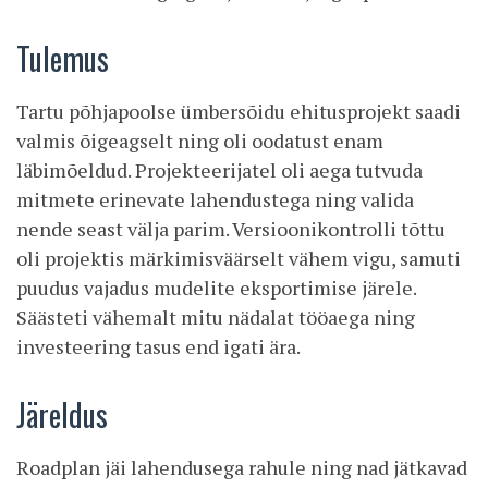
Tulemus
Tartu põhjapoolse ümbersõidu ehitusprojekt saadi
valmis õigeagselt ning oli oodatust enam
läbimõeldud. Projekteerijatel oli aega tutvuda
mitmete erinevate lahendustega ning valida
nende seast välja parim. Versioonikontrolli tõttu
oli projektis märkimisväärselt vähem vigu, samuti
puudus vajadus mudelite eksportimise järele.
Säästeti vähemalt mitu nädalat tööaega ning
investeering tasus end igati ära.
Järeldus
Roadplan jäi lahendusega rahule ning nad jätkavad