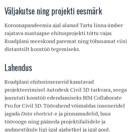
Väljakutse ning projekti eesmärk
Koroonapandeemia ajal alanud Tartu linna ümber
rajatava mastaapse ehitusprojekti tõttu vajas
Roadplani meeskond paremat ning tõhusamat viisi
distantsilt koostöö tegemiseks.
Lahendus
Roadplani ehitusinsenerid kasutavad
projekteerimisel Autodesk Civil 3D tarkvara, seega
juurutati koostöö edendamiseks BIM Collaborate
Pro for Civil 3D. Töövahend võimaldas inseneridel
jagada
Data shortcut
-e ja pinnamudelid, luua
töövooge ning pääseda projektifailidele ja
andmestikule ligi igal ajahetkel ja igal pool.