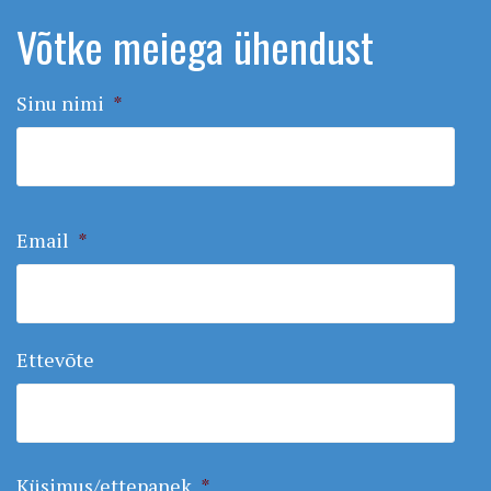
Võtke meiega ühendust
Sinu nimi
*
Email
*
Ettevõte
Küsimus/ettepanek
*