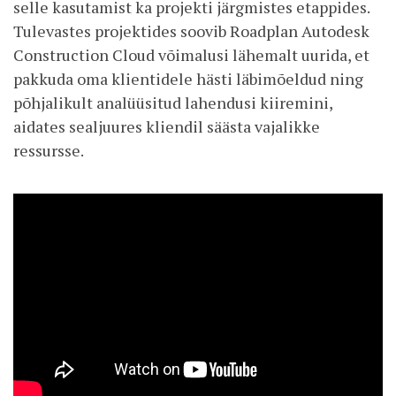
selle kasutamist ka projekti järgmistes etappides.
Tulevastes projektides soovib Roadplan Autodesk
Construction Cloud võimalusi lähemalt uurida, et
pakkuda oma klientidele hästi läbimõeldud ning
põhjalikult analüüsitud lahendusi kiiremini,
aidates sealjuures kliendil säästa vajalikke
ressursse.