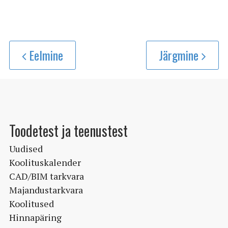
oli:
on:
2
1
176€.
958.40€.
Eelmine
Järgmine
Toodetest ja teenustest
Uudised
Koolituskalender
CAD/BIM tarkvara
Majandustarkvara
Koolitused
Hinnapäring