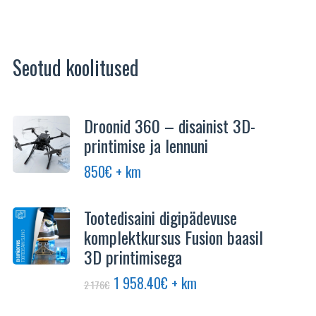
Seotud koolitused
Droonid 360 – disainist 3D-
Sell
printimise ja lennuni
toot
on
850
€
+ km
mit
vari
Tootedisaini digipädevuse
Vali
komplektkursus Fusion baasil
saab
3D printimisega
teha
toot
Algne
Praegune
1 958.40
€
+ km
2 176
€
hind
hind