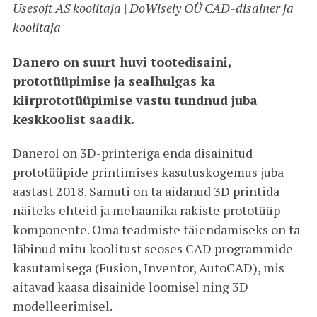
Usesoft AS koolitaja | DoWisely OÜ CAD-disainer ja
koolitaja
Danero on suurt huvi tootedisaini,
prototüüpimise ja sealhulgas ka
kiirprototüüpimise vastu tundnud juba
keskkoolist saadik.
Danerol on 3D-printeriga enda disainitud
prototüüpide printimises kasutuskogemus juba
aastast 2018. Samuti on ta aidanud 3D printida
näiteks ehteid ja mehaanika rakiste prototüüp-
komponente. Oma teadmiste täiendamiseks on ta
läbinud mitu koolitust seoses CAD programmide
kasutamisega (Fusion, Inventor, AutoCAD), mis
aitavad kaasa disainide loomisel ning 3D
modelleerimisel.