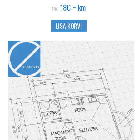
Algne
Praegune
18
€
+ km
70
€
hind
hind
oli:
on:
LISA KORVI
70€.
18€.