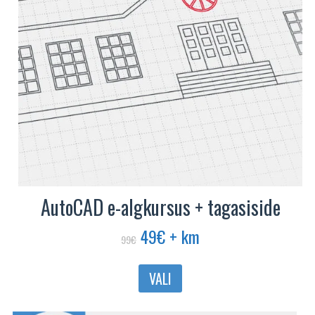
AutoCAD e-algkursus + tagasiside
Algne
Praegune
49
€
+ km
99
€
hind
hind
oli:
on:
VALI
99€.
49€.