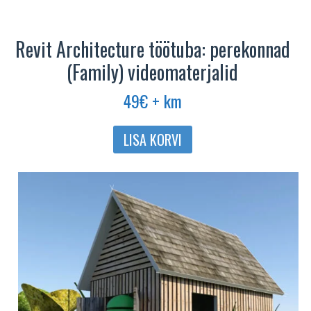
Revit Architecture töötuba: perekonnad
(Family) videomaterjalid
49
€
+ km
LISA KORVI