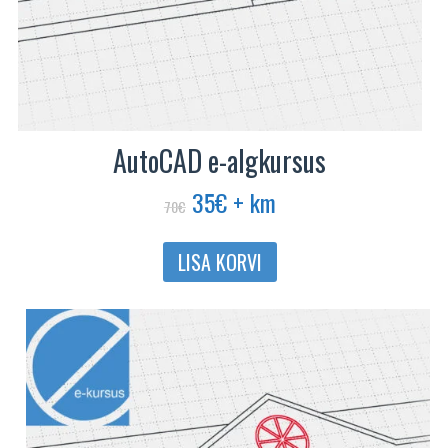
AutoCAD e-algkursus
Algne
Praegune
35
€
+ km
70
€
hind
hind
oli:
on:
LISA KORVI
70€.
35€.