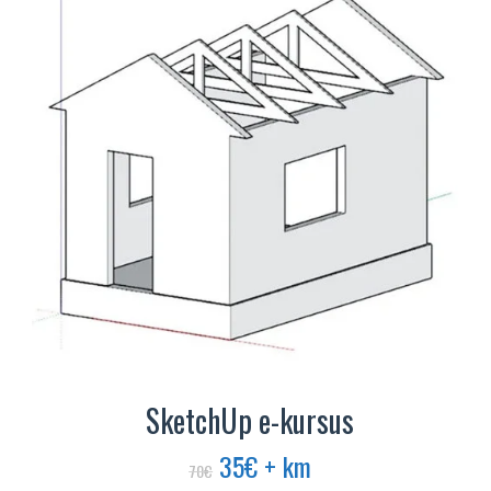
SketchUp e-kursus
Algne
Praegune
35
€
+ km
70
€