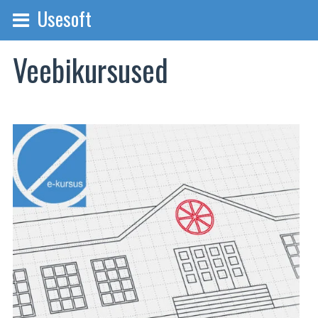
Usesoft
Veebikursused