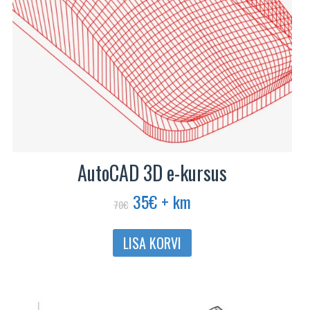
AutoCAD 3D e-kursus
Algne
Praegune
35
€
+ km
70
€
hind
hind
oli:
on:
LISA KORVI
70€.
35€.