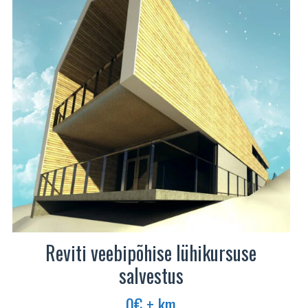
Reviti veebipõhise lühikursuse
salvestus
0
€
+ km