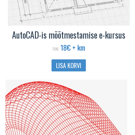
AutoCAD-is mõõtmestamise e-kursus
Algne
Praegune
18
€
+ km
70
€
hind
hind
oli:
on:
LISA KORVI
70€.
18€.