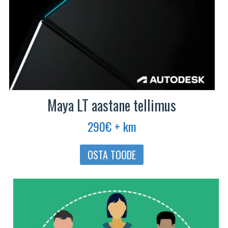
Maya LT aastane tellimus
290
€
+ km
OSTA TOODE