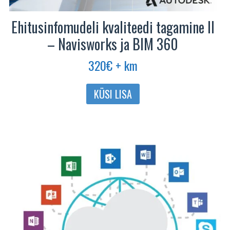
Ehitusinfomudeli kvaliteedi tagamine II
– Navisworks ja BIM 360
320
€
+ km
KÜSI LISA