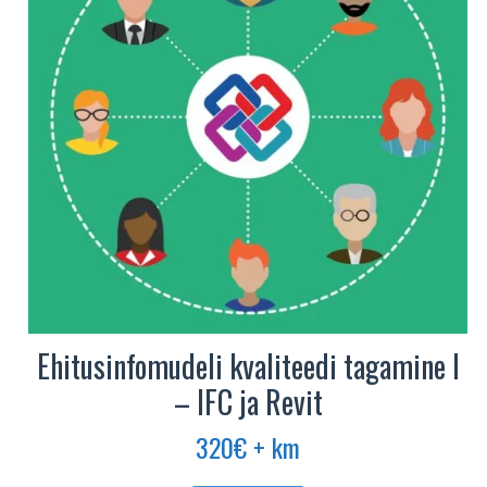
Ehitusinfomudeli kvaliteedi tagamine I
– IFC ja Revit
320
€
+ km