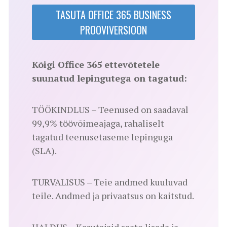
TASUTA OFFICE 365 BUSINESS
PROOVIVERSIOON
Kõigi Office 365 ettevõtetele
suunatud lepingutega on tagatud:
TÖÖKINDLUS – Teenused on saadaval
99,9% töövõimeajaga, rahaliselt
tagatud teenusetaseme lepinguga
(SLA).
TURVALISUS – Teie andmed kuuluvad
teile. Andmed ja privaatsus on kaitstud.
HALDUS – Kasutajaid saate lisada ja