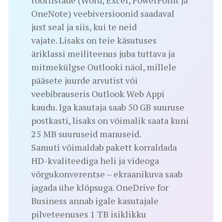
OneNote) veebiversioonid saadaval
just seal ja siis, kui te neid
vajate. Lisaks on teie käsutuses
äriklassi meiliteenus juba tuttava ja
mitmekülgse Outlooki näol, millele
pääsete juurde arvutist või
veebibrauseris Outlook Web Appi
kaudu. Iga kasutaja saab 50 GB suuruse
postkasti, lisaks on võimalik saata kuni
25 MB suuruseid manuseid.
Samuti võimaldab pakett korraldada
HD-kvaliteediga heli ja videoga
võrgukonverentse – ekraanikuva saab
jagada ühe klõpsuga. OneDrive for
Business annab igale kasutajale
pilveteenuses 1 TB isiklikku