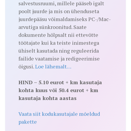
salvestusruumi, millele pääseb igalt
poolt juurde ja mis on ühenduseta
juurdepääsu võimaldamiseks PC-/Mac-
arvutiga sünkroonitud. Saate
dokumente hõlpsalt nii ettevõtte
töötajate kui ka teiste inimestega
ühiselt kasutada ning reguleerida
failide vaatamise ja redigeerimise
õigusi.
Loe lähemalt…
HIND – 5.10 eurot + km kasutaja
kohta kuus või 50.4 eurot + km
kasutaja kohta aastas
Vaata siit kodukasutajale mõeldud
pakette