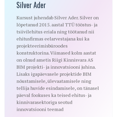
Silver Ader
Kursust juhendab Silver Ader. Silver on
lõpetanud 2015. aastal TTÜ tööstus- ja
tsiivilehitus eriala ning töötanud nii
ehitusfirmas eelarvestajana kui ka
projekteerimisbüroodes
konstruktorina. Viimased kolm aastat
on olnud ametis Riigi Kinnisvara AS
BIM projekti- ja innovatsiooni juhina.
Lisaks igapäevasele projektide BIM
nõustamisele, ülevaatamisele ning
tellija huvide esindamisele, on tänasel
päeval fookuses ka teised ehitus- ja
kinnivarasektoriga seotud
innovatsiooni teemad