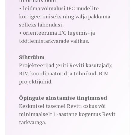
informatsiooni;
• leidma võimalusi IFC mudelite
korrigeerimiseks ning välja pakkuma
selleks lahendusi;
• orienteeruma IFC lugemis- ja
töötlemistarkvarade valikus.
Sihtrühm
Projekteerijad (eriti Reviti kasutajad);
BIM koordinaatorid ja tehnikud; BIM
projektijuhid.
Õpingute alustamise tingimused
Keskmisel tasemel Reviti oskus või
minimaalselt 1-aastane kogemus Revit
tarkvaraga.