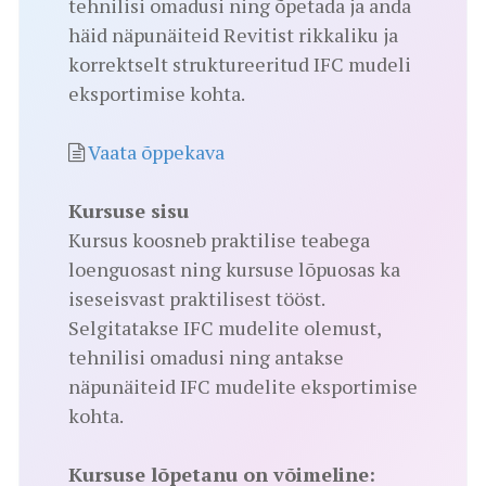
tehnilisi omadusi ning õpetada ja anda
häid näpunäiteid Revitist rikkaliku ja
korrektselt struktureeritud IFC mudeli
eksportimise kohta.
Vaata õppekava
Kursuse sisu
Kursus koosneb praktilise teabega
loenguosast ning kursuse lõpuosas ka
iseseisvast praktilisest tööst.
Selgitatakse IFC mudelite olemust,
tehnilisi omadusi ning antakse
näpunäiteid IFC mudelite eksportimise
kohta.
Kursuse lõpetanu on võimeline: