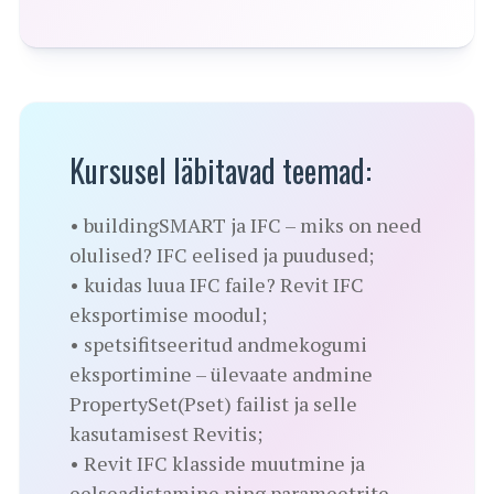
Kursusel läbitavad teemad:
• buildingSMART ja IFC – miks on need
olulised? IFC eelised ja puudused;
• kuidas luua IFC faile? Revit IFC
eksportimise moodul;
• spetsifitseeritud andmekogumi
eksportimine – ülevaate andmine
PropertySet(Pset) failist ja selle
kasutamisest Revitis;
• Revit IFC klasside muutmine ja
eelseadistamine ning parameetrite