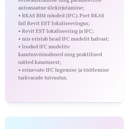
automaatne ülekirjutamine;
• RKAS BIM nõuded (IFC). Pset RKAS
fail Revit EST lokaliseeringus;
• Revit EST lokaliseering ja IFC;
• mis eristab head IFC mudelit halvast;
• loodud IFC mudelite
kasutusvõimalused ning praktilised
näited kasutusest;
• erinevate IFC lugemise ja töötlemise
tarkvarade tutvustus.