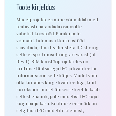
Toote kirjeldus
Mudelprojekteerimine võimaldab meil
teatavasti parandada osapoolte
vahelist koostööd. Paraku pole
võimalik tulemuslikku koostööd
saavutada, ilma teadmisteta IFCst ning
selle eksportimiseta algtarkvarast (nt
Revit). BIM koostööprojektides on
kriitilise tähtsusega IFC ja kvaliteetne
informatsioon selle küljes. Mudel võib
olla kuitahes kõrge kvaliteediga, kuid
kui eksportimisel ühisesse keelde kaob
sellest enamik, pole mudelist IFC kujul
kuigi palju kasu. Koolituse eesmärk on
selgitada IFC mudelite olemust,