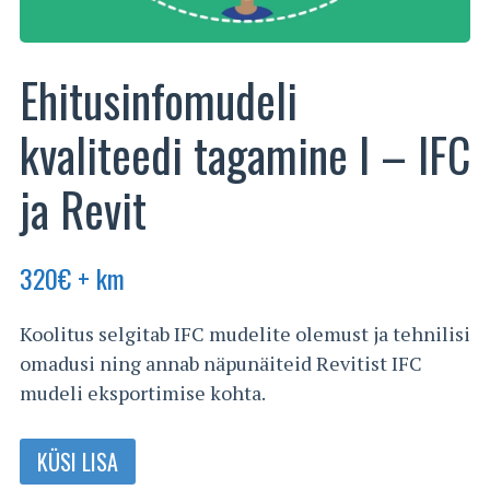
Ehitusinfomudeli
kvaliteedi tagamine I – IFC
ja Revit
320
€
+ km
Koolitus selgitab IFC mudelite olemust ja tehnilisi
omadusi ning annab näpunäiteid Revitist IFC
mudeli eksportimise kohta.
KÜSI LISA