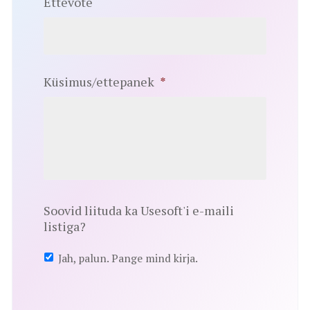
Ettevõte
Küsimus/ettepanek
*
Soovid liituda ka Usesoft'i e-maili
listiga?
Jah, palun. Pange mind kirja.