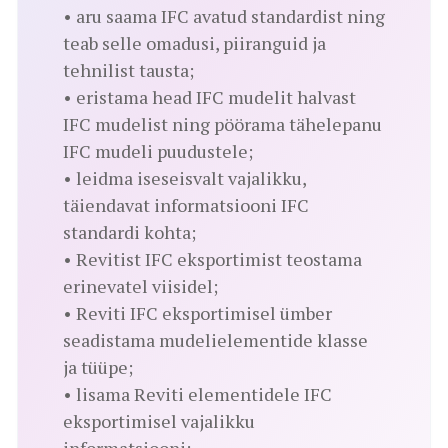
• aru saama IFC avatud standardist ning
teab selle omadusi, piiranguid ja
tehnilist tausta;
• eristama head IFC mudelit halvast
IFC mudelist ning pöörama tähelepanu
IFC mudeli puudustele;
• leidma iseseisvalt vajalikku,
täiendavat informatsiooni IFC
standardi kohta;
• Revitist IFC eksportimist teostama
erinevatel viisidel;
• Reviti IFC eksportimisel ümber
seadistama mudelielementide klasse
ja tüüpe;
• lisama Reviti elementidele IFC
eksportimisel vajalikku