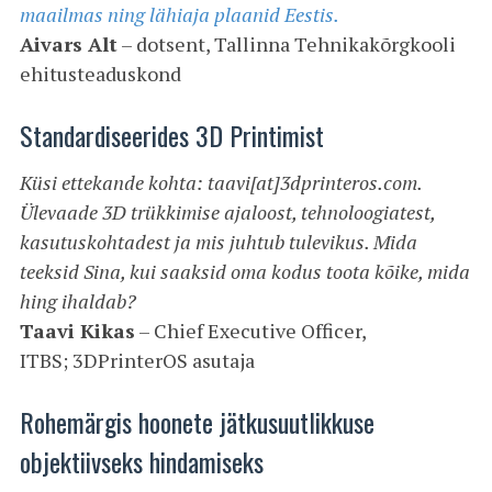
maailmas ning lähiaja plaanid Eestis.
Aivars Alt
– dotsent, Tallinna Tehnikakõrgkooli
ehitusteaduskond
Standardiseerides 3D Printimist
Küsi ettekande kohta: taavi[at]3dprinteros.com.
Ülevaade 3D trükkimise ajaloost, tehnoloogiatest,
kasutuskohtadest ja mis juhtub tulevikus. Mida
teeksid Sina, kui saaksid oma kodus toota kõike, mida
hing ihaldab?
Taavi Kikas
– Chief Executive Officer,
ITBS; 3DPrinterOS asutaja
Rohemärgis hoonete jätkusuutlikkuse
objektiivseks hindamiseks