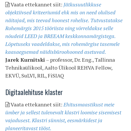
Vaata ettekannet siit:
Jätkusuutlikkuse
objektiivsed kriteeriumid ehk mis on need olulised
näitajad, mis teevad hoonest rohelise. Tutvustatakse
Rohemärgis 2015 tööriista ning võrreldakse selle
nõudeid LEED ja BREEAM keskkonnamärgistega.
Lõpetuseks vaadeldakse, mis rohemärgise tasemele
kaasaegsemad näidisbüroohooned asetuvad.
Jarek Kurnitski
– professor, Dr. Eng., Tallinna
Tehnikaülikool, Aalto Ülikool REHVA Fellow,
EKVÜ, SuLVI, RIL, FiSIAQ
Digitaalehituse klaster
Vaata ettekannet siit:
Ehitusmaastikust meie
ümber ja sellest tulenevalt klastri loomise sisemisest
vajadusest. Klastri sünnist, eesmärkidest ja
planeeritavast tööst.