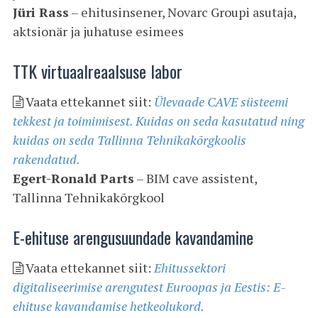
Jüri Rass
– ehitusinsener, Novarc Groupi asutaja,
aktsionär ja juhatuse esimees
TTK virtuaalreaalsuse labor
Vaata ettekannet siit:
Ülevaade CAVE süsteemi
tekkest ja toimimisest. Kuidas on seda kasutatud ning
kuidas on seda Tallinna Tehnikakõrgkoolis
rakendatud.
Egert-Ronald Parts
– BIM cave assistent,
Tallinna Tehnikakõrgkool
E-ehituse arengusuundade kavandamine
Vaata ettekannet siit:
Ehitussektori
digitaliseerimise arengutest Euroopas ja Eestis: E-
ehituse kavandamise hetkeolukord.