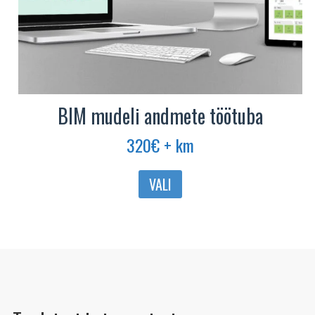
BIM mudeli andmete töötuba
320
€
+ km
Sellel
VALI
tootel
on
mitu
varianti.
Valikuid
saab
teha