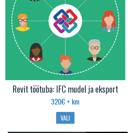
tootelehel.
Revit töötuba: IFC mudel ja eksport
320
€
+ km
Sellel
VALI
tootel
on