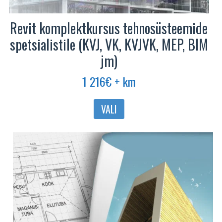
Revit komplektkursus tehnosüsteemide
spetsialistile (KVJ, VK, KVJVK, MEP, BIM
jm)
1 216
€
+ km
VALI