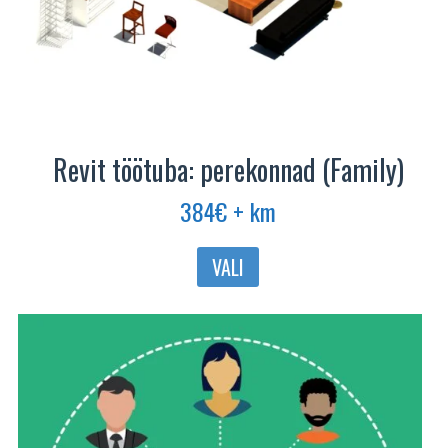
Revit töötuba: perekonnad (Family)
384
€
+ km
Sellel
VALI
tootel
on
mitu
varianti.
Valikuid
saab
teha