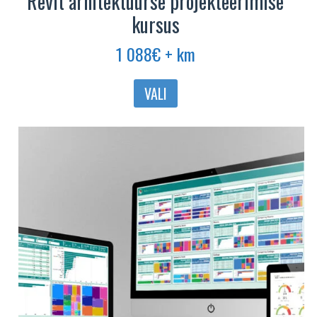
Revit arhitektuurse projekteerimise
kursus
1 088
€
+ km
VALI