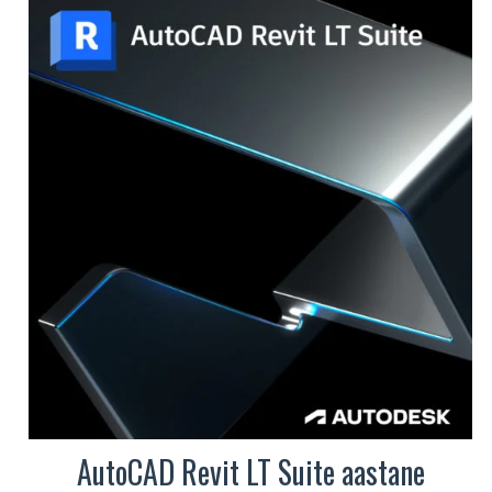
mitu
varianti.
Valikuid
saab
teha
tootelehel.
AutoCAD Revit LT Suite aastane