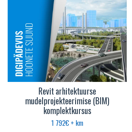
Revit arhitektuurse
mudelprojekteerimise (BIM)
komplektkursus
1 792
€
+ km