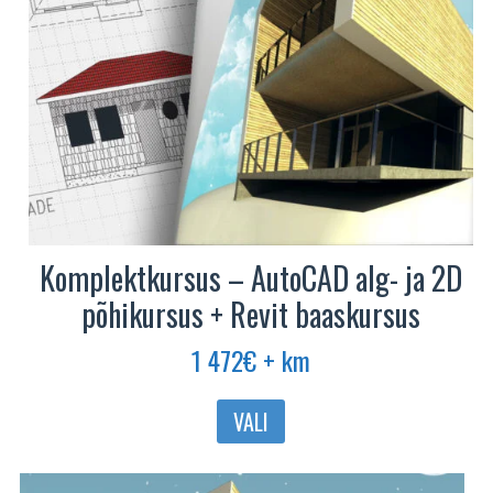
Komplektkursus – AutoCAD alg- ja 2D
põhikursus + Revit baaskursus
1 472
€
+ km
VALI