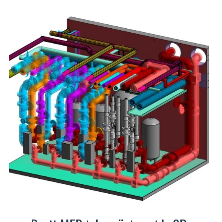
on
mitu
varianti.
Valikuid
saab
teha
tootelehel.