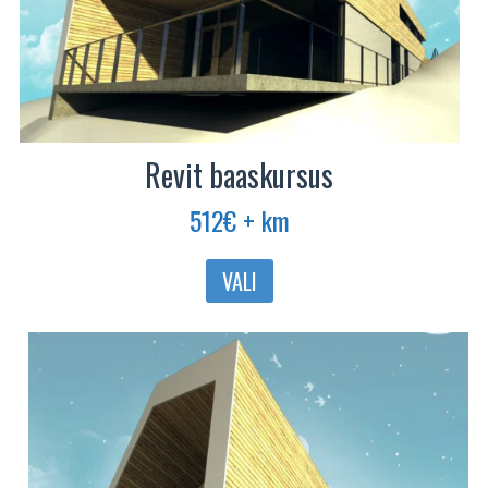
Revit baaskursus
512
€
+ km
Sellel
VALI
tootel
on
mitu
varianti.
Valikuid
saab
teha