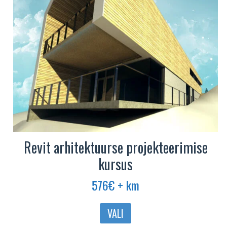
tootelehel.
Revit arhitektuurse projekteerimise
kursus
576
€
+ km
Sellel
VALI
tootel