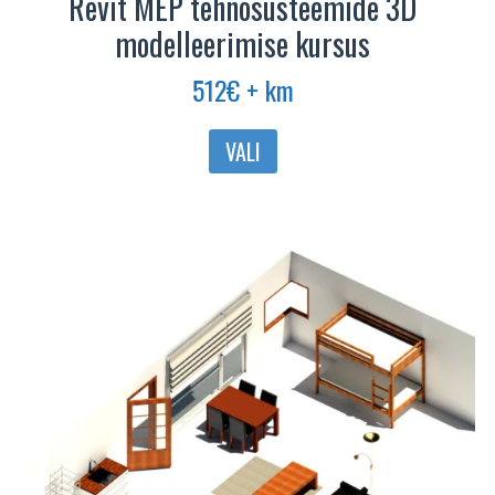
Revit MEP tehnosüsteemide 3D
modelleerimise kursus
512
€
+ km
Sellel
VALI
tootel
on
mitu
varianti.
Valikuid
saab
teha
tootelehel.