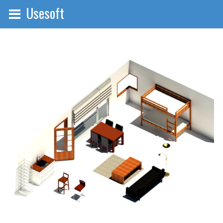
Usesoft