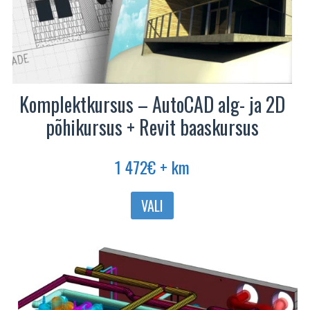
Komplektkursus – AutoCAD alg- ja 2D
põhikursus + Revit baaskursus
1 472
€
+ km
VALI