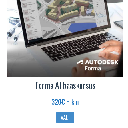
Forma AI baaskursus
320
€
+ km
Sellel
VALI
tootel
on