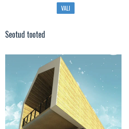
Sellel
VALI
tootel
on
mitu
Seotud tooted
varianti.
Valikuid
saab
teha
tootelehel.