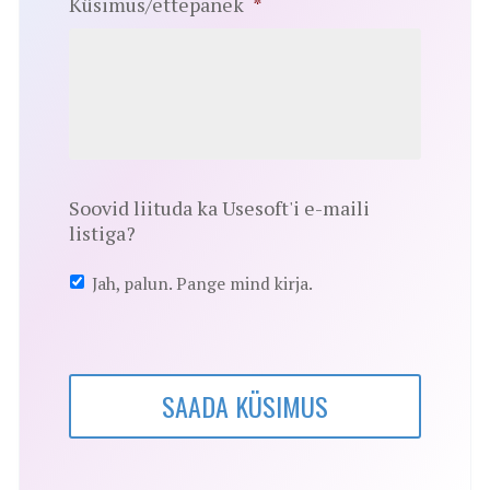
Küsimus/ettepanek
*
Soovid liituda ka Usesoft'i e-maili
listiga?
Jah, palun. Pange mind kirja.
SAADA KÜSIMUS