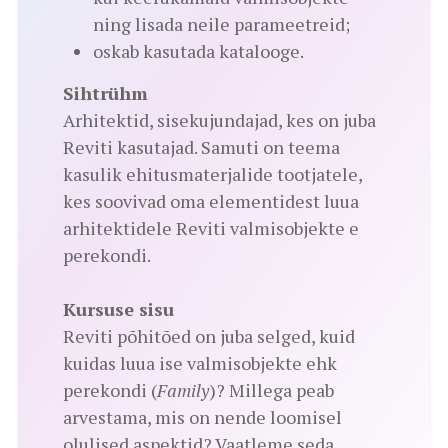
ning lisada neile parameetreid;
oskab kasutada katalooge.
Sihtrühm
Arhitektid, sisekujundajad, kes on juba
Reviti kasutajad. Samuti on teema
kasulik ehitusmaterjalide tootjatele,
kes soovivad oma elementidest luua
arhitektidele Reviti valmisobjekte e
perekondi.
Kursuse sisu
Reviti põhitõed on juba selged, kuid
kuidas luua ise valmisobjekte ehk
perekondi (
Family
)? Millega peab
arvestama, mis on nende loomisel
olulised aspektid? Vaatleme seda