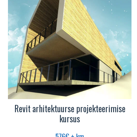
Revit arhitektuurse projekteerimise
kursus
576
€
+ km