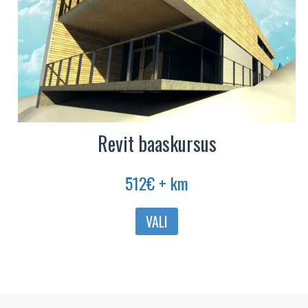
Revit baaskursus
512
€
+ km
Sellel
VALI
tootel
on
mitu
varianti.
Valikuid