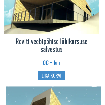
Reviti veebipõhise lühikursuse
salvestus
0
€
+ km
LISA KORVI