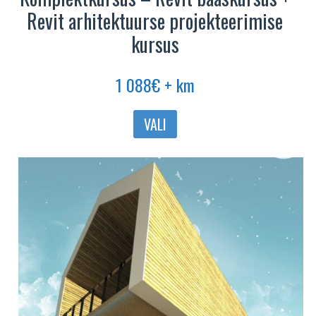
Revit arhitektuurse projekteerimise
kursus
1 088
€
+ km
VALI