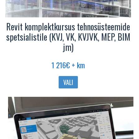
Revit komplektkursus tehnosüsteemide
spetsialistile (KVJ, VK, KVJVK, MEP, BIM
jm)
1 216
€
+ km
VALI