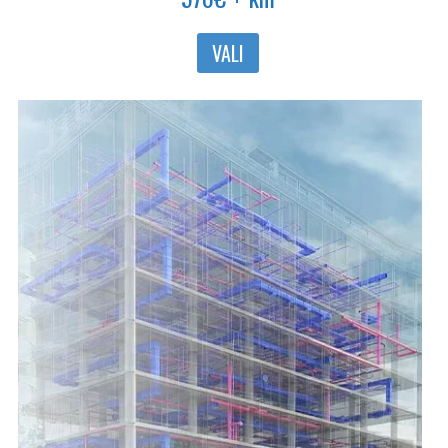
Sellel
VALI
tootel
on
mitu
varianti.
Valikuid
saab
teha
tootelehel.