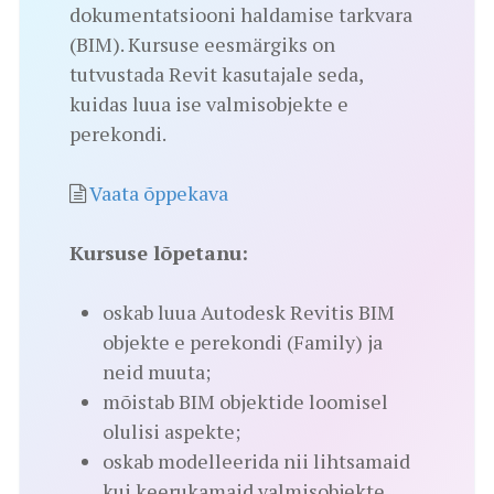
dokumentatsiooni haldamise tarkvara
(BIM). Kursuse eesmärgiks on
tutvustada Revit kasutajale seda,
kuidas luua ise valmisobjekte e
perekondi.
Vaata õppekava
Kursuse lõpetanu:
oskab luua Autodesk Revitis BIM
objekte e perekondi (Family) ja
neid muuta;
mõistab BIM objektide loomisel
olulisi aspekte;
oskab modelleerida nii lihtsamaid
kui keerukamaid valmisobjekte