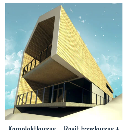
mitu
varianti.
Valikuid
saab
teha
tootelehel.
Komplektkursus – Revit baaskursus +