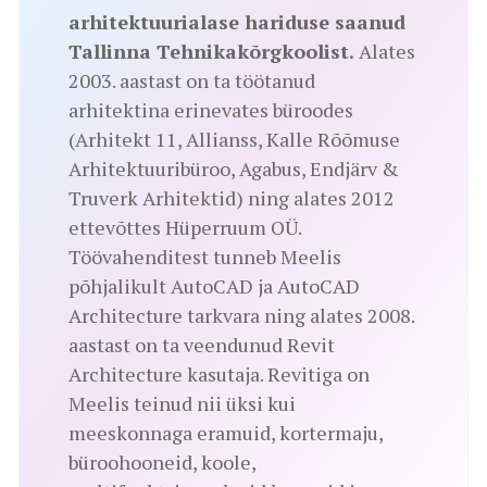
arhitektuurialase hariduse saanud
Tallinna Tehnikakõrgkoolist.
Alates
2003. aastast on ta töötanud
arhitektina erinevates büroodes
(Arhitekt 11, Allianss, Kalle Rõõmuse
Arhitektuuribüroo, Agabus, Endjärv &
Truverk Arhitektid) ning alates 2012
ettevõttes Hüperruum OÜ.
Töövahenditest tunneb Meelis
põhjalikult AutoCAD ja AutoCAD
Architecture tarkvara ning alates 2008.
aastast on ta veendunud Revit
Architecture kasutaja. Revitiga on
Meelis teinud nii üksi kui
meeskonnaga eramuid, kortermaju,
büroohooneid, koole,