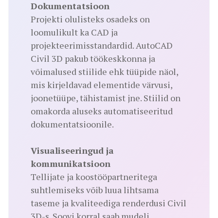
Dokumentatsioon
Projekti olulisteks osadeks on
loomulikult ka CAD ja
projekteerimisstandardid. AutoCAD
Civil 3D pakub töökeskkonna ja
võimalused stiilide ehk tüüpide näol,
mis kirjeldavad elementide värvusi,
joonetüüpe, tähistamist jne. Stiilid on
omakorda aluseks automatiseeritud
dokumentatsioonile.
Visualiseeringud ja
kommunikatsioon
Tellijate ja koostööpartneritega
suhtlemiseks võib luua lihtsama
taseme ja kvaliteediga renderdusi Civil
3D-s. Soovi korral saab mudeli