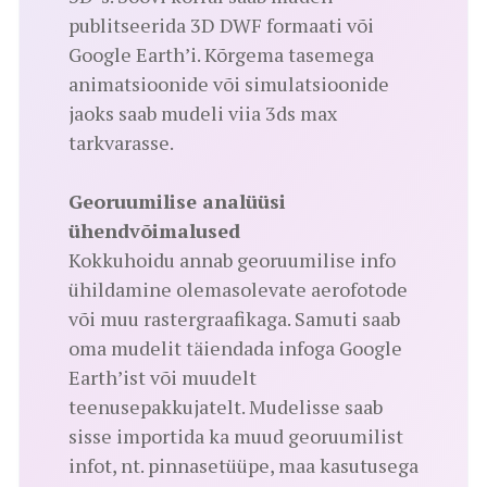
publitseerida 3D DWF formaati või
Google Earth’i. Kõrgema tasemega
animatsioonide või simulatsioonide
jaoks saab mudeli viia 3ds max
tarkvarasse.
Georuumilise analüüsi
ühendvõimalused
Kokkuhoidu annab georuumilise info
ühildamine olemasolevate aerofotode
või muu rastergraafikaga. Samuti saab
oma mudelit täiendada infoga Google
Earth’ist või muudelt
teenusepakkujatelt. Mudelisse saab
sisse importida ka muud georuumilist
infot, nt. pinnasetüüpe, maa kasutusega