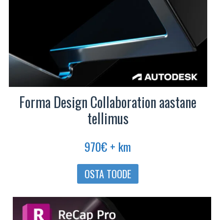
Forma Design Collaboration aastane
tellimus
970
€
+ km
OSTA TOODE