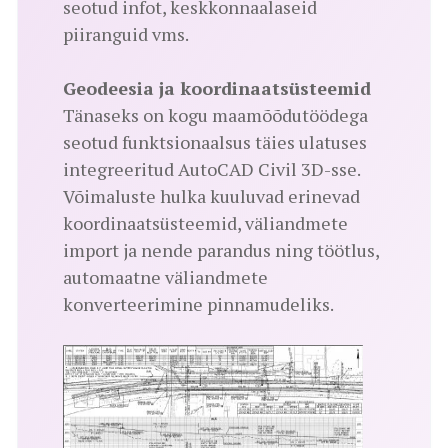
seotud infot, keskkonnaalaseid
piiranguid vms.
Geodeesia ja koordinaatsüsteemid
Tänaseks on kogu maamõõdutöödega
seotud funktsionaalsus täies ulatuses
integreeritud AutoCAD Civil 3D-sse.
Võimaluste hulka kuuluvad erinevad
koordinaatsüsteemid, väliandmete
import ja nende parandus ning töötlus,
automaatne väliandmete
konverteerimine pinnamudeliks.