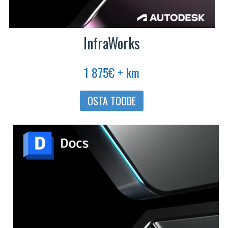
InfraWorks
1 875
€
+ km
OSTA TOODE