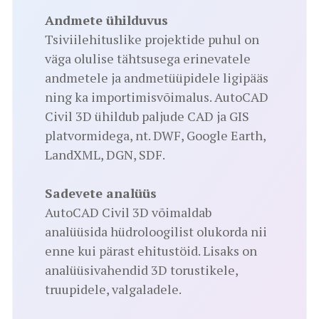
Andmete ühilduvus
Tsiviilehituslike projektide puhul on
väga olulise tähtsusega erinevatele
andmetele ja andmetüüpidele ligipääs
ning ka importimisvõimalus. AutoCAD
Civil 3D ühildub paljude CAD ja GIS
platvormidega, nt. DWF, Google Earth,
LandXML, DGN, SDF.
Sadevete analüüs
AutoCAD Civil 3D võimaldab
analüüsida hüdroloogilist olukorda nii
enne kui pärast ehitustöid. Lisaks on
analüüsivahendid 3D torustikele,
truupidele, valgaladele.