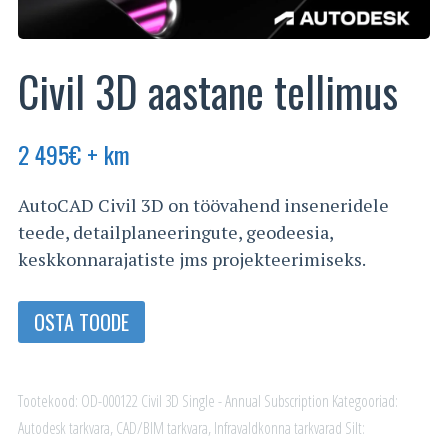
Civil 3D aastane tellimus
2 495
€
+ km
AutoCAD Civil 3D on töövahend inseneridele
teede, detailplaneeringute, geodeesia,
keskkonnarajatiste jms projekteerimiseks.
OSTA TOODE
Tootekood:
OD-000122 Civil 3D Single - Annual Subscription
Kategooriad:
Autodesk tarkvara
,
CAD/BIM tarkvara
,
Infravaldkonna tarkvarad
Silt: