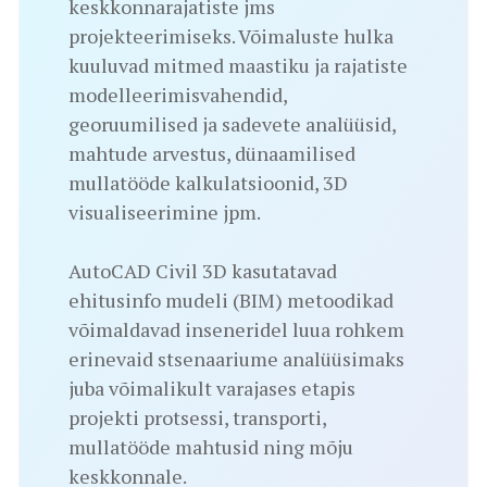
keskkonnarajatiste jms
projekteerimiseks. Võimaluste hulka
kuuluvad mitmed maastiku ja rajatiste
modelleerimisvahendid,
georuumilised ja sadevete analüüsid,
mahtude arvestus, dünaamilised
mullatööde kalkulatsioonid, 3D
visualiseerimine jpm.
AutoCAD Civil 3D kasutatavad
ehitusinfo mudeli (BIM) metoodikad
võimaldavad inseneridel luua rohkem
erinevaid stsenaariume analüüsimaks
juba võimalikult varajases etapis
projekti protsessi, transporti,
mullatööde mahtusid ning mõju
keskkonnale.