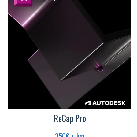
ReCap Pro
350
€
+ km