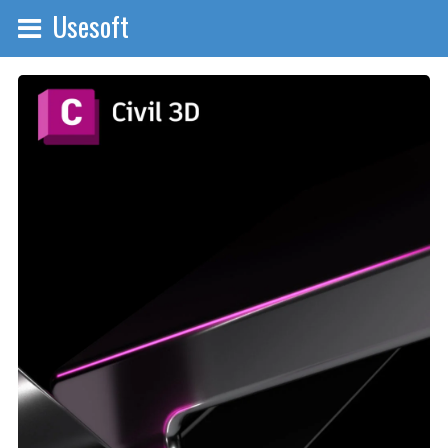
Usesoft