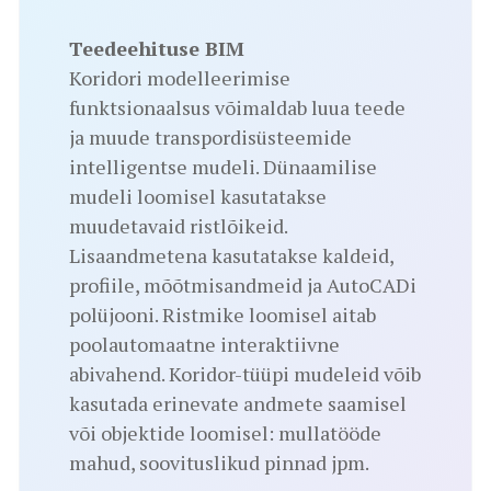
Teedeehituse BIM
Koridori modelleerimise
funktsionaalsus võimaldab luua teede
ja muude transpordisüsteemide
intelligentse mudeli. Dünaamilise
mudeli loomisel kasutatakse
muudetavaid ristlõikeid.
Lisaandmetena kasutatakse kaldeid,
profiile, mõõtmisandmeid ja AutoCADi
polüjooni. Ristmike loomisel aitab
poolautomaatne interaktiivne
abivahend. Koridor-tüüpi mudeleid võib
kasutada erinevate andmete saamisel
või objektide loomisel: mullatööde
mahud, soovituslikud pinnad jpm.