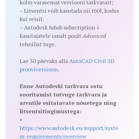
kolm varasemat versiooni tarkvarast;
– Litsentsi võib kasutada nii tööl, kodus
kui reisil;
– Autodesk lubab subscription-i
kasutajatele omalt poolt
Advanced
tehnilist tuge.
Lae 30 päevaks alla
AutoCAD Civil 3D
prooviversioon
.
Enne Autodeski tarkvara ostu
sooritamist tutvuge tarkvara ja
arvutile esitatavate nõuetega ning
litsentsitingimustega:
•
https://www.autodesk.eu/support/syste
m-requirements/overview