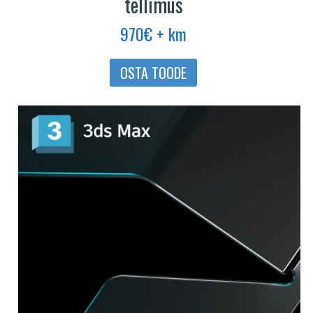
tellimus
970
€
+ km
OSTA TOODE