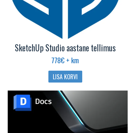
SketchUp Studio aastane tellimus
778
€
+ km
LISA KORVI