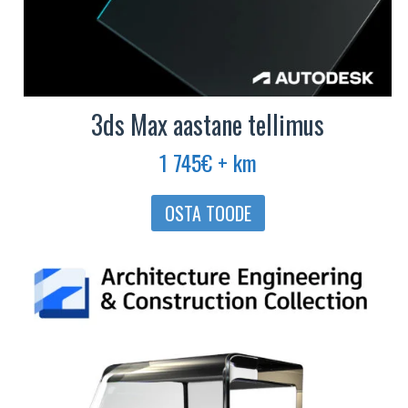
3ds Max aastane tellimus
1 745
€
+ km
OSTA TOODE