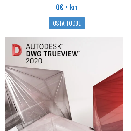
0
€
+ km
OSTA TOODE