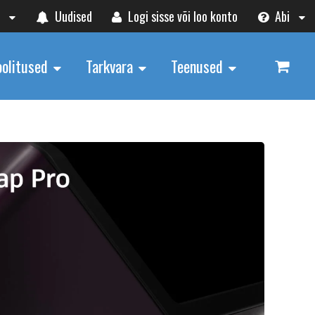
t
Uudised
Logi sisse või loo konto
Abi
oolitused
Tarkvara
Teenused