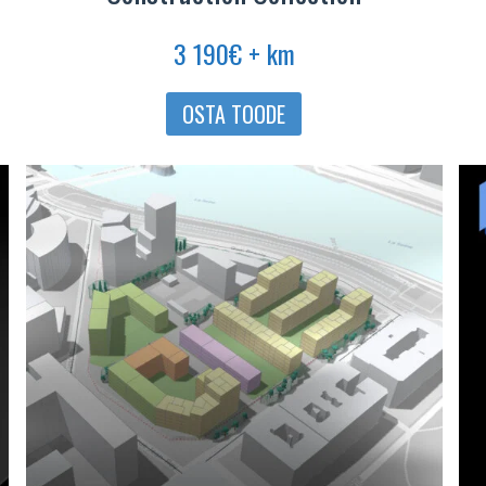
3 190
€
+ km
OSTA TOODE