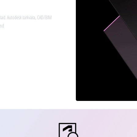
iad:
Autodesk tarkvara
,
CAD/BIM
ond