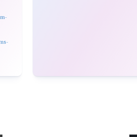
em-
ms-