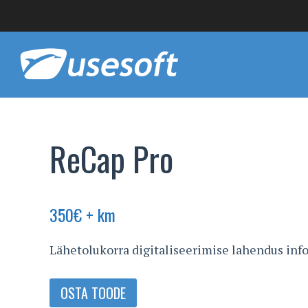
ReCap Pro
350
€
+ km
Lähetolukorra digitaliseerimise lahendus inf
OSTA TOODE