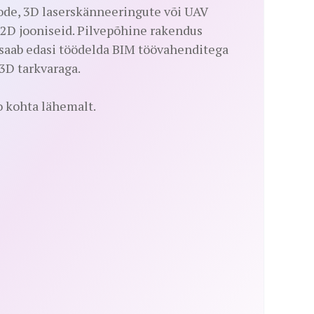
ode, 3D laserskänneeringute või UAV
 2D jooniseid. Pilvepõhine rakendus
 saab edasi töödelda BIM töövahenditega
3D tarkvaraga.
 kohta lähemalt.