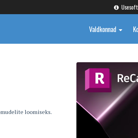
Usesof
Valdkonnad
K
omudelite loomiseks.