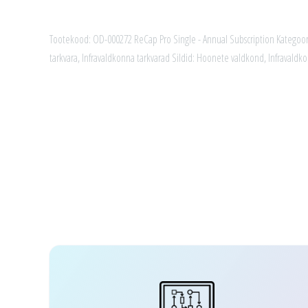
Tootekood:
OD-000272 ReCap Pro Single - Annual Subscription
Kategoor
tarkvara
,
Infravaldkonna tarkvarad
Sildid:
Hoonete valdkond
,
Infravaldk