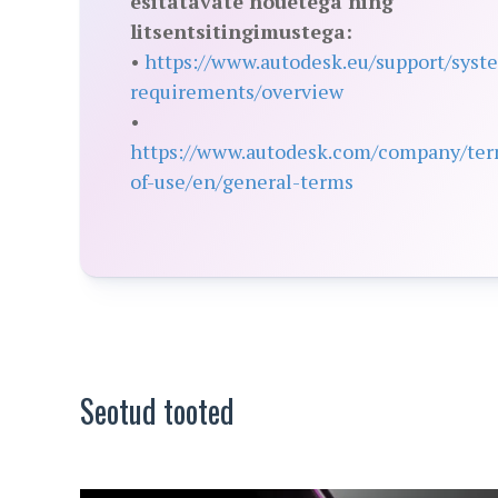
esitatavate nõuetega ning
litsentsitingimustega:
•
https://www.autodesk.eu/support/syst
requirements/overview
•
https://www.autodesk.com/company/ter
of-use/en/general-terms
Seotud tooted