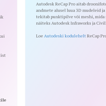
Autodesk ReCap Pro aitab droonifot
andmete alusel luua 3D mudeleid ja
tekitab punktipilve või meshi, mida
ik
näiteks Autodesk Infraworks ja Civil
Loe
Autodeski kodulehelt
ReCap Pro
kui
ist
ile