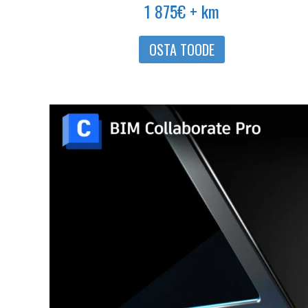
1 875
€
+ km
OSTA TOODE