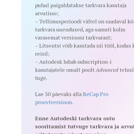
puhul paigaldatakse tarkvara kasutaja
arvutisse;
– Tellimusperioodi vältel on saadaval kõ
tarkvara uuendused, aga samuti kolm
varasemat versiooni tarkvarast;
– Litsentsi võib kasutada nii tööl, kodus 
reisil;
– Autodesk lubab subscription-i
kasutajatele omalt poolt
Advanced
tehnil
tuge.
Lae 30 päevaks alla
ReCap Pro
prooviversioon
.
Enne Autodeski tarkvara ostu
sooritamist tutvuge tarkvara ja arvut