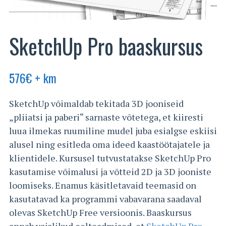
SketchUp Pro baaskursus
576
€
+ km
SketchUp võimaldab tekitada 3D jooniseid
„pliiatsi ja paberi“ sarnaste võtetega, et kiiresti
luua ilmekas ruumiline mudel juba esialgse eskiisi
alusel ning esitleda oma ideed kaastöötajatele ja
klientidele. Kursusel tutvustatakse SketchUp Pro
kasutamise võimalusi ja võtteid 2D ja 3D jooniste
loomiseks. Enamus käsitletavaid teemasid on
kasutatavad ka programmi vabavarana saadaval
olevas SketchUp Free versioonis. Baaskursus
annab vajalikud eelteadmised, et
SketchUp Pro