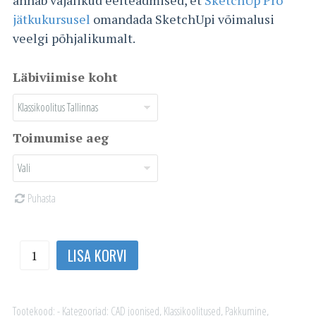
jätkukursusel
omandada SketchUpi võimalusi
veelgi põhjalikumalt.
Läbiviimise koht
Toimumise aeg
Puhasta
SketchUp
LISA KORVI
Pro
baaskursus
kogus
Tootekood:
-
Kategooriad:
CAD joonised
,
Klassikoolitused
,
Pakkumine
,