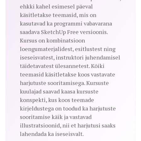
ehkki kahel esimesel päeval
käsitletakse teemasid, mis on
kasutavad ka programmi vabavarana
saadava SketchUp Free versioonis.
Kursus on kombinatsioon
loengumaterjalidest, esitlustest ning
iseseisvatest, instruktori juhendamisel
täidetavatest ülesannetest. Kõiki
teemasid käsitletakse koos vastavate
harjutuste sooritamisega. Kursuste
kuulajad saavad kaasa kursuste
konspekti, kus koos teemade
kirjeldustega on toodud ka harjutuste
sooritamise käik ja vastavad
illustratsioonid, nii et harjutusi saaks
lahendada ka iseseisvalt.