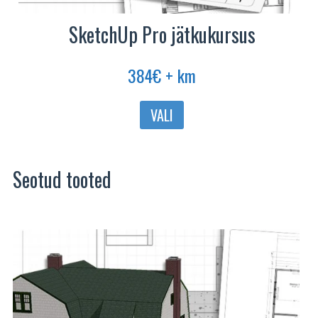
SketchUp Pro jätkukursus
384
€
+ km
Sellel
VALI
tootel
on
mitu
Seotud tooted
varianti.
Valikuid
saab
teha
tootelehel.