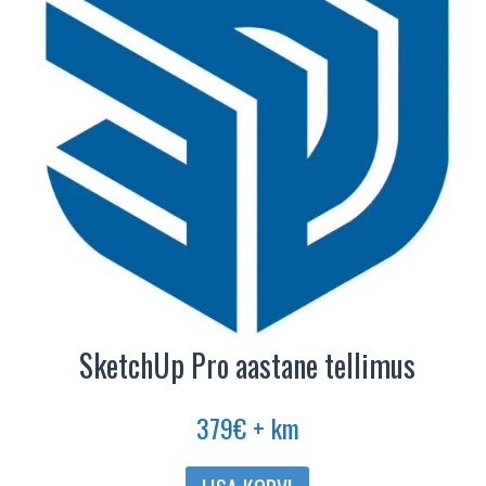
saab
teha
tootelehel.
SketchUp Pro aastane tellimus
379
€
+ km