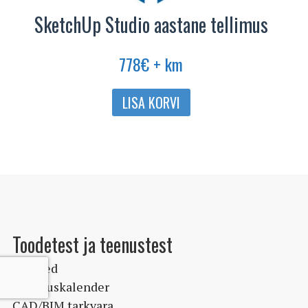
SketchUp Studio aastane tellimus
778
€
+ km
LISA KORVI
Toodetest ja teenustest
Uudised
Koolituskalender
CAD/BIM tarkvara