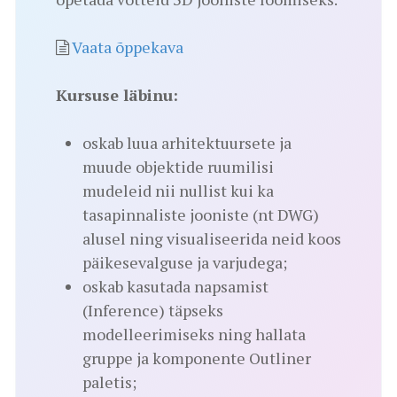
Vaata õppekava
Kursuse läbinu:
oskab luua arhitektuursete ja
muude objektide ruumilisi
mudeleid nii nullist kui ka
tasapinnaliste jooniste (nt DWG)
alusel ning visualiseerida neid koos
päikesevalguse ja varjudega;
oskab kasutada napsamist
(Inference) täpseks
modelleerimiseks ning hallata
gruppe ja komponente Outliner
paletis;