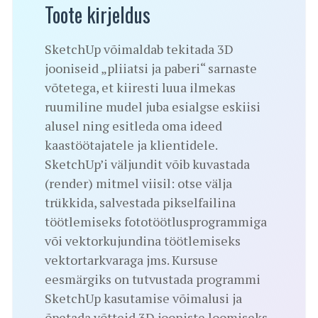
Toote kirjeldus
SketchUp võimaldab tekitada 3D
jooniseid „pliiatsi ja paberi“ sarnaste
võtetega, et kiiresti luua ilmekas
ruumiline mudel juba esialgse eskiisi
alusel ning esitleda oma ideed
kaastöötajatele ja klientidele.
SketchUp’i väljundit võib kuvastada
(render) mitmel viisil: otse välja
trükkida, salvestada pikselfailina
töötlemiseks fototöötlusprogrammiga
või vektorkujundina töötlemiseks
vektortarkvaraga jms. Kursuse
eesmärgiks on tutvustada programmi
SketchUp kasutamise võimalusi ja
õpetada võtteid 3D jooniste loomiseks.