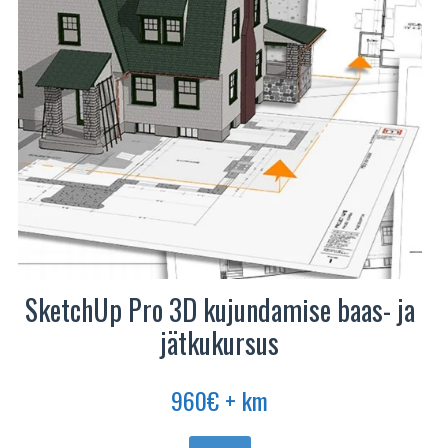
SketchUp Pro 3D kujundamise baas- ja
jätkukursus
960
€
+ km