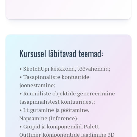
Kursusel läbitavad teemad:
• SketchUpi keskkond, töövahendid;
• Tasapinnaliste kontuuride
joonestamine;
• Ruumiliste objektide genereerimine
tasapinnalistest kontuuridest;
• Liigutamine ja pööramine.
Napsamine (Inference);
• Grupid ja komponendid. Palett
Outliner. Komponentide laadimine 3D