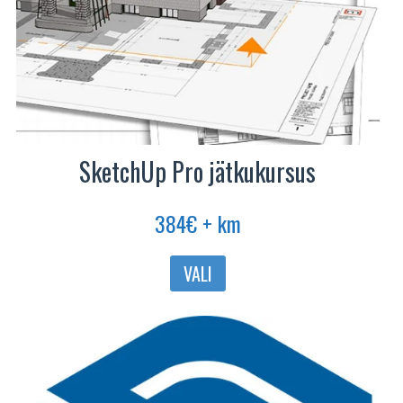
SketchUp Pro jätkukursus
384
€
+ km
Sellel
VALI
tootel
on
mitu
varianti.
Valikuid