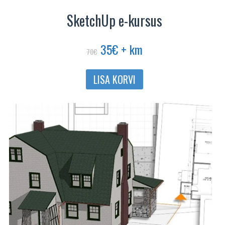
SketchUp e-kursus
Algne
Praegune
35
€
+ km
70
€
hind
hind
oli:
on:
LISA KORVI
70€.
35€.