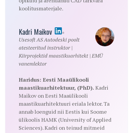
õpikuid ja arendanud CAD tarkvara
koolitusmaterjale.
Kadri Maikov
Usesoft AS Autodeski poolt
atesteeritud instruktor |
Kiirprojektid maastikuarhitekt | EMÜ
vanemlektor
Haridus: Eesti Maaülikooli
maastikuarhitektuur, (PhD).
Kadri
Maikov on Eesti Maaülikooli
maastikuarhitektuuri eriala lektor. Ta
annab loenguid nii Eestis kui Soome
ülikoolis HAMK (University of Applied
Sciences). Kadri on teinud mitmeid