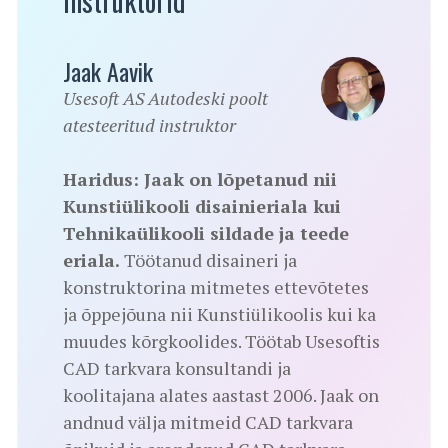
Instruktorid
Jaak Aavik
Usesoft AS Autodeski poolt
atesteeritud instruktor
Haridus: Jaak on lõpetanud nii
Kunstiülikooli disainieriala kui
Tehnikaülikooli sildade ja teede
eriala.
Töötanud disaineri ja
konstruktorina mitmetes ettevõtetes
ja õppejõuna nii Kunstiülikoolis kui ka
muudes kõrgkoolides. Töötab Usesoftis
CAD tarkvara konsultandi ja
koolitajana alates aastast 2006. Jaak on
andnud välja mitmeid CAD tarkvara