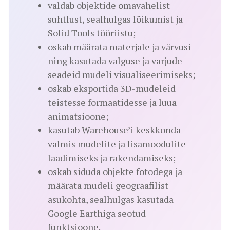
valdab objektide omavahelist
suhtlust, sealhulgas lõikumist ja
Solid Tools tööriistu;
oskab määrata materjale ja värvusi
ning kasutada valguse ja varjude
seadeid mudeli visualiseerimiseks;
oskab eksportida 3D-mudeleid
teistesse formaatidesse ja luua
animatsioone;
kasutab Warehouse’i keskkonda
valmis mudelite ja lisamoodulite
laadimiseks ja rakendamiseks;
oskab siduda objekte fotodega ja
määrata mudeli geograafilist
asukohta, sealhulgas kasutada
Google Earthiga seotud
funktsioone.