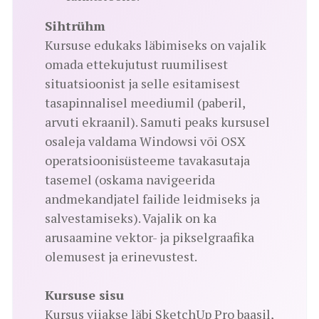
Sihtrühm
Kursuse edukaks läbimiseks on vajalik
omada ettekujutust ruumilisest
situatsioonist ja selle esitamisest
tasapinnalisel meediumil (paberil,
arvuti ekraanil). Samuti peaks kursusel
osaleja valdama Windowsi või OSX
operatsioonisüsteeme tavakasutaja
tasemel (oskama navigeerida
andmekandjatel failide leidmiseks ja
salvestamiseks). Vajalik on ka
arusaamine vektor- ja pikselgraafika
olemusest ja erinevustest.
Kursuse sisu
Kursus viiakse läbi SketchUp Pro baasil,