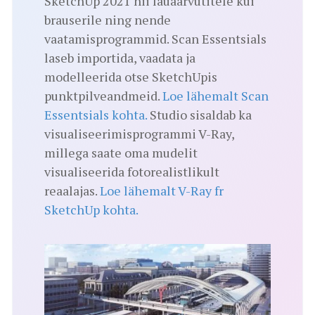
SketchUp 2021 nii lauaarvutitele kui
brauserile ning nende
vaatamisprogrammid. Scan Essentsials
laseb importida, vaadata ja
modelleerida otse SketchUpis
punktpilveandmeid.
Loe lähemalt Scan
Essentsials kohta.
Studio sisaldab ka
visualiseerimisprogrammi V-Ray,
millega saate oma mudelit
visualiseerida fotorealistlikult
reaalajas.
Loe lähemalt V-Ray fr
SketchUp kohta.