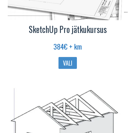
SketchUp Pro jätkukursus
384
€
+ km
Sellel
VALI
tootel
on
mitu
varianti.
Valikuid
saab
teha
tootelehel.