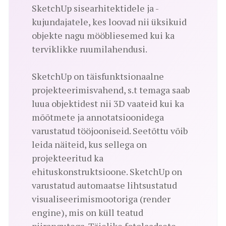
SketchUp sisearhitektidele ja -
kujundajatele, kes loovad nii üksikuid
objekte nagu mööbliesemed kui ka
terviklikke ruumilahendusi.
SketchUp on täisfunktsionaalne
projekteerimisvahend, s.t temaga saab
luua objektidest nii 3D vaateid kui ka
mõõtmete ja annotatsioonidega
varustatud tööjooniseid. Seetõttu võib
leida näiteid, kus sellega on
projekteeritud ka
ehituskonstruktsioone. SketchUp on
varustatud automaatse lihtsustatud
visualiseerimismootoriga (render
engine), mis on küll teatud
piirangutega. Täielike fotolaadsete