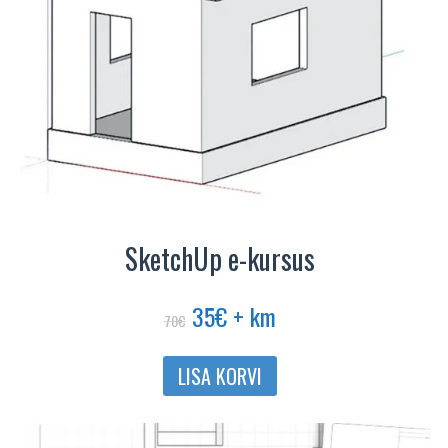
SketchUp e-kursus
Algne
Praegune
35
€
+ km
70
€
hind
hind
oli:
on:
LISA KORVI
70€.
35€.