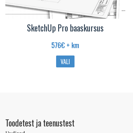
SketchUp Pro baaskursus
576
€
+ km
Sellel
VALI
tootel
on
mitu
varianti.
Valikuid
saab
teha
Toodetest ja teenustest
tootelehel.