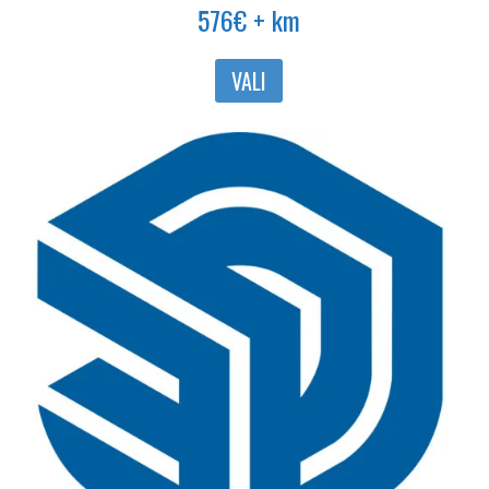
576
€
+ km
Sellel
VALI
tootel
on
mitu
varianti.
Valikuid
saab
teha
tootelehel.