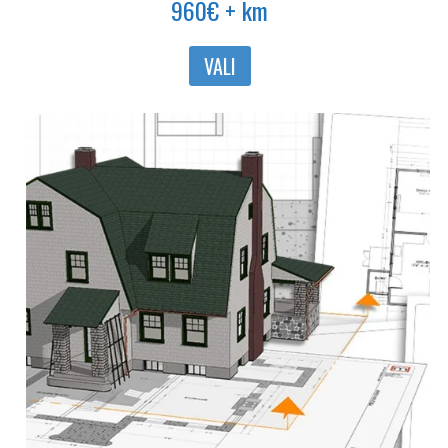
960
€
+ km
VALI