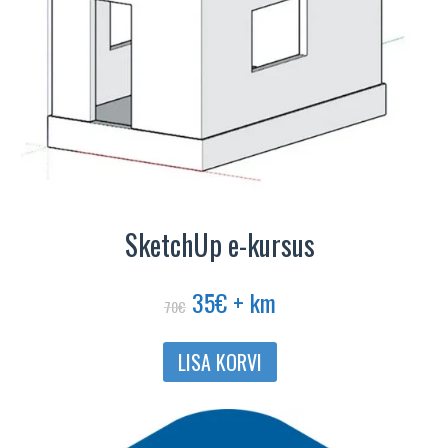
SketchUp e-kursus
Algne
Praegune
35
€
+ km
70
€
hind
hind
oli:
on:
LISA KORVI
70€.
35€.