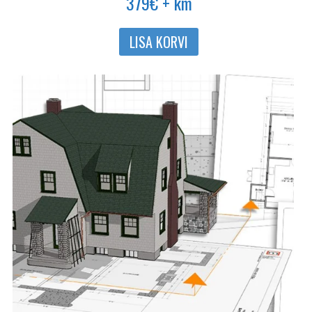
379
€
+ km
LISA KORVI