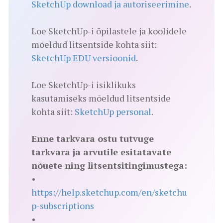
SketchUp download ja autoriseerimine
.
Loe SketchUp-i õpilastele ja koolidele
mõeldud litsentside kohta siit:
SketchUp EDU versioonid
.
Loe SketchUp-i isiklikuks
kasutamiseks mõeldud litsentside
kohta siit:
SketchUp personal
.
Enne tarkvara ostu tutvuge
tarkvara ja arvutile esitatavate
nõuete ning litsentsitingimustega:
•
https://help.sketchup.com/en/sketchu
p-subscriptions
•