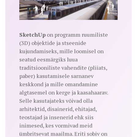
SketchUp
on programm ruumiliste
(3D) objektide ja stseenide
kujundamiseks, mille loomisel on
seatud eesmärgiks luua
traditsiooniliste vahendite (pliiats,
paber) kasutamisele sarnanev
keskkond ja mille omandamine
algtasemel on kerge ja kaasahaarav.
Selle kasutajateks võivad olla
arhitektid, disainerid, ehitajad,
teostajad ja insenerid ehk siis
inimesed, kes vormivad meid
ümbritsevat maailma. Eriti sobiv on