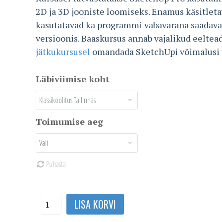
2D ja 3D jooniste loomiseks. Enamus käsitlet
kasutatavad ka programmi vabavarana saadava
versioonis. Baaskursus annab vajalikud eeltea
jätkukursusel
omandada SketchUpi võimalusi v
Läbiviimise koht
Toimumise aeg
Puhasta
SketchUp
LISA KORVI
Pro