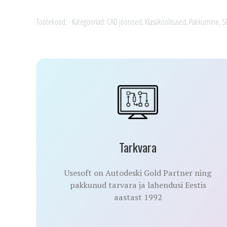
baaskursus
kogus
Tootekood:
-
Kategooriad:
CAD joonised
,
Klassikoolitused
,
Pakkumine
,
S
Tarkvara
Usesoft on Autodeski Gold Partner ning
pakkunud tarvara ja lahendusi Eestis
aastast 1992