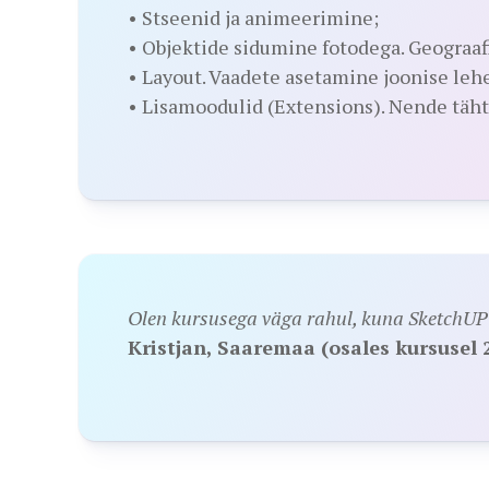
• Stseenid ja animeerimine;
• Objektide sidumine fotodega. Geograaf
• Layout. Vaadete asetamine joonise le
• Lisamoodulid (Extensions). Nende tähts
Olen kursusega väga rahul, kuna SketchUP 
Kristjan, Saaremaa (osales kursusel 