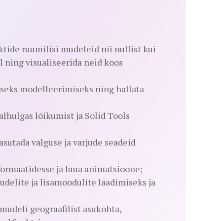
tide ruumilisi mudeleid nii nullist kui
l ning visualiseerida neid koos
pseks modelleerimiseks ning hallata
alhulgas lõikumist ja Solid Tools
asutada valguse ja varjude seadeid
formaatidesse ja luua animatsioone;
delite ja lisamoodulite laadimiseks ja
mudeli geograafilist asukohta,