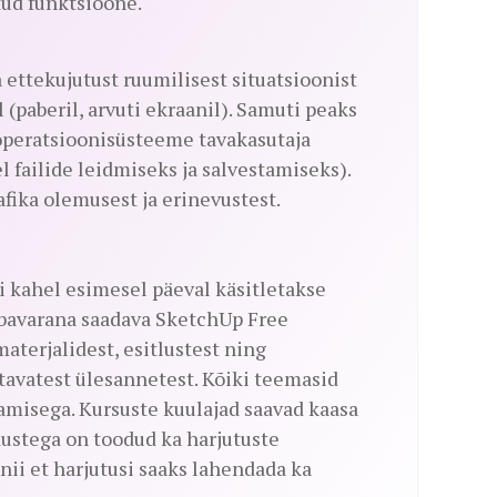
tud funktsioone.
ettekujutust ruumilisest situatsioonist
 (paberil, arvuti ekraanil). Samuti peaks
operatsioonisüsteeme tavakasutaja
failide leidmiseks ja salvestamiseks).
afika olemusest ja erinevustest.
i kahel esimesel päeval käsitletakse
bavarana saadava SketchUp Free
terjalidest, esitlustest ning
etavatest ülesannetest. Kõiki teemasid
tamisega. Kursuste kuulajad saavad kaasa
dustega on toodud ka harjutuste
 nii et harjutusi saaks lahendada ka