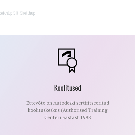
ketchUp
Silt:
Sketchup
Koolitused
Ettevõte on Autodeski sertifitseeritud
koolituskeskus (Authorised Training
Center) aastast 1998