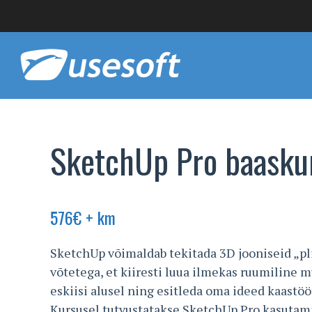
SketchUp Pro baasku
576
€
+ km
SketchUp võimaldab tekitada 3D jooniseid „plii
võtetega, et kiiresti luua ilmekas ruumiline m
eskiisi alusel ning esitleda oma ideed kaastööt
Kursusel tutvustatakse SketchUp Pro kasutami