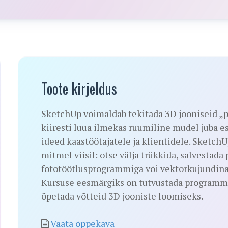
Toote kirjeldus
SketchUp võimaldab tekitada 3D jooniseid „pli
kiiresti luua ilmekas ruumiline mudel juba es
ideed kaastöötajatele ja klientidele. SketchU
mitmel viisil: otse välja trükkida, salvestada
fototöötlusprogrammiga või vektorkujundina
Kursuse eesmärgiks on tutvustada programmi
õpetada võtteid 3D jooniste loomiseks.
Vaata õppekava