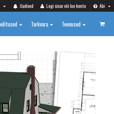
t
Uudised
Logi sisse või loo konto
Abi
oolitused
Tarkvara
Teenused