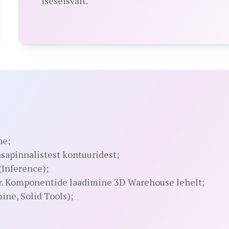
iseseisvalt.
ne;
sapinnalistest kontuuridest;
(Inference);
er. Komponentide laadimine 3D Warehouse lehelt;
ine, Solid Tools);