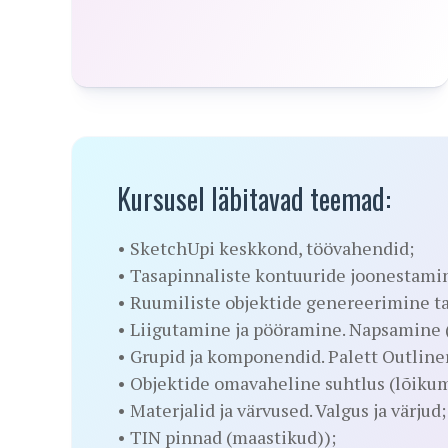
Kursusel läbitavad teemad:
• SketchUpi keskkond, töövahendid;
• Tasapinnaliste kontuuride joonestami
• Ruumiliste objektide genereerimine ta
• Liigutamine ja pööramine. Napsamine 
• Grupid ja komponendid. Palett Outlin
• Objektide omavaheline suhtlus (lõikum
• Materjalid ja värvused. Valgus ja värjud;
• TIN pinnad (maastikud));