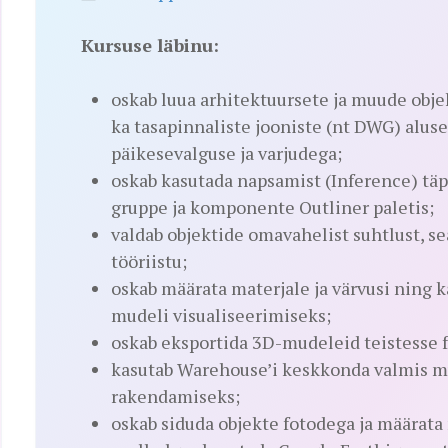
Kursuse läbinu:
oskab luua arhitektuursete ja muude objek
ka tasapinnaliste jooniste (nt DWG) aluse
päikesevalguse ja varjudega;
oskab kasutada napsamist (Inference) tä
gruppe ja komponente Outliner paletis;
valdab objektide omavahelist suhtlust, se
tööriistu;
oskab määrata materjale ja värvusi ning k
mudeli visualiseerimiseks;
oskab eksportida 3D-mudeleid teistesse 
kasutab Warehouse’i keskkonda valmis mu
rakendamiseks;
oskab siduda objekte fotodega ja määrata 