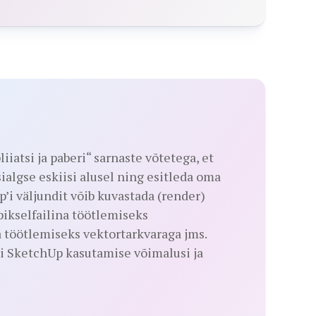
iatsi ja paberi“ sarnaste võtetega, et
ialgse eskiisi alusel ning esitleda oma
p’i väljundit võib kuvastada (render)
 pikselfailina töötlemiseks
 töötlemiseks vektortarkvaraga jms.
 SketchUp kasutamise võimalusi ja