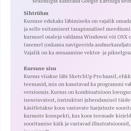
sealhulgas kasutada Google Earthiga seo
Sihtrühm
Kursuse edukaks läbimiseks on vajalik omada 
ja selle esitamisest tasapinnalisel meediumil
kursusel osaleja valdama Windowsi või OSX 
tasemel (oskama navigeerida andmekandjatel 
Vajalik on ka arusaamine vektor- ja pikselgra
Kursuse sisu
Kursus viiakse läbi SketchUp Pro baasil, ehkk
teemasid, mis on kasutavad ka programmi va
versioonis. Kursus on kombinatsioon loenguma
iseseisvatest, instruktori juhendamisel täid
käsitletakse koos vastavate harjutuste soori
kursuste konspekti, kus koos teemade kirjel
sooritamise käik ja vastavad illustratsioonid,