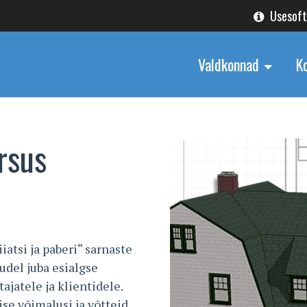
Usesof
Valdkonnad
K
rsus
atsi ja paberi“ sarnaste
udel juba esialgse
ajatele ja klientidele.
se võimalusi ja võtteid