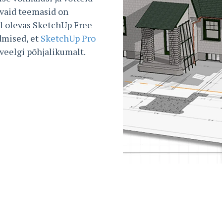
avaid teemasid on
l olevas SketchUp Free
dmised, et
SketchUp Pro
eelgi põhjalikumalt.