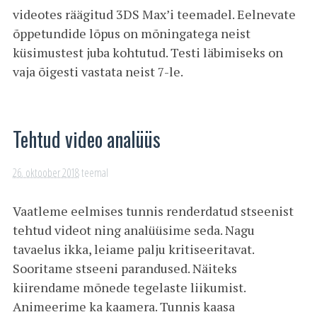
videotes räägitud 3DS Max’i teemadel. Eelnevate
õppetundide lõpus on mõningatega neist
küsimustest juba kohtutud. Testi läbimiseks on
vaja õigesti vastata neist 7-le.
Tehtud video analüüs
26. oktoober 2018
teemal
Vaatleme eelmises tunnis renderdatud stseenist
tehtud videot ning analüüsime seda. Nagu
tavaelus ikka, leiame palju kritiseeritavat.
Sooritame stseeni parandused. Näiteks
kiirendame mõnede tegelaste liikumist.
Animeerime ka kaamera. Tunnis kaasa