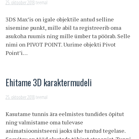
25. oktoober 2018
teemal
3DS Max’is on igale objektile antud selline
sisemine punkt, mille abil ta registreerib oma
asukoha ruumis ning mille ümber ta pöörab. Selle
nimi on PIVOT POINT. Uurime objekti Pivot
Point’i…
Ehitame 3D karaktermudeli
25. oktoober 2018
teemal
Kasutame tunnis ära eelmistes tundides õpitut
ning valmistame oma tulevase
animatsioonistseeni jaoks ühe tuntud tegelase.
Soovitav on tööd alustada tühjast stseenist. Tunni