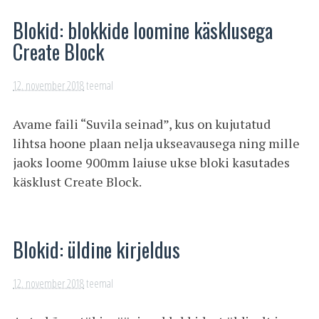
Blokid: blokkide loomine käsklusega
Create Block
12. november 2018
teemal
Avame faili “Suvila seinad”, kus on kujutatud
lihtsa hoone plaan nelja ukseavausega ning mille
jaoks loome 900mm laiuse ukse bloki kasutades
käsklust Create Block.
Blokid: üldine kirjeldus
12. november 2018
teemal