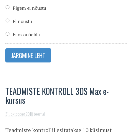
Pigem ei nõustu
Ei nõustu
Ei oska öelda
JÄRGMINE LEHT
TEADMISTE KONTROLL 3DS Max e-
kursus
31. oktoober 2018
teemal
Teadmiste kontrollil esitatakse 10 küsimust