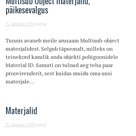
Multisub Object materjalid,
päikesevalgus
25. oktoober 2018
teemal
Tunnis avaneb meile arusaam Multisub-object
materjalidest. Selgub täpsemalt, milleks on
teinekord kasulik anda objekti polügoonidele
Material ID. Samuti on tulnud aeg teha paar
proovirenderit, sest kuidas muidu oma uusi
materjale…
Materjalid
25. oktoober 2018
teemal