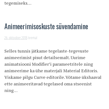
tegemiseks…
Animeerimisoskuste süvendamine
26. oktoober 2018
teemal
Selles tunnis jätkame tegelaste-tegevuste
animeerimist pisut detailsemalt. Uurime
animatsiooni Modifier’i parameetritele ning
animeerime ka ühe materjali Material Editoris.
Viskame pilgu Curve editorile. Võtame ükshaaval
ette animeeritavad tegelased oma stseenist
ning…