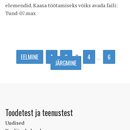
elemendid. Kaasa töötamiseks võiks avada faili:
Tund-07.max
EELMINE
1
2
3
4
6
…
JÄRGMINE
Toodetest ja teenustest
Uudised