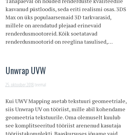
Tänapäeval on nõuded renderduste kvaliteedile
kasvanud püstloodis, seda eriti realismi osas. 3DS
Max on üks populaarsemaid 3D tarkvarasid,
millele on arendatud plejaad erinevaid
renderdusmootoreid. Kõik soetatavad
renderdusmootorid on reeglina tasulised,…
Unwrap UVW
25. oktoober 2018
teemal
Kui UWV Mapping asetab tekstuuri geomeetriale,
siis Unwrap UV on tööriist, mille abil kohendame
geomeetria tekstuurile. Oma olemuselt kuulub
see komplitseeritud tööriist arenenud kasutaja
tööriistakomplekti. Baaskursuses jõuame vaid