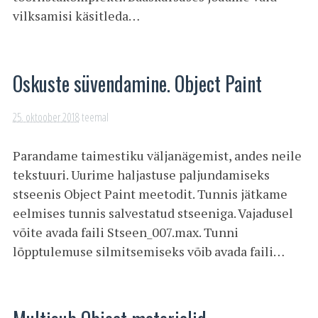
vilksamisi käsitleda…
Oskuste süvendamine. Object Paint
25. oktoober 2018
teemal
Parandame taimestiku väljanägemist, andes neile
tekstuuri. Uurime haljastuse paljundamiseks
stseenis Object Paint meetodit. Tunnis jätkame
eelmises tunnis salvestatud stseeniga. Vajadusel
võite avada faili Stseen_007.max. Tunni
lõpptulemuse silmitsemiseks võib avada faili…