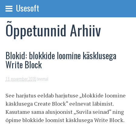
Usesoft
Õppetunnid Arhiiv
Blokid: blokkide loomine käsklusega
Write Block
13. november 2018
teemal
See harjutus eeldab harjutuse „blokkide loomine
käsklusega Create Block“ eelnevat läbimist.
Kasutame sama alusjoonist „Suvila seinad“ ning
õpime blokkide loomist käsklusega Write Block.