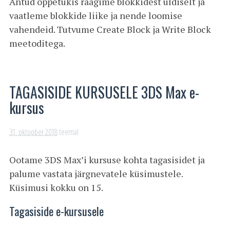
Antud õppetükis räägime blokkidest üldiselt ja
vaatleme blokkide liike ja nende loomise
vahendeid. Tutvume Create Block ja Write Block
meetoditega.
TAGASISIDE KURSUSELE 3DS Max e-
kursus
31. oktoober 2018
teemal
Ootame 3DS Max’i kursuse kohta tagasisidet ja
palume vastata järgnevatele küsimustele.
Küsimusi kokku on 15.
Tagasiside e-kursusele