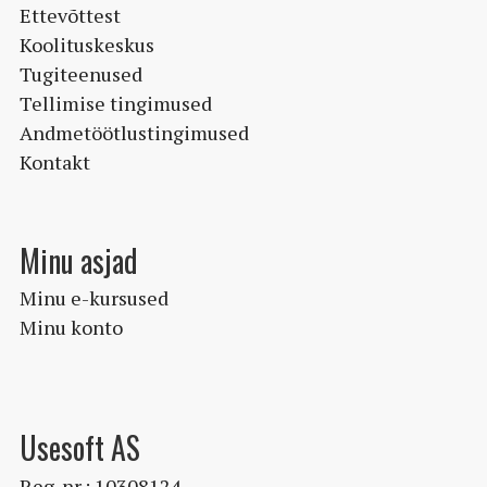
Ettevõttest
Koolituskeskus
Tugiteenused
Tellimise tingimused
Andmetöötlustingimused
Kontakt
Minu asjad
Minu e-kursused
Minu konto
Usesoft AS
Reg. nr.: 10308124