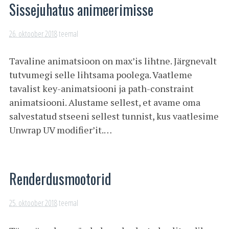
Sissejuhatus animeerimisse
26. oktoober 2018
teemal
Tavaline animatsioon on max’is lihtne. Järgnevalt
tutvumegi selle lihtsama poolega. Vaatleme
tavalist key-animatsiooni ja path-constraint
animatsiooni. Alustame sellest, et avame oma
salvestatud stseeni sellest tunnist, kus vaatlesime
Unwrap UV modifier’it.…
Renderdusmootorid
25. oktoober 2018
teemal