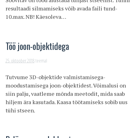
resultaadi silmamiseks võib avada faili tund-
10.max. NB! Käesoleva…
Töö joon-objektidega
25. oktoober 2018
teemal
Tutvume 3D-objektide valmistamisega-
moodustamisega joon-objektidest. Võimalusi on
siin palju, vaatleme mõnda meetodit, mida saab
hiljem ära kasutada. Kaasa töötamiseks sobib uus
tühi stseen.