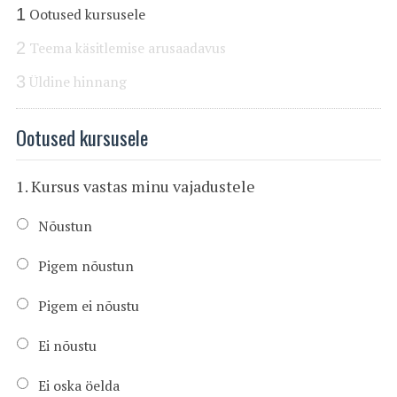
1
Ootused kursusele
2
Teema käsitlemise arusaadavus
3
Üldine hinnang
Ootused kursusele
1. Kursus vastas minu vajadustele
Nõustun
Pigem nõustun
Pigem ei nõustu
Ei nõustu
Ei oska öelda