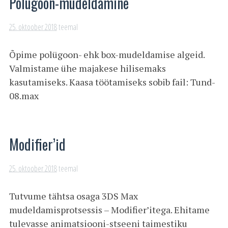
Polügoon-mudeldamine
25. oktoober 2018
teemal
Õpime polügoon- ehk box-mudeldamise algeid.
Valmistame ühe majakese hilisemaks
kasutamiseks. Kaasa töötamiseks sobib fail: Tund-
08.max
Modifier’id
25. oktoober 2018
teemal
Tutvume tähtsa osaga 3DS Max
mudeldamisprotsessis – Modifier’itega. Ehitame
tulevasse animatsiooni-stseeni taimestiku