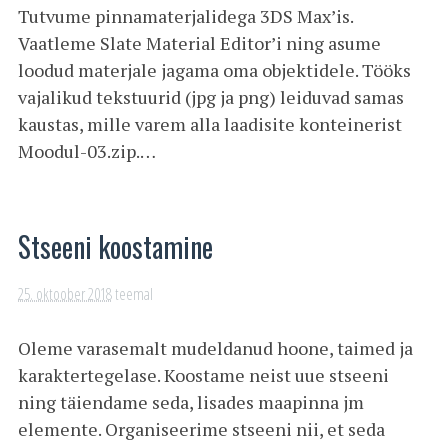
Tutvume pinnamaterjalidega 3DS Max’is.
Vaatleme Slate Material Editor’i ning asume
loodud materjale jagama oma objektidele. Tööks
vajalikud tekstuurid (jpg ja png) leiduvad samas
kaustas, mille varem alla laadisite konteinerist
Moodul-03.zip.…
Stseeni koostamine
25. oktoober 2018
teemal
Oleme varasemalt mudeldanud hoone, taimed ja
karaktertegelase. Koostame neist uue stseeni
ning täiendame seda, lisades maapinna jm
elemente. Organiseerime stseeni nii, et seda