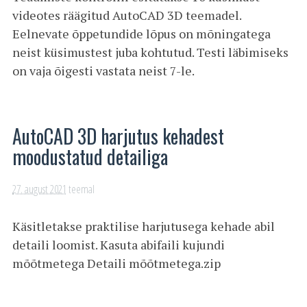
videotes räägitud AutoCAD 3D teemadel.
Eelnevate õppetundide lõpus on mõningatega
neist küsimustest juba kohtutud. Testi läbimiseks
on vaja õigesti vastata neist 7-le.
AutoCAD 3D harjutus kehadest
moodustatud detailiga
27. august 2021
teemal
Käsitletakse praktilise harjutusega kehade abil
detaili loomist. Kasuta abifaili kujundi
mõõtmetega Detaili mõõtmetega.zip