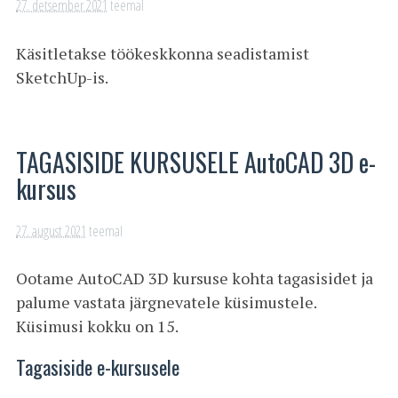
27. detsember 2021
teemal
Käsitletakse töökeskkonna seadistamist
SketchUp-is.
TAGASISIDE KURSUSELE AutoCAD 3D e-
kursus
27. august 2021
teemal
Ootame AutoCAD 3D kursuse kohta tagasisidet ja
palume vastata järgnevatele küsimustele.
Küsimusi kokku on 15.
Tagasiside e-kursusele