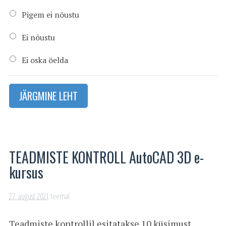
Pigem ei nõustu
Ei nõustu
Ei oska öelda
JÄRGMINE LEHT
TEADMISTE KONTROLL AutoCAD 3D e-
kursus
27. august 2021
teemal
Teadmiste kontrollil esitatakse 10 küsimust