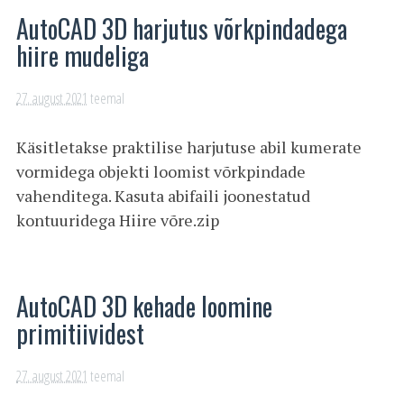
AutoCAD 3D harjutus võrkpindadega
hiire mudeliga
27. august 2021
teemal
Käsitletakse praktilise harjutuse abil kumerate
vormidega objekti loomist võrkpindade
vahenditega. Kasuta abifaili joonestatud
kontuuridega Hiire võre.zip
AutoCAD 3D kehade loomine
primitiividest
27. august 2021
teemal