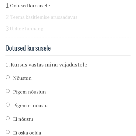
1
Ootused kursusele
2
Teema käsitlemise arusaadavus
3
Üldine hinnang
Ootused kursusele
1. Kursus vastas minu vajadustele
Nõustun
Pigem nõustun
Pigem ei nõustu
Ei nõustu
Ei oska öelda