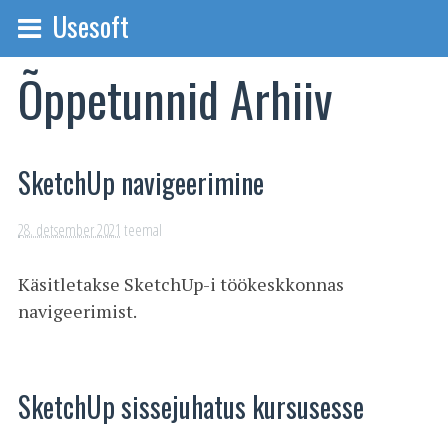
Usesoft
Õppetunnid Arhiiv
SketchUp navigeerimine
28. detsember 2021
teemal
Käsitletakse SketchUp-i töökeskkonnas
navigeerimist.
SketchUp sissejuhatus kursusesse