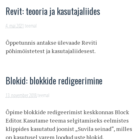
Revit: teooria ja kasutajaliides
4. mai 2021
teemal
Õppetunnis antakse ülevaade Reviti
põhimõistetest ja kasutajaliidesest.
Blokid: blokkide redigeerimine
13. november 2018
teemal
Õpime blokkide redigeerimist keskkonnas Block
Editor. Kasutame teema selgitamiseks eelmistes
klippides kasutatud joonist „Suvila seinad“, milles
on kasutusel varem loodud uste blokid.