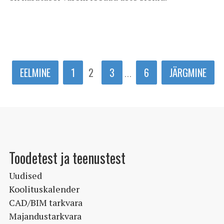
EELMINE
1
2
3
6
JÄRGMINE
…
Toodetest ja teenustest
Uudised
Koolituskalender
CAD/BIM tarkvara
Majandustarkvara