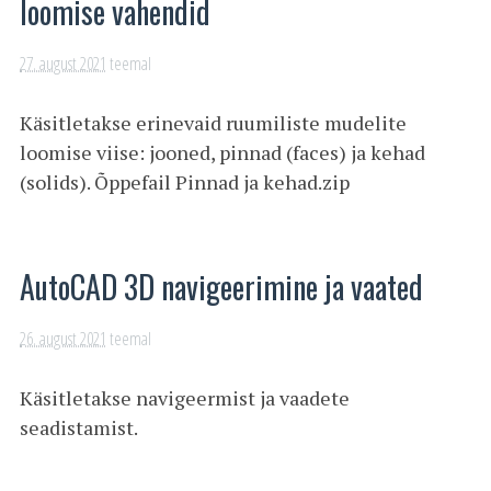
loomise vahendid
27. august 2021
teemal
Käsitletakse erinevaid ruumiliste mudelite
loomise viise: jooned, pinnad (faces) ja kehad
(solids). Õppefail Pinnad ja kehad.zip
AutoCAD 3D navigeerimine ja vaated
26. august 2021
teemal
Käsitletakse navigeermist ja vaadete
seadistamist.