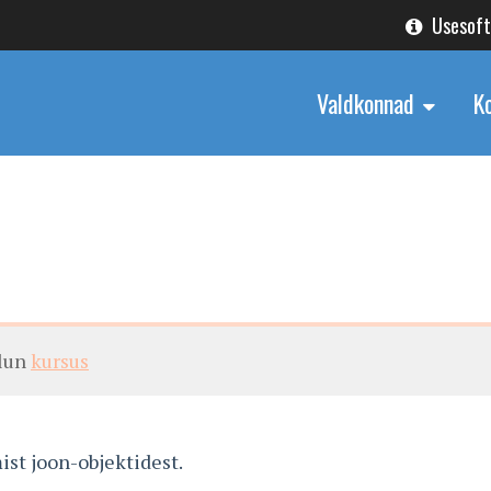
Usesof
Valdkonnad
K
alun
kursus
st joon-objektidest.