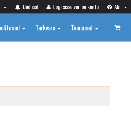
t
Uudised
Logi sisse või loo konto
Abi
oolitused
Tarkvara
Teenused