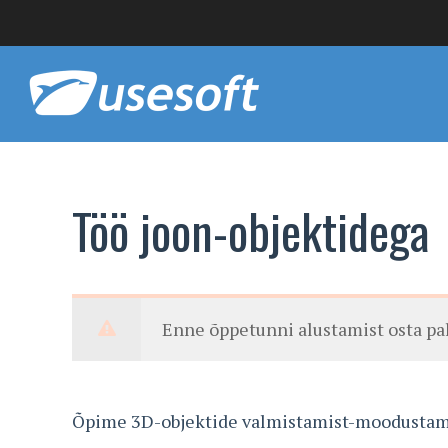
Töö joon-objektidega
Enne õppetunni alustamist osta p
Õpime 3D-objektide valmistamist-moodustami