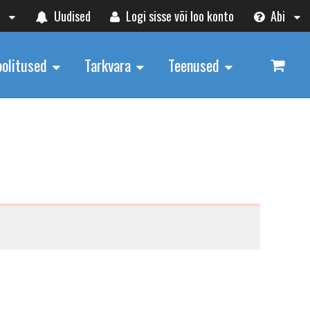
t
Uudised
Logi sisse või loo konto
Abi
oolitused
Tarkvara
Teenused