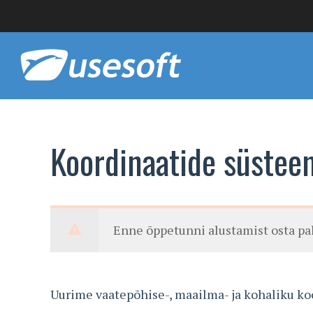
Koordinaatide süstee
Enne õppetunni alustamist osta p
Uurime vaatepõhise-, maailma- ja kohaliku ko