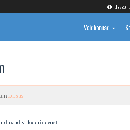
Usesof
Valdkonnad
K
m
alun
kursus
ordinaadistiku erinevust.