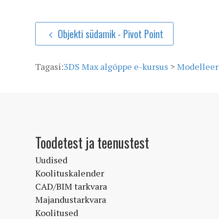
Objekti südamik - Pivot Point
Tagasi:
3DS Max algõppe e-kursus
>
Modelleer
Toodetest ja teenustest
Uudised
Koolituskalender
CAD/BIM tarkvara
Majandustarkvara
Koolitused