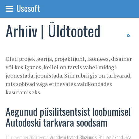
Usesoft
Arhiiv | Üldtooted
Oled projekteerija, projektijuht, laomees, disainer
või kes iganes, kellel on tarvis vahel midagi
joonestada, joonistada. Siin rubriigis on tarkvarad,
mis sobivad väga erinevates valdkondades
kasutamiseks.
Aegunud püsilitsentsist loobumisel
Autodeski tarkvara soodsam
10. november 2020
teemal
Autodeski teated
,
Blogiuudis
,
Ehitusvaldkond
,
Hea