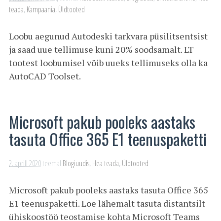
teada
,
Kampaania
,
Üldtooted
Loobu aegunud Autodeski tarkvara püsilitsentsist
ja saad uue tellimuse kuni 20% soodsamalt. LT
tootest loobumisel võib uueks tellimuseks olla ka
AutoCAD Toolset.
Microsoft pakub pooleks aastaks
tasuta Office 365 E1 teenuspaketti
2. aprill 2020
teemal
Blogiuudis
,
Hea teada
,
Üldtooted
Microsoft pakub pooleks aastaks tasuta Office 365
E1 teenuspaketti. Loe lähemalt tasuta distantsilt
ühiskoostöö teostamise kohta Microsoft Teams