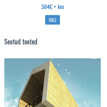
384
€
+ km
Sellel
VALI
tootel
on
mitu
Seotud tooted
varianti.
Valikuid
saab
teha
tootelehel.