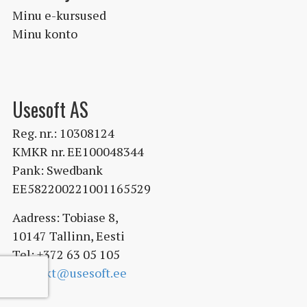
Minu e-kursused
Minu konto
Usesoft AS
Reg. nr.: 10308124
KMKR nr. EE100048344
Pank: Swedbank
EE582200221001165529
Aadress: Tobiase 8,
10147 Tallinn, Eesti
Tel: +372 63 05 105
kontakt@usesoft.ee