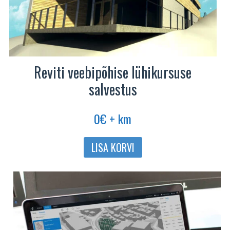
Reviti veebipõhise lühikursuse
salvestus
0
€
+ km
LISA KORVI