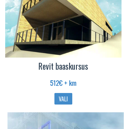
Revit baaskursus
512
€
+ km
Sellel
VALI
tootel
on
mitu
varianti.