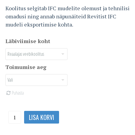
Koolitus selgitab IFC mudelite olemust ja tehnilisi
omadusi ning annab näpunäiteid Revitist IFC
mudeli eksportimise kohta.
Läbiviimise koht
Toimumise aeg
Puhasta
Revit
LISA KORVI
töötuba:
IFC