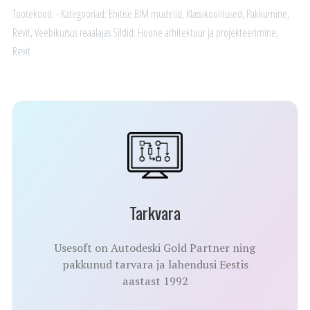
mudel
Tootekood:
-
Kategooriad:
Ehitise BIM mudelid
,
Klassikoolitused
,
Pakkumine
,
ja
Revit
,
Veebikursus reaalajas
Sildid:
Hoone arhitektuur ja projekteerimine
,
eksport
Revit
kogus
Tarkvara
Usesoft on Autodeski Gold Partner ning
pakkunud tarvara ja lahendusi Eestis
aastast 1992