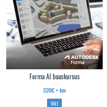
Forma AI baaskursus
320
€
+ km
Sellel
VALI
tootel