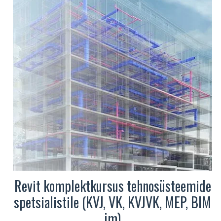
Valikuid
saab
teha
tootelehel.
Revit komplektkursus tehnosüsteemide
spetsialistile (KVJ, VK, KVJVK, MEP, BIM
jm)