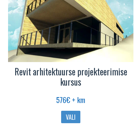
Revit arhitektuurse projekteerimise
kursus
576
€
+ km
Sellel
VALI
tootel
on
mitu