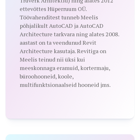
Truverk Arhitektid) ning alates 2012
ettevõttes Hüperruum OÜ.
Töövahenditest tunneb Meelis
põhjalikult AutoCAD ja AutoCAD
Architecture tarkvara ning alates 2008.
aastast on ta veendunud Revit
Architecture kasutaja. Revitiga on
Meelis teinud nii üksi kui
meeskonnaga eramuid, kortermaju,
büroohooneid, koole,
multifunktsionaalseid hooneid jms.