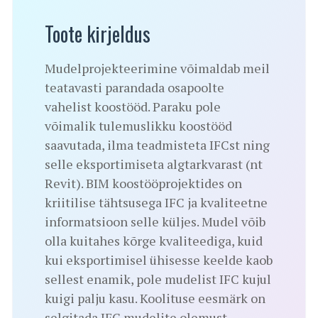
Toote kirjeldus
Mudelprojekteerimine võimaldab meil
teatavasti parandada osapoolte
vahelist koostööd. Paraku pole
võimalik tulemuslikku koostööd
saavutada, ilma teadmisteta IFCst ning
selle eksportimiseta algtarkvarast (nt
Revit). BIM koostööprojektides on
kriitilise tähtsusega IFC ja kvaliteetne
informatsioon selle küljes. Mudel võib
olla kuitahes kõrge kvaliteediga, kuid
kui eksportimisel ühisesse keelde kaob
sellest enamik, pole mudelist IFC kujul
kuigi palju kasu. Koolituse eesmärk on
selgitada IFC mudelite olemust,