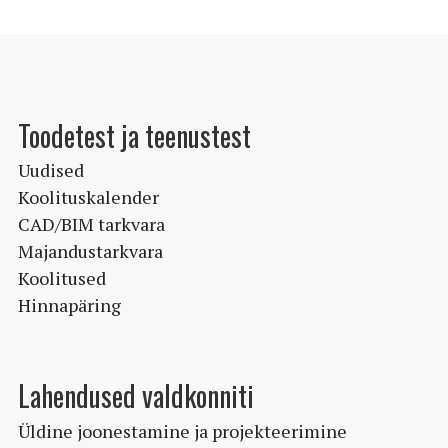
varianti.
Valikuid
saab
teha
Toodetest ja teenustest
tootelehel.
Uudised
Koolituskalender
CAD/BIM tarkvara
Majandustarkvara
Koolitused
Hinnapäring
Lahendused valdkonniti
Üldine joonestamine ja projekteerimine