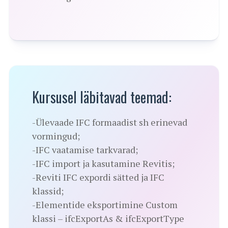
Kursusel läbitavad teemad:
-Ülevaade IFC formaadist sh erinevad
vormingud;
-IFC vaatamise tarkvarad;
-IFC import ja kasutamine Revitis;
-Reviti IFC expordi sätted ja IFC
klassid;
-Elementide eksportimine Custom
klassi – ifcExportAs & ifcExportType