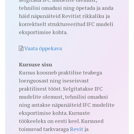
tehnilisi omadusi ning õpetada ja anda
häid näpunäiteid Revitist rikkaliku ja
korrektselt struktureeritud IFC mudeli
eksportimise kohta.
Vaata õppekava
Kursuse sisu
Kursus koosneb praktilise teabega
loenguosast ning iseseisvast
praktilisest tööst. Selgitatakse IFC
mudelite olemust, tehnilisi omadusi
ning antakse näpunäiteid IFC mudelite
eksportimise kohta. Kursuste
töökeeleks on eesti keel. Kursused
toimuvad tarkvaraga
Revit
ja