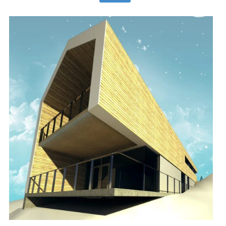
on
mitu
varianti.
Valikuid
saab
teha
tootelehel.