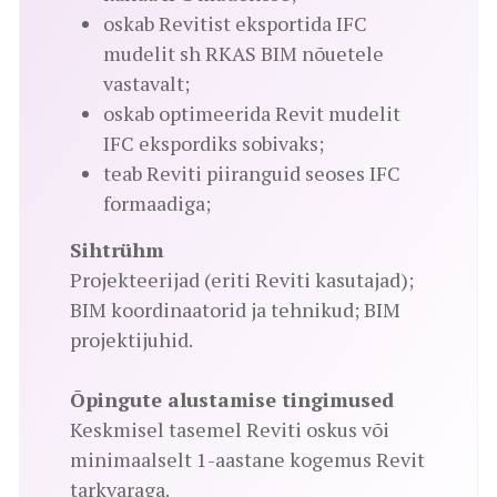
oskab Revitist eksportida IFC
mudelit sh RKAS BIM nõuetele
vastavalt;
oskab optimeerida Revit mudelit
IFC ekspordiks sobivaks;
teab Reviti piiranguid seoses IFC
formaadiga;
Sihtrühm
Projekteerijad (eriti Reviti kasutajad);
BIM koordinaatorid ja tehnikud; BIM
projektijuhid.
Õpingute alustamise tingimused
Keskmisel tasemel Reviti oskus või
minimaalselt 1-aastane kogemus Revit
tarkvaraga.