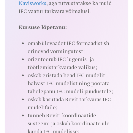
Navisworks
, aga tutvustatakse ka muid
IFC vaatur tarkvara võimalusi.
Kursuse lõpetanu:
omab ülevaadet IFC formaadist sh
erinevad vormingutest;
orienteerub IFC lugemis- ja
töötlemistarkvarade valikus;
oskab eristada head IFC mudelit
halvast IFC mudelist ning pöörata
tähelepanu IFC mudeli puudustele;
oskab kasutada Revit tarkvaras IFC
mudelifaile;
tunneb Reviti koordinaatide
süsteemi ja oskab koordinaate üle
kanda IFC mudelisse;