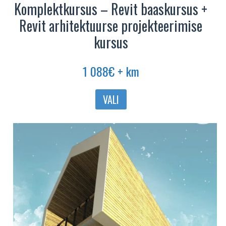
Komplektkursus – Revit baaskursus +
Revit arhitektuurse projekteerimise
kursus
1 088
€
+ km
VALI