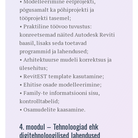
• Modelleerimine eelprojekti,
põgusamalt ka põhiprojekti ja
tööprojekti tasemel;
• Praktiline töövoo tuvustus:
konreetsemad näited Autodesk Reviti
baasil, lisaks seda toetavad
programmid ja lahendused;
• Arhitektuurse mudeli korrektsus ja
ülesehitus;
• RevitEST template kasutamine;
• Ehitise osade modelleerimine;
• Family-te informatsiooni sisu,
kontrolltabelid;
• Osamudelite kaasamine.
4. moodul – Tehnoloogiad ehk
digitehnoloogilised lahendused