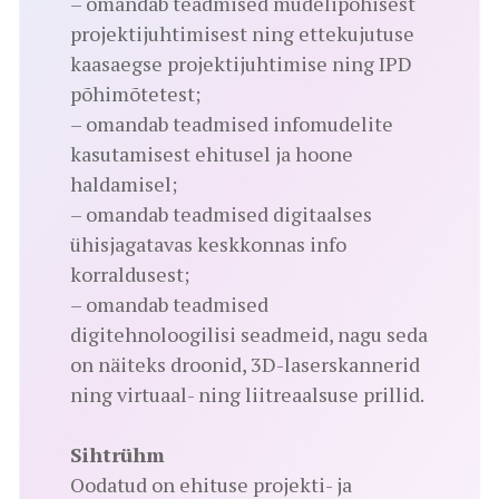
– omandab teadmised mudelipõhisest
projektijuhtimisest ning ettekujutuse
kaasaegse projektijuhtimise ning IPD
põhimõtetest;
– omandab teadmised infomudelite
kasutamisest ehitusel ja hoone
haldamisel;
– omandab teadmised digitaalses
ühisjagatavas keskkonnas info
korraldusest;
– omandab teadmised
digitehnoloogilisi seadmeid, nagu seda
on näiteks droonid, 3D-laserskannerid
ning virtuaal- ning liitreaalsuse prillid.
Sihtrühm
Oodatud on ehituse projekti- ja