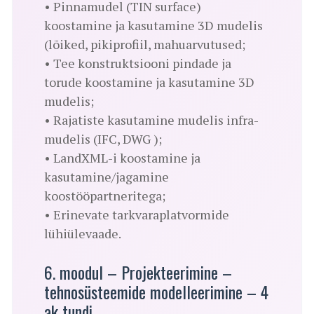
• Pinnamudel (TIN surface)
koostamine ja kasutamine 3D mudelis
(lõiked, pikiprofiil, mahuarvutused;
• Tee konstruktsiooni pindade ja
torude koostamine ja kasutamine 3D
mudelis;
• Rajatiste kasutamine mudelis infra-
mudelis (IFC, DWG );
• LandXML-i koostamine ja
kasutamine/jagamine
koostööpartneritega;
• Erinevate tarkvaraplatvormide
lühiülevaade.
6. moodul – Projekteerimine –
tehnosüsteemide modelleerimine – 4
ak tundi