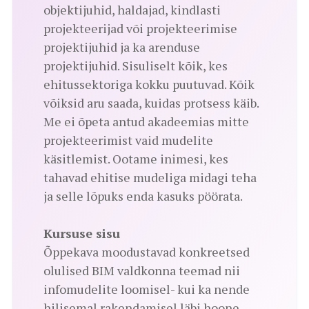
objektijuhid, haldajad, kindlasti
projekteerijad või projekteerimise
projektijuhid ja ka arenduse
projektijuhid. Sisuliselt kõik, kes
ehitussektoriga kokku puutuvad. Kõik
võiksid aru saada, kuidas protsess käib.
Me ei õpeta antud akadeemias mitte
projekteerimist vaid mudelite
käsitlemist. Ootame inimesi, kes
tahavad ehitise mudeliga midagi teha
ja selle lõpuks enda kasuks pöörata.
Kursuse sisu
Õppekava moodustavad konkreetsed
olulised BIM valdkonna teemad nii
infomudelite loomisel- kui ka nende
hilisemal rakendamisel läbi hoone