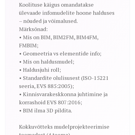
Koolituse käigus omandatakse
ülevaade infomudelite hoone halduses
– nõuded ja võimalused.
Märksõnad:
• Mis on BIM, BIM2FM, BIM4FM,
FMBIM;
• Geomeetria vs elementide info;
• Mis on haldusmudel;
• Haldusjuhi roll;
• Standardite olulisusest (ISO-15221
seeria, EVS 885:2005);
• Kinnisvarakeskkonna juhtimine ja
korrashoid EVS 807:2016;
• BIM ilma 3D pildita.
Kokkuvõtteks mudelprojekteerimise
teemadest (4.teema)