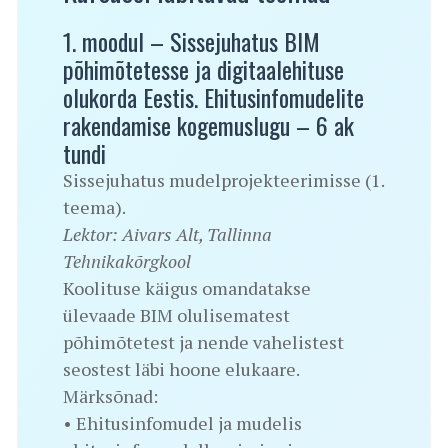
1. moodul – Sissejuhatus BIM
põhimõtetesse ja digitaalehituse
olukorda Eestis. Ehitusinfomudelite
rakendamise kogemuslugu – 6 ak
tundi
Sissejuhatus mudelprojekteerimisse (1.
teema).
Lektor: Aivars Alt, Tallinna
Tehnikakõrgkool
Koolituse käigus omandatakse
ülevaade BIM olulisematest
põhimõtetest ja nende vahelistest
seostest läbi hoone elukaare.
Märksõnad:
• Ehitusinfomudel ja mudelis