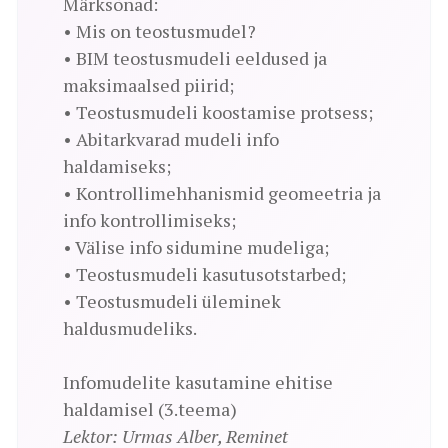
Märksõnad:
• Mis on teostusmudel?
• BIM teostusmudeli eeldused ja
maksimaalsed piirid;
• Teostusmudeli koostamise protsess;
• Abitarkvarad mudeli info
haldamiseks;
• Kontrollimehhanismid geomeetria ja
info kontrollimiseks;
• Välise info sidumine mudeliga;
• Teostusmudeli kasutusotstarbed;
• Teostusmudeli üleminek
haldusmudeliks.
Infomudelite kasutamine ehitise
haldamisel (3.teema)
Lektor: Urmas Alber, Reminet