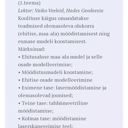
(1.teema)
Lektor: Vaiko Veeleid, Hades Geodeesia
Koolituse käigus omandatakse
teadmised olemasoleva olukorra
(ehitise, maa-ala) mõõdistamisest ning
esmase mudeli koostamisest.
Märksõnad:
• Ehitusaluse maa-ala mudel ja selle
osade modelleerimine;
• Mõõdistusmudeli koostamine;
• Ehitise osade modelleerimine
• Esimene tase: lasermõõdistamine ja
olemasolevad joonised;
• Teine tase: tahhümeetriline
mõõdistamine;
• Kolmas tase: mõõdistamine
laserskaneerimise teel;