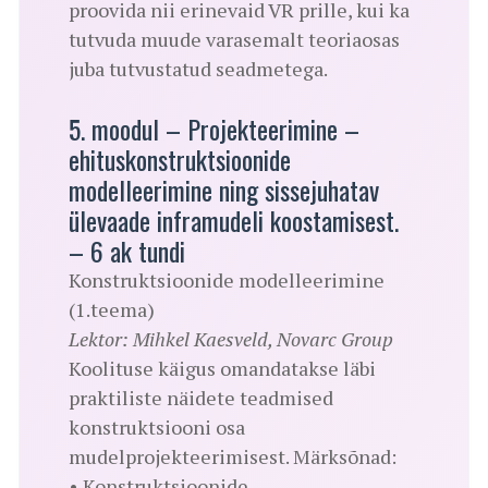
proovida nii erinevaid VR prille, kui ka
tutvuda muude varasemalt teoriaosas
juba tutvustatud seadmetega.
5. moodul – Projekteerimine –
ehituskonstruktsioonide
modelleerimine ning sissejuhatav
ülevaade inframudeli koostamisest.
– 6 ak tundi
Konstruktsioonide modelleerimine
(1.teema)
Lektor: Mihkel Kaesveld, Novarc Group
Koolituse käigus omandatakse läbi
praktiliste näidete teadmised
konstruktsiooni osa
mudelprojekteerimisest. Märksõnad:
• Konstruktsioonide