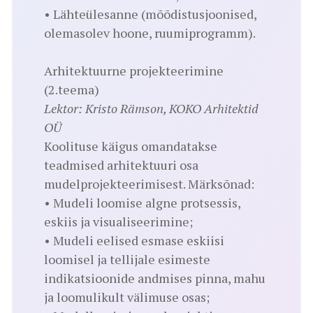
• Lähteülesanne (mõõdistusjoonised,
olemasolev hoone, ruumiprogramm).
Arhitektuurne projekteerimine
(2.teema)
Lektor: Kristo Rämson, KOKO Arhitektid
OÜ
Koolituse käigus omandatakse
teadmised arhitektuuri osa
mudelprojekteerimisest. Märksõnad:
• Mudeli loomise algne protsessis,
eskiis ja visualiseerimine;
• Mudeli eelised esmase eskiisi
loomisel ja tellijale esimeste
indikatsioonide andmises pinna, mahu
ja loomulikult välimuse osas;