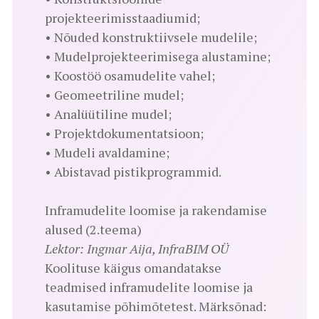
projekteerimisstaadiumid;
• Nõuded konstruktiivsele mudelile;
• Mudelprojekteerimisega alustamine;
• Koostöö osamudelite vahel;
• Geomeetriline mudel;
• Analüütiline mudel;
• Projektdokumentatsioon;
• Mudeli avaldamine;
• Abistavad pistikprogrammid.
Inframudelite loomise ja rakendamise
alused (2.teema)
Lektor: Ingmar Aija, InfraBIM OÜ
Koolituse käigus omandatakse
teadmised inframudelite loomise ja
kasutamise põhimõtetest. Märksõnad: