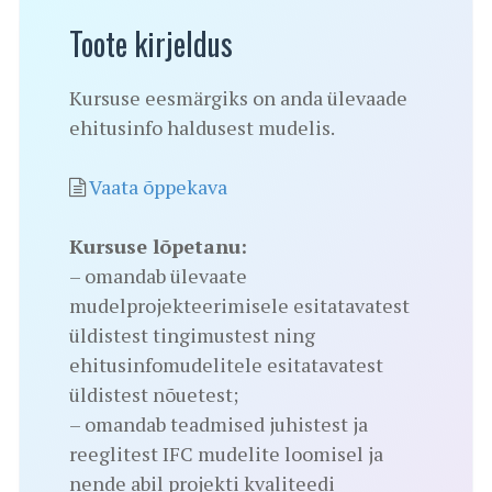
Toote kirjeldus
Kursuse eesmärgiks on anda ülevaade
ehitusinfo haldusest mudelis.
Vaata õppekava
Kursuse lõpetanu:
– omandab ülevaate
mudelprojekteerimisele esitatavatest
üldistest tingimustest ning
ehitusinfomudelitele esitatavatest
üldistest nõuetest;
– omandab teadmised juhistest ja
reeglitest IFC mudelite loomisel ja
nende abil projekti kvaliteedi