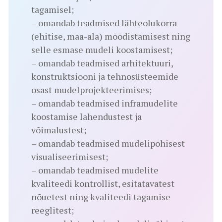
tagamisel;
– omandab teadmised lähteolukorra
(ehitise, maa-ala) mõõdistamisest ning
selle esmase mudeli koostamisest;
– omandab teadmised arhitektuuri,
konstruktsiooni ja tehnosüsteemide
osast mudelprojekteerimises;
– omandab teadmised inframudelite
koostamise lahendustest ja
võimalustest;
– omandab teadmised mudelipõhisest
visualiseerimisest;
– omandab teadmised mudelite
kvaliteedi kontrollist, esitatavatest
nõuetest ning kvaliteedi tagamise
reeglitest;