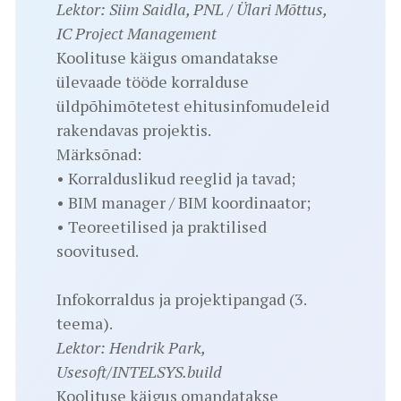
Lektor: Siim Saidla, PNL / Ülari Mõttus,
IC Project Management
Koolituse käigus omandatakse
ülevaade tööde korralduse
üldpõhimõtetest ehitusinfomudeleid
rakendavas projektis.
Märksõnad:
• Korralduslikud reeglid ja tavad;
• BIM manager / BIM koordinaator;
• Teoreetilised ja praktilised
soovitused.
Infokorraldus ja projektipangad (3.
teema).
Lektor: Hendrik Park,
Usesoft/INTELSYS.build
Koolituse käigus omandatakse