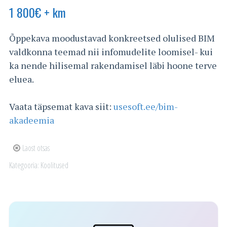
1 800
€
+ km
Õppekava moodustavad konkreetsed olulised BIM
valdkonna teemad nii infomudelite loomisel- kui
ka nende hilisemal rakendamisel läbi hoone terve
eluea.
Vaata täpsemat kava siit:
usesoft.ee/bim-
akadeemia
Laost otsas
Kategooria:
Koolitused