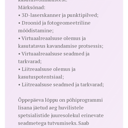
Märksõnad:
• 3D-laserskanner ja punktipilved;
• Droonid ja fotogeomeetriline
mõõdistamine;
• Virtuaalreaalsuse olemus ja
kasutatavus kavandamise protsessis;
• Virtuaalreaalsuse seadmed ja
tarkvarad;
• Liitreaalsuse olemus ja
kasutuspotentsiaal;
• Liitreaalsuse seadmed ja tarkvarad;
Õppepäeva lõppu on põhiprogrammi
lisana jäetud aeg huvilistele
spetsialistide juuresolekul erinevate
seadmetega tutvumiseks. Saab