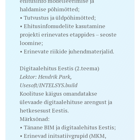
ehitusinfo modelleerimise ja
haldamise põhimõtted;
• Tutvustus ja üldpõhimõtted;
• Ehitusinfomudelite kasutamine
projekti erinevates etappides – seoste
loomine;
• Erinevate riikide juhendmaterjalid.
Digitaalehitus Eestis (2.teema)
Lektor: Hendrik Park,
Usesoft/INTELSYS.build
Koolituse käigus omandatakse
ülevaade digitaalehituse arengust ja
hetkesesust Eestis.
Märksõnad:
• Tänane BIM ja digitaalehitus Eestis;
• Erinevad initsatiivgrupid (MKM,