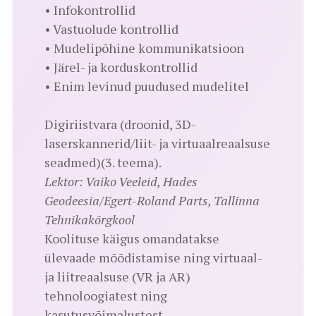
• Infokontrollid
• Vastuolude kontrollid
• Mudelipõhine kommunikatsioon
• Järel- ja korduskontrollid
• Enim levinud puudused mudelitel
Digiriistvara (droonid, 3D-
laserskannerid/liit- ja virtuaalreaalsuse
seadmed)(3. teema).
Lektor: Vaiko Veeleid, Hades
Geodeesia/Egert-Roland Parts, Tallinna
Tehnikakõrgkool
Koolituse käigus omandatakse
ülevaade mõõdistamise ning virtuaal-
ja liitreaalsuse (VR ja AR)
tehnoloogiatest ning
kasutusvõimalustest.