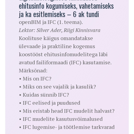
ehitusinfo kogumiseks, vahetamiseks
ja ka esitlemiseks – 6 ak tundi
openBIM ja IFC (1. teema).
Lektor: Silver Ader, Riigi Kinnisvara
Koolituse käigus omandatakse
ülevaade ja praktiline kogemus
koostööst ehitusinfomudelitega läbi
avatud failiformaadi (IFC) kasutamise.
Märksõnad:
• Mis on IFC?
• Miks on see vajalik ja kasulik?
• Kuidas sünnib IFC?
• IFC eelised ja puudused
• Mis eristab head IFC mudelit halvast?
• IFC mudelite kasutusvõimalused
• IFC lugemise- ja töötlemise tarkvarad