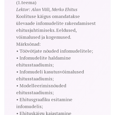
(1.teema)
Lektor: Alan Väli, Merko Ehitus
Koolituse käigus omandatakse
ülevaade infomudelite rakendamisest
ehitusjuhtimiseks. Eeldused,
võimalused ja kogemused.
Märksõnad:
• Töövõtjate nõuded infomudelitele;
• Infomudelite haldamine
ehitusstaadiumis;
• Infomudeli kasutusvõimalused
ehitusstaadiumis;
• Modelleerimisnõuded
ehitusstaadiumis;
• Ehitusgraafiku esitamine
infomudelis;
• Ehituskäigu kajastamine