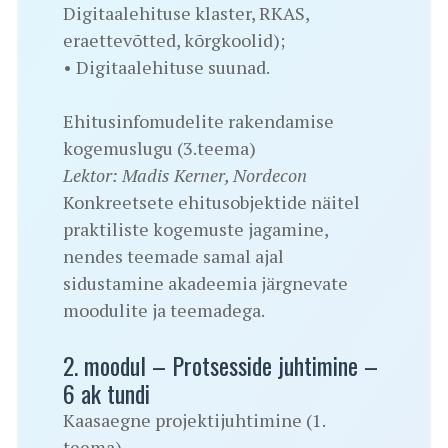
Digitaalehituse klaster, RKAS,
eraettevõtted, kõrgkoolid);
• Digitaalehituse suunad.
Ehitusinfomudelite rakendamise
kogemuslugu (3.teema)
Lektor: Madis Kerner, Nordecon
Konkreetsete ehitusobjektide näitel
praktiliste kogemuste jagamine,
nendes teemade samal ajal
sidustamine akadeemia järgnevate
moodulite ja teemadega.
2. moodul – Protsesside juhtimine –
6 ak tundi
Kaasaegne projektijuhtimine (1.
teema).