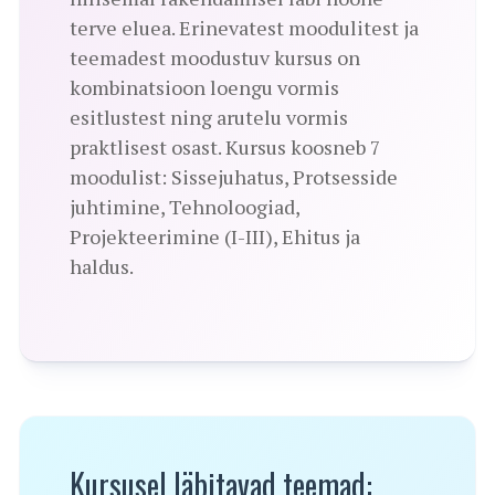
terve eluea. Erinevatest moodulitest ja
teemadest moodustuv kursus on
kombinatsioon loengu vormis
esitlustest ning arutelu vormis
praktlisest osast. Kursus koosneb 7
moodulist: Sissejuhatus, Protsesside
juhtimine, Tehnoloogiad,
Projekteerimine (I-III), Ehitus ja
haldus.
Kursusel läbitavad teemad: