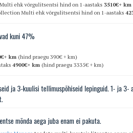
ulti ehk võrgulitsentsi hind on 1-aastaks
3510€+ km
ection Multi ehk võrgulitsentsi hind on 1-aastaks
42
evad kuni 47%
0€+ km
(hind praegu 390€ + km)
staks
4900€+ km
(hind praegu 3335€ + km)
id ja 3-kuulisi tellimuspõhiseid lepinguid. 1- ja 3- 
t.
tsentse mõnda aega juba enam ei pakuta.