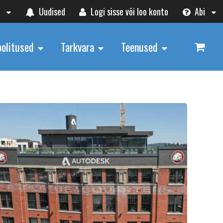
t
Uudised
Logi sisse või loo konto
Abi
oolitused
Tarkvara
Teenused