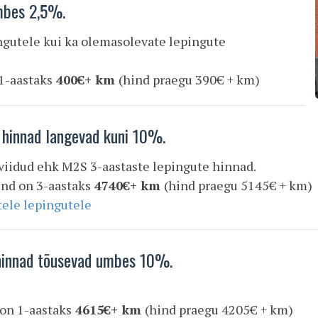
umbes 2,5%.
ingutele kui ka olemasolevate lepingute
 1-aastaks
400€+ km
(hind praegu 390€ + km)
e hinnad langevad kuni 10%.
 viidud ehk M2S 3-aastaste lepingute hinnad.
ind on 3-aastaks
4740€+ km
(hind praegu 5145€ + km)
ele lepingutele
 hinnad tõusevad umbes 10%.
 on 1-aastaks
4615€+ km
(hind praegu 4205€ + km)