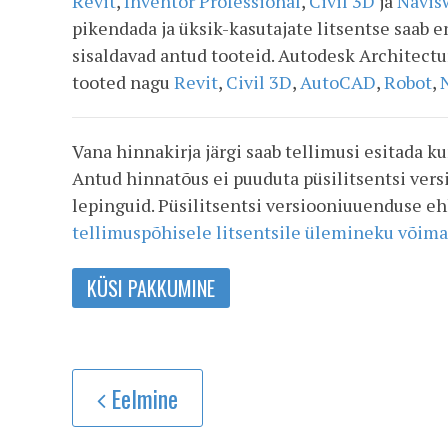
Revit
,
Inventor Professional
,
Civil 3D
ja
Navis
pikendada ja üksik-kasutajate litsentse saab e
sisaldavad antud tooteid. Autodesk Architec
tooted nagu
Revit
,
Civil 3D
,
AutoCAD
,
Robot
,
Vana hinnakirja järgi saab tellimusi esitada k
Antud hinnatõus ei puuduta püsilitsentsi ver
lepinguid. Püsilitsentsi versiooniuuenduse e
tellimuspõhisele litsentsile ülemineku võima
KÜSI PAKKUMINE
Eelmine