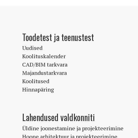
Toodetest ja teenustest
Uudised
Koolituskalender
CAD/BIM tarkvara
Majandustarkvara
Koolitused
Hinnapäring
Lahendused valdkonniti
Üldine joonestamine ja projekteerimine
Hoone arhitektuur ja projekteerimine