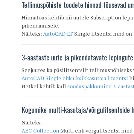
Tellimuspõhiste toodete hinnad tõusevad 
Hinnatõus kehtib nii uutele Subscription lep
pikendamisele.
Näiteks:
AutoCAD LT
Single litsentsi hind on
3-aastaste uute ja pikendatavate lepingut
Seejuures ka püsilitsentsilt tellimuspõhiseks
AutoCAD Single ehk üksikkasutaja litsentsi
h
Hetkel kehtib küll
sooduspakkumine 3-aastast
Kogumike multi-kasutaja/võrgulitsentside
Näiteks:
AEC Collection
Multi ehk võrgulitsentsi hind