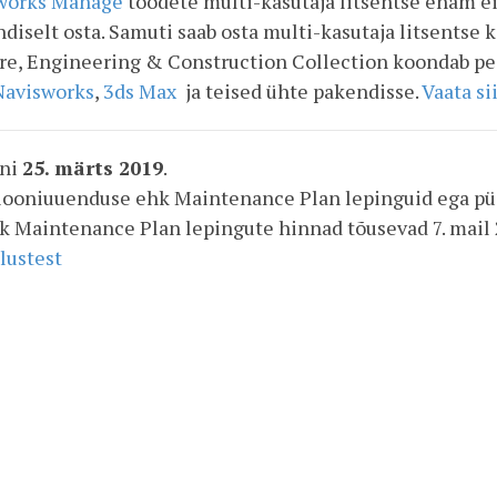
works Manage
toodete multi-kasutaja litsentse enam e
ndiselt osta. Samuti saab osta multi-kasutaja litsentse
ture, Engineering & Construction Collection koondab p
Navisworks
,
3ds Max
ja teised ühte pakendisse.
Vaata si
uni
25. märts 2019
.
siooniuuenduse ehk Maintenance Plan lepinguid ega püs
hk Maintenance Plan lepingute hinnad tõusevad 7. mail
lustest