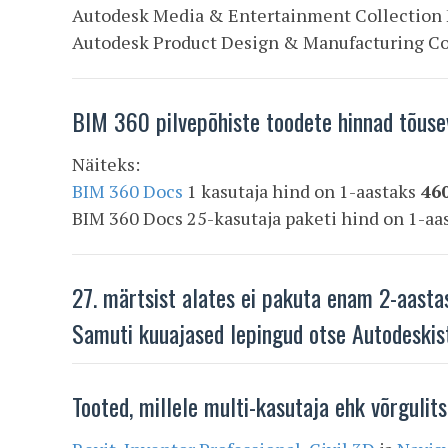
Autodesk Media & Entertainment Collection M
Autodesk Product Design & Manufacturing Coll
BIM 360 pilvepõhiste toodete hinnad tõus
Näiteks:
BIM 360 Docs
1 kasutaja hind on 1-aastaks
46
BIM 360 Docs 25-kasutaja paketi hind on 1-aa
27. märtsist alates ei pakuta enam 2-aastase
Samuti kuuajased lepingud otse Autodeskis
Tooted, millele multi-kasutaja ehk võrguli