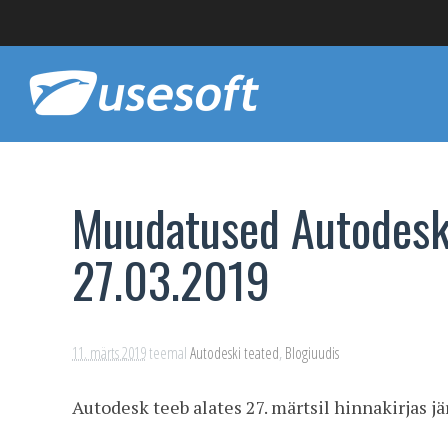
Muudatused Autodeski
27.03.2019
11. märts 2019
teemal
Autodeski teated
,
Blogiuudis
Autodesk teeb alates 27. märtsil hinnakirjas 