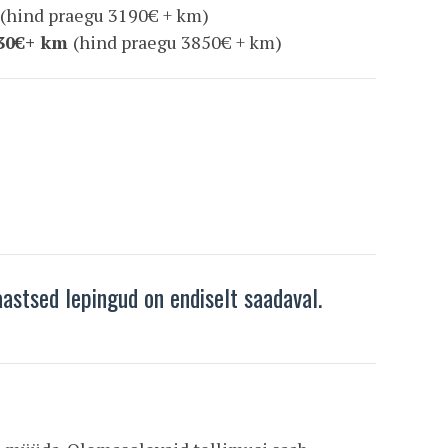
(hind praegu 3190€ + km)
30€+ km
(hind praegu 3850€ + km)
aastsed lepingud on endiselt saadaval.