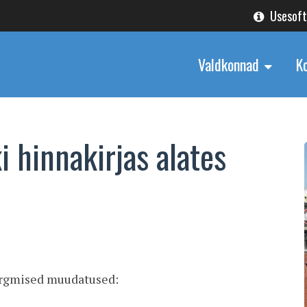
Usesof
Valdkonnad
K
 hinnakirjas alates
järgmised muudatused: