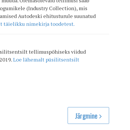
i müüda. Olemasolevaid tellimusi saab
 kogumikele (Industry Collection), mis
eamised Autodeski ehitusturule suunatud
it täielikku nimekirja toodetest.
ilitsentsilt tellimuspõhiseks viidud
 2019.
Loe lähemalt püsilitsentsilt
Järgmine