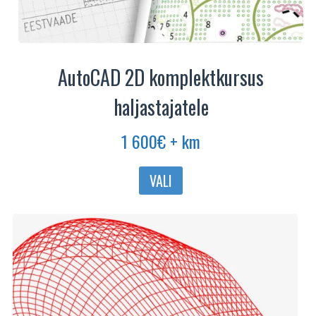
AutoCAD 2D komplektkursus
haljastajatele
1 600
€
+ km
VALI