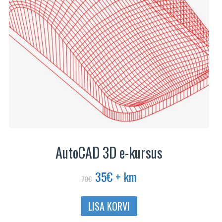
AutoCAD 3D e-kursus
Algne
Praegune
35
€
+ km
70
€
hind
hind
oli:
on:
LISA KORVI
70€.
35€.