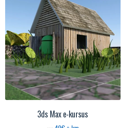
3ds Max e-kursus
Algne
Praegune
49
€
+ km