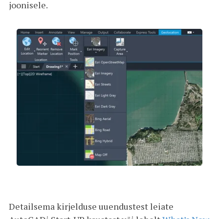
joonisele.
Detailsema kirjelduse uuendustest leiate