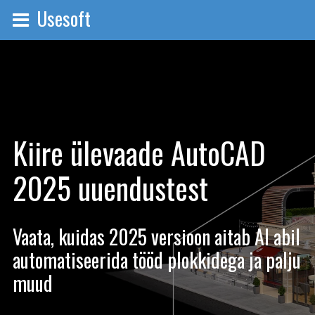
Usesoft
Kiire ülevaade AutoCAD
2025 uuendustest
Vaata, kuidas 2025 versioon aitab AI abil
automatiseerida tööd plokkidega ja palju
muud