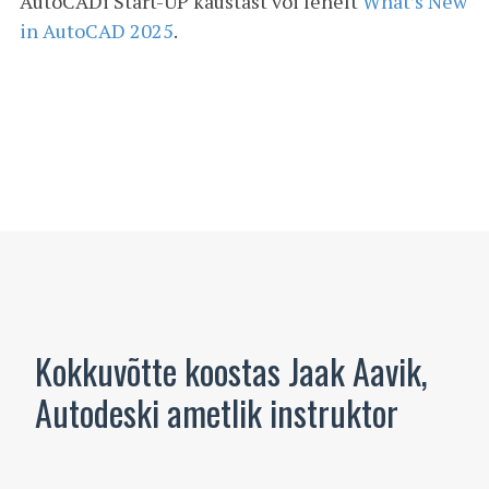
AutoCADi Start-UP kaustast või lehelt
What’s New
in AutoCAD 2025
.
Kokkuvõtte koostas Jaak Aavik,
Autodeski ametlik instruktor