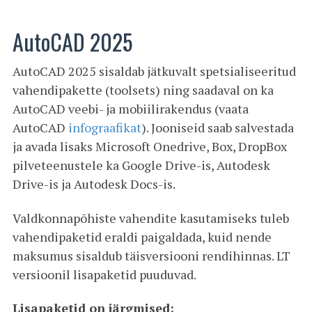
AutoCAD 2025
AutoCAD 2025 sisaldab jätkuvalt spetsialiseeritud
vahendipakette (toolsets) ning saadaval on ka
AutoCAD veebi- ja mobiilirakendus (vaata
AutoCAD
infograafikat
). Jooniseid saab salvestada
ja avada lisaks Microsoft Onedrive, Box, DropBox
pilveteenustele ka Google Drive-is, Autodesk
Drive-is ja Autodesk Docs-is.
Valdkonnapõhiste vahendite kasutamiseks tuleb
vahendipaketid eraldi paigaldada, kuid nende
maksumus sisaldub täisversiooni rendihinnas. LT
versioonil lisapaketid puuduvad.
Lisapaketid on järgmised: