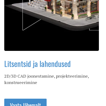
Litsentsid ja lahendused
2D/3D CAD joonestamine, projekteerimine,
konstrueerimine
Vaata lähemalt