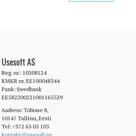
Usesoft AS
Reg. nr.: 10308124
KMKR nr. EE100048344
Pank: Swedbank
EE582200221001165529
Aadress: Tobiase 8,
10147 Tallinn, Eesti
Tel: +372 63 05 105
kontakt@usesoft.ee