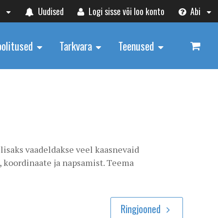
t
Uudised
Logi sisse või loo konto
Abi
oolitused
Tarkvara
Teenused
 lisaks vaadeldakse veel kaasnevaid
, koordinaate ja napsamist. Teema
Ringjooned