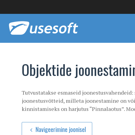
Objektide joonestamin
Tutvustatakse esmaseid joonestusvahendeid: si
joonestusvõtteid, milleta joonestamine on võ
kinnistamiseks on harjutus “Pinnalaotus”. Mo
Navigeerimine joonisel