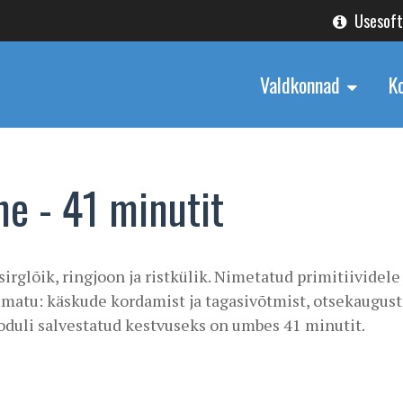
Usesof
Valdkonnad
K
e - 41 minutit
rglõik, ringjoon ja ristkülik. Nimetatud primitiividele
imatu: käskude kordamist ja tagasivõtmist, otsekaugust
oduli salvestatud kestvuseks on umbes 41 minutit.