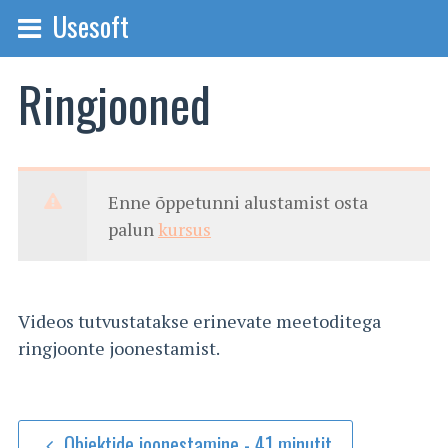
Usesoft
Ringjooned
Enne õppetunni alustamist osta
palun
kursus
Videos tutvustatakse erinevate meetoditega
ringjoonte joonestamist.
Objektide joonestamine - 41 minutit