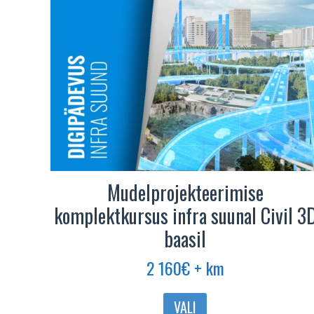
Mudelprojekteerimise
komplektkursus infra suunal Civil 3
baasil
2 160
€
+ km
VALI