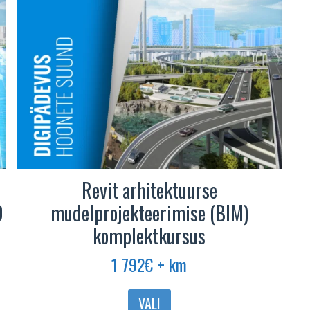
Revit arhitektuurse
D
mudelprojekteerimise (BIM)
komplektkursus
1 792
€
+ km
VALI