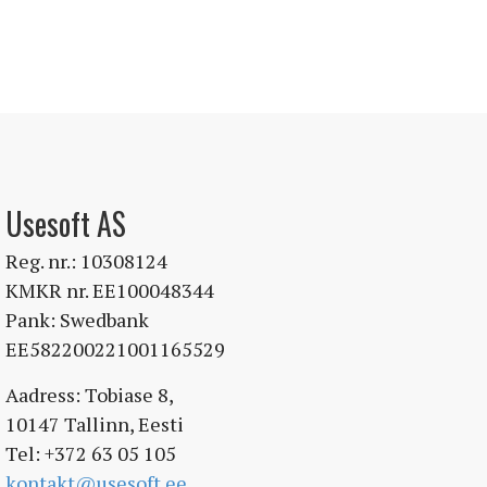
Usesoft AS
Reg. nr.: 10308124
KMKR nr. EE100048344
Pank: Swedbank
EE582200221001165529
Aadress: Tobiase 8,
10147 Tallinn, Eesti
Tel: +372 63 05 105
kontakt@usesoft.ee