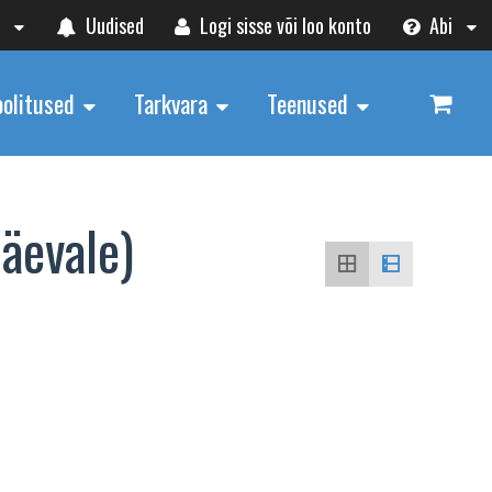
t
Uudised
Logi sisse või loo konto
Abi
oolitused
Tarkvara
Teenused
päevale)