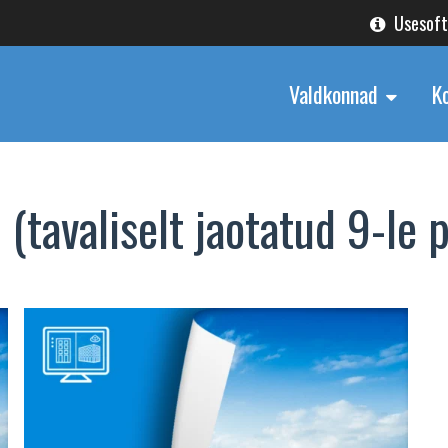
Usesof
Valdkonnad
K
(tavaliselt jaotatud 9-le 