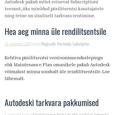
Autodesk pakub mitut erinevat Subscriptioni
teenust, üks mõeldud püsilitsentsi kasutajatele
ning teine on sisuliselt tarkvara rentimine.
Hea aeg minna üle rendilitsentsile
19. november 2018
teemal
Blogiuudis
,
Hea teada
,
Subscription
Kehtiva püsilitsentsi versiooniuuenduslepingu
ehk Maintenance Plan omanikele pakub Autodesk
võimalust minna soodsalt üle rendilitsentsile. Loe
lähemalt.
Autodeski tarkvara pakkumised
4. aprill 2016
teemal
Autodeski teated
,
Blogiuudis
,
Ehitusvaldkond
,
Kampaania
,