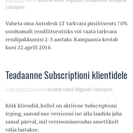
Subscription
Vaheta oma Autodesk LT tarkvara püsilitsents 70%
soodsamalt rendilitsentsiks või vaata tarkvara
rendipakkumisi 2-3 aastaks. Kampaania kestab
kuni 22.aprill 2016.
Teadaanne Subscriptioni klientidele
3. detsember 2014
teemal
Autodeski teated
,
Blogiuudis
,
Subscription
Kõik kliendid, kellel on aktiivne Subscriptioni
leping, saavad uue versiooni ise alla laadida juba
samal päeval, mil versiooniuuendus ametlikult
välja lastakse.