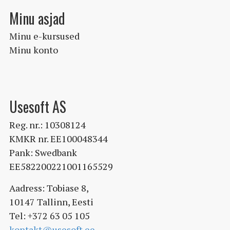
Minu asjad
Minu e-kursused
Minu konto
Usesoft AS
Reg. nr.: 10308124
KMKR nr. EE100048344
Pank: Swedbank
EE582200221001165529
Aadress: Tobiase 8,
10147 Tallinn, Eesti
Tel: +372 63 05 105
kontakt@usesoft.ee