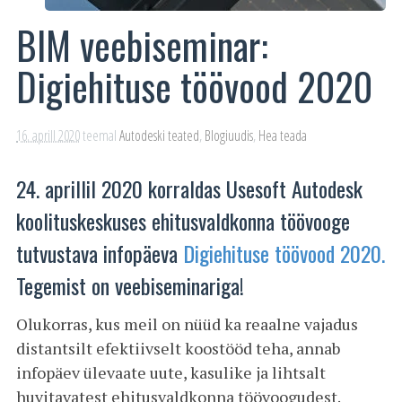
BIM veebiseminar:
Digiehituse töövood 2020
16. aprill 2020
teemal
Autodeski teated
,
Blogiuudis
,
Hea teada
24. aprillil 2020 korraldas Usesoft Autodesk
koolituskeskuses ehitusvaldkonna töövooge
tutvustava infopäeva
Digiehituse töövood 2020.
Tegemist on veebiseminariga!
Olukorras, kus meil on nüüd ka reaalne vajadus
distantsilt efektiivselt koostööd teha, annab
infopäev ülevaate uute, kasulike ja lihtsalt
huvitavatest ehitusvaldkonna töövoogudest.