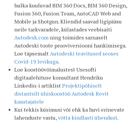
hulka kuuluvad BIM 360 Docs, BIM 360 Design,
Fusion 360, Fusion Team, AutoCAD Web and
Mobile ja Shotgun. Kliendid saavad ligipääsu
neile tarkvaradele, külastades veebisaiti
Autodesk.com
ning toimides sarnaselt
Autodeski toote prooviversiooni hankimisega.
Loe täpsemalt
Autodeski teavitused seoses
Covid-19 levikuga
.
Loe koostöövõimalustest Usesofti
digitaalehituse konsultant Hendriku
Linkedin-i artiklist
Projektipõhiselt
distantsilt ühiskoostöö Autodesk Revit
kasutajatele
Kui tekkis küsimusi või ehk ka huvi erinevate
lahenduste vastu,
võtta kindlasti ühendust
.