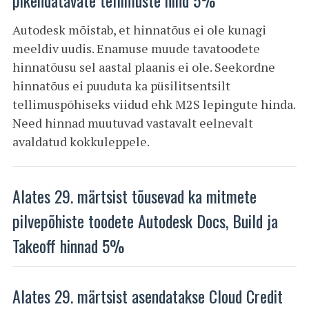
pikendatavate tellimuste hind 5%
Autodesk mõistab, et hinnatõus ei ole kunagi
meeldiv uudis. Enamuse muude tavatoodete
hinnatõusu sel aastal plaanis ei ole. Seekordne
hinnatõus ei puuduta ka püsilitsentsilt
tellimuspõhiseks viidud ehk M2S lepingute hinda.
Need hinnad muutuvad vastavalt eelnevalt
avaldatud kokkuleppele.
Alates 29. märtsist tõusevad ka mitmete
pilvepõhiste toodete Autodesk Docs, Build ja
Takeoff hinnad 5%
Alates 29. märtsist asendatakse Cloud Credit