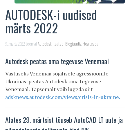
AUTODESK-i uudised
märts 2022
9. märts 2022
teemal
Autodeski teated
,
Blogiuudis
,
Hea teada
Autodesk peatas oma tegevuse Venemaal
Vastuseks Venemaa sõjalisele agressioonile
Ukrainas, peatas Autodesk oma tegevuse
Venemaal. Täpsemalt võib lugeda siit
adsknews.autodesk.com/views/crisis-in-ukraine.
Alates 29. märtsist tõuseb AutoCAD LT uute ja