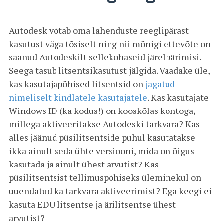
Autodesk võtab oma lahenduste reeglipärast
kasutust väga tõsiselt ning nii mõnigi ettevõte on
saanud Autodeskilt sellekohaseid järelpärimisi.
Seega tasub litsentsikasutust jälgida. Vaadake üle,
kas kasutajapõhised litsentsid on
jagatud
nimeliselt kindlatele kasutajatele
. Kas kasutajate
Windows ID (ka kodus!) on kooskõlas kontoga,
millega aktiveeritakse Autodeski tarkvara? Kas
alles jäänud püsilitsentside puhul kasutatakse
ikka ainult seda ühte versiooni, mida on õigus
kasutada ja ainult ühest arvutist? Kas
püsilitsentsist tellimuspõhiseks üleminekul on
uuendatud ka tarkvara aktiveerimist? Ega keegi ei
kasuta EDU litsentse ja ärilitsentse ühest
arvutist?