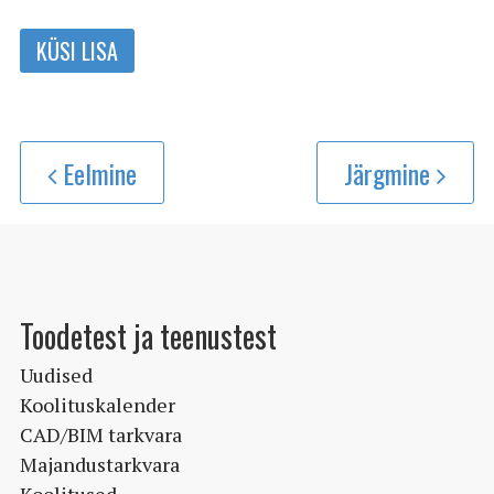
KÜSI LISA
Eelmine
Järgmine
Toodetest ja teenustest
Uudised
Koolituskalender
CAD/BIM tarkvara
Majandustarkvara
Koolitused