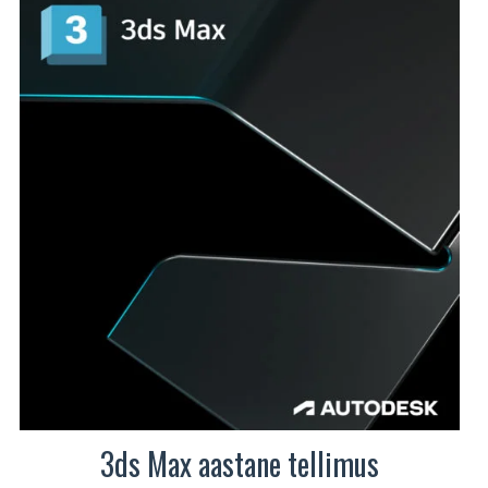
mitu
varianti.
Valikuid
saab
teha
tootelehel.
3ds Max aastane tellimus