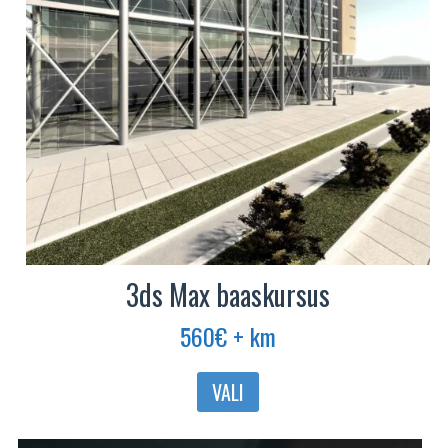
3ds Max baaskursus
560
€
+ km
Sellel
VALI
tootel
on